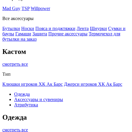
Mad Guy
TSP
Willpower
Все аксессуары
Бутылки
Носки
Пояса и поджтяжки
Лента
Шнурки
Сумки и
баулы
Гамаши
Защита
Прочие аксессуары
Термочехол для
бутылки на заказ
Кастом
смотреть все
Тип
Клюшки игроков ХК Ак Барс
Джерси игроков ХК Ак Барс
Одежда
Аксессуары и сувениры
Атрибутика
Одежда
смотреть все