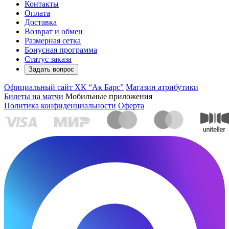
Контакты
Оплата
Доставка
Возврат и обмен
Размерная сетка
Бонусная программа
Статус заказа
Задать вопрос
Официальный сайт ХК “Ак Барс”
Магазин атрибутики
Билеты на матчи
Мобильные приложения
Политика конфиденциальности
Оферта