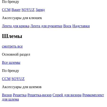
По бренду
CCM
Bauer
SOYUZ
Заряд
Аксессуары для клюшек
Лента для крюка
Лента для рукоятки
Воск
Надставки
Шлемы
смотреть все
Основной раздел
Все шлемы
По бренду
CCM
SOYUZ
Аксессуары для шлемов
Визор
Решетка
Решетка-визор
Спрей для визора
Ремкомплект
для шлема