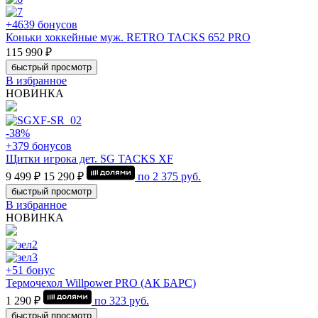
+4639 бонусов
Коньки хоккейные муж. RETRO TACKS 652 PRO
115 990 ₽
быстрый просмотр
В избранное
НОВИНКА
-38%
+379 бонусов
Щитки игрока дет. SG TACKS XF
9 499 ₽
15 290 ₽
по
2 375
руб.
быстрый просмотр
В избранное
НОВИНКА
+51 бонус
Термочехол Willpower PRO (АК БАРС)
1 290 ₽
по
323
руб.
быстрый просмотр