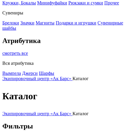
Кружки, Бокалы
Минифуфайки
Рюкзаки и сумки
Прочее
Сувениры
Брелоки
Значки
Магниты
Подарки и игрушки
Сувенирные
шайбы
Атрибутика
смотреть все
Вся атрибутика
Вымпела
Джерси
Шарфы
Экипировочный центр «Ак Барс»
Каталог
Каталог
Экипировочный центр «Ак Барс»
Каталог
Фильтры