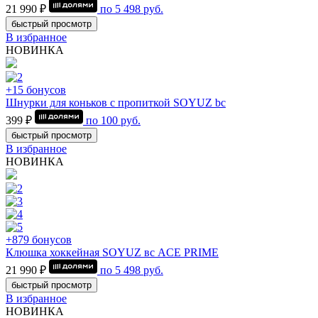
21 990 ₽
по
5 498
руб.
быстрый просмотр
В избранное
НОВИНКА
+15 бонусов
Шнурки для коньков с пропиткой SOYUZ bc
399 ₽
по
100
руб.
быстрый просмотр
В избранное
НОВИНКА
+879 бонусов
Клюшка хоккейная SOYUZ вс ACE PRIME
21 990 ₽
по
5 498
руб.
быстрый просмотр
В избранное
НОВИНКА