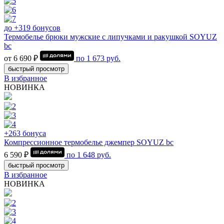
до +319 бонусов
Термобелье брюки мужские с липучками и ракушкой SOYUZ
bc
от 6 690 ₽
по
1 673
руб.
быстрый просмотр
В избранное
НОВИНКА
+263 бонуса
Компрессионное термобелье джемпер SOYUZ bc
6 590 ₽
по
1 648
руб.
быстрый просмотр
В избранное
НОВИНКА