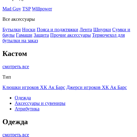
Mad Guy
TSP
Willpower
Все аксессуары
Бутылки
Носки
Пояса и поджтяжки
Лента
Шнурки
Сумки и
баулы
Гамаши
Защита
Прочие аксессуары
Термочехол для
бутылки на заказ
Кастом
смотреть все
Тип
Клюшки игроков ХК Ак Барс
Джерси игроков ХК Ак Барс
Одежда
Аксессуары и сувениры
Атрибутика
Одежда
смотреть все