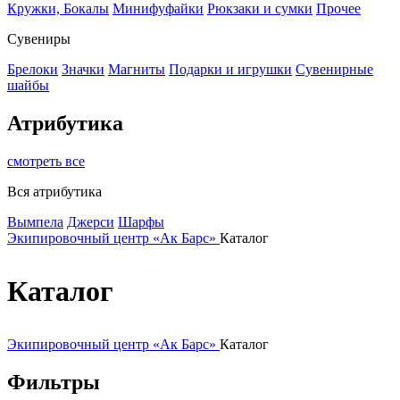
Кружки, Бокалы
Минифуфайки
Рюкзаки и сумки
Прочее
Сувениры
Брелоки
Значки
Магниты
Подарки и игрушки
Сувенирные
шайбы
Атрибутика
смотреть все
Вся атрибутика
Вымпела
Джерси
Шарфы
Экипировочный центр «Ак Барс»
Каталог
Каталог
Экипировочный центр «Ак Барс»
Каталог
Фильтры