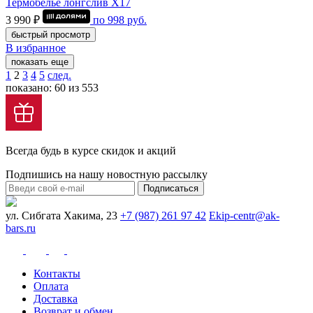
Термобелье лонгслив Х17
3 990 ₽
по
998
руб.
быстрый просмотр
В избранное
показать еще
1
2
3
4
5
след.
показано: 60 из 553
Всегда будь в курсе скидок и акций
Подпишись на нашу новостную рассылку
Подписаться
ул. Сибгата Хакима, 23
+7 (987) 261 97 42
Ekip-centr@ak-
bars.ru
Контакты
Оплата
Доставка
Возврат и обмен