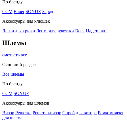
По бренду
CCM
Bauer
SOYUZ
Заряд
Аксессуары для клюшек
Лента для крюка
Лента для рукоятки
Воск
Надставки
Шлемы
смотреть все
Основной раздел
Все шлемы
По бренду
CCM
SOYUZ
Аксессуары для шлемов
Визор
Решетка
Решетка-визор
Спрей для визора
Ремкомплект
для шлема