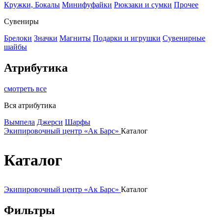
Кружки, Бокалы
Минифуфайки
Рюкзаки и сумки
Прочее
Сувениры
Брелоки
Значки
Магниты
Подарки и игрушки
Сувенирные
шайбы
Атрибутика
смотреть все
Вся атрибутика
Вымпела
Джерси
Шарфы
Экипировочный центр «Ак Барс»
Каталог
Каталог
Экипировочный центр «Ак Барс»
Каталог
Фильтры