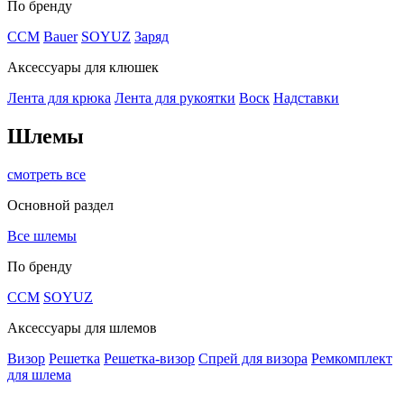
По бренду
CCM
Bauer
SOYUZ
Заряд
Аксессуары для клюшек
Лента для крюка
Лента для рукоятки
Воск
Надставки
Шлемы
смотреть все
Основной раздел
Все шлемы
По бренду
CCM
SOYUZ
Аксессуары для шлемов
Визор
Решетка
Решетка-визор
Спрей для визора
Ремкомплект
для шлема