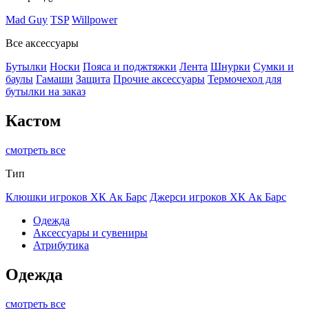
Mad Guy
TSP
Willpower
Все аксессуары
Бутылки
Носки
Пояса и поджтяжки
Лента
Шнурки
Сумки и
баулы
Гамаши
Защита
Прочие аксессуары
Термочехол для
бутылки на заказ
Кастом
смотреть все
Тип
Клюшки игроков ХК Ак Барс
Джерси игроков ХК Ак Барс
Одежда
Аксессуары и сувениры
Атрибутика
Одежда
смотреть все