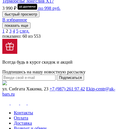
Термобелье лонгслив Х17
3 990 ₽
по
998
руб.
быстрый просмотр
В избранное
показать еще
1
2
3
4
5
след.
показано: 60 из 553
Всегда будь в курсе скидок и акций
Подпишись на нашу новостную рассылку
Подписаться
ул. Сибгата Хакима, 23
+7 (987) 261 97 42
Ekip-centr@ak-
bars.ru
Контакты
Оплата
Доставка
Возврат и обмен