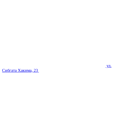
ул.
Сибгата Хакима, 23