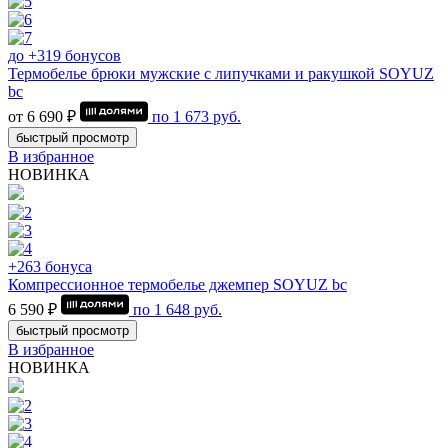
до +319 бонусов
Термобелье брюки мужские с липучками и ракушкой SOYUZ
bc
от 6 690 ₽
по
1 673
руб.
быстрый просмотр
В избранное
НОВИНКА
+263 бонуса
Компрессионное термобелье джемпер SOYUZ bc
6 590 ₽
по
1 648
руб.
быстрый просмотр
В избранное
НОВИНКА