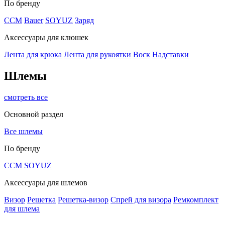
По бренду
CCM
Bauer
SOYUZ
Заряд
Аксессуары для клюшек
Лента для крюка
Лента для рукоятки
Воск
Надставки
Шлемы
смотреть все
Основной раздел
Все шлемы
По бренду
CCM
SOYUZ
Аксессуары для шлемов
Визор
Решетка
Решетка-визор
Спрей для визора
Ремкомплект
для шлема