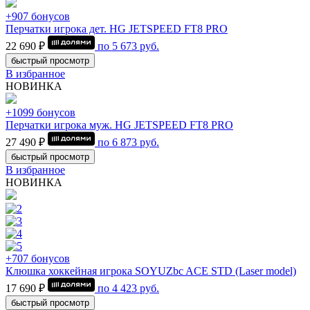
+907 бонусов
Перчатки игрока дет. HG JETSPEED FT8 PRO
22 690 ₽
по
5 673
руб.
быстрый просмотр
В избранное
НОВИНКА
+1099 бонусов
Перчатки игрока муж. HG JETSPEED FT8 PRO
27 490 ₽
по
6 873
руб.
быстрый просмотр
В избранное
НОВИНКА
+707 бонусов
Клюшка хоккейная игрока SOYUZbc ACE STD (Laser model)
17 690 ₽
по
4 423
руб.
быстрый просмотр