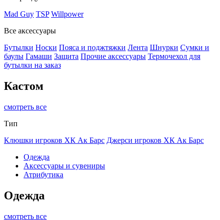
Mad Guy
TSP
Willpower
Все аксессуары
Бутылки
Носки
Пояса и поджтяжки
Лента
Шнурки
Сумки и
баулы
Гамаши
Защита
Прочие аксессуары
Термочехол для
бутылки на заказ
Кастом
смотреть все
Тип
Клюшки игроков ХК Ак Барс
Джерси игроков ХК Ак Барс
Одежда
Аксессуары и сувениры
Атрибутика
Одежда
смотреть все