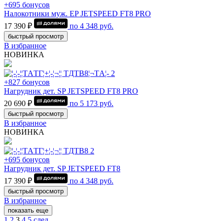
+695 бонусов
Налокотники муж. EP JETSPEED FT8 PRO
17 390 ₽
по
4 348
руб.
быстрый просмотр
В избранное
НОВИНКА
+827 бонусов
Нагрудник дет. SP JETSPEED FT8 PRO
20 690 ₽
по
5 173
руб.
быстрый просмотр
В избранное
НОВИНКА
+695 бонусов
Нагрудник дет. SP JETSPEED FT8
17 390 ₽
по
4 348
руб.
быстрый просмотр
В избранное
показать еще
1
2
3
4
5
след.