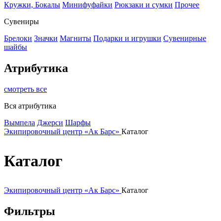
Кружки, Бокалы
Минифуфайки
Рюкзаки и сумки
Прочее
Сувениры
Брелоки
Значки
Магниты
Подарки и игрушки
Сувенирные
шайбы
Атрибутика
смотреть все
Вся атрибутика
Вымпела
Джерси
Шарфы
Экипировочный центр «Ак Барс»
Каталог
Каталог
Экипировочный центр «Ак Барс»
Каталог
Фильтры