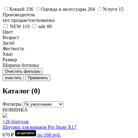
Хоккей
336
Одежда и аксессуары
204
Услуги
15
Производитель
хит продаж/топ/новинка
NEW
119
sale
80
Цвет
Возраст
Загиб
Жесткость
Хват
Размер
Ширина ботинка
Очистить фильтры
очистить
Применить
Каталог (0)
Фильтры
НОВИНКА
+26 бонусов
Шнурки для коньков Pro Skate Х17
670 ₽
по
168
руб.