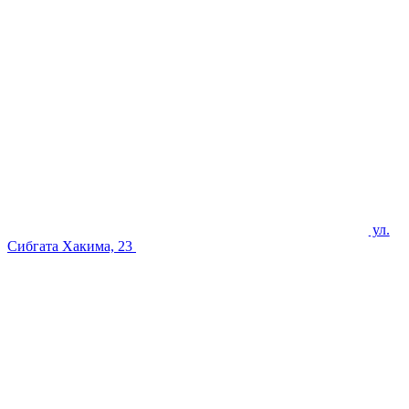
ул.
Сибгата Хакима, 23