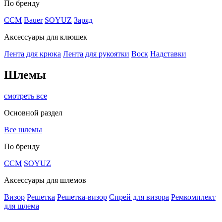
По бренду
CCM
Bauer
SOYUZ
Заряд
Аксессуары для клюшек
Лента для крюка
Лента для рукоятки
Воск
Надставки
Шлемы
смотреть все
Основной раздел
Все шлемы
По бренду
CCM
SOYUZ
Аксессуары для шлемов
Визор
Решетка
Решетка-визор
Спрей для визора
Ремкомплект
для шлема