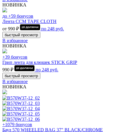
НОВИНКА
до +59 бонусов
Лента CCM TAPE CLOTH
от 990 ₽
по
248
руб.
быстрый просмотр
В избранное
НОВИНКА
+39 бонусов
Грип лента для клюшек STICK GRIP
990 ₽
по
248
руб.
быстрый просмотр
В избранное
НОВИНКА
+1079 бонусов
Баул 570 WHEELED BAG 37" BLACK/CHROME