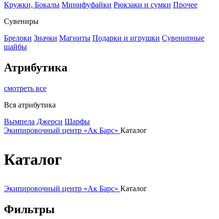
Кружки, Бокалы
Минифуфайки
Рюкзаки и сумки
Прочее
Сувениры
Брелоки
Значки
Магниты
Подарки и игрушки
Сувенирные
шайбы
Атрибутика
смотреть все
Вся атрибутика
Вымпела
Джерси
Шарфы
Экипировочный центр «Ак Барс»
Каталог
Каталог
Экипировочный центр «Ак Барс»
Каталог
Фильтры