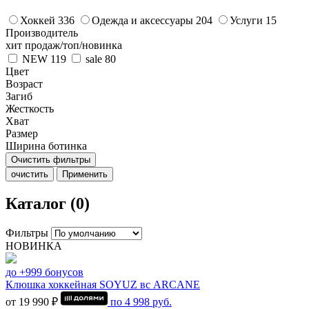
Хоккей
336
Одежда и аксессуары
204
Услуги
15
Производитель
хит продаж/топ/новинка
NEW
119
sale
80
Цвет
Возраст
Загиб
Жесткость
Хват
Размер
Ширина ботинка
Очистить фильтры
очистить
Применить
Каталог (0)
Фильтры
НОВИНКА
до +999 бонусов
Клюшка хоккейная SOYUZ вс ARCANE
от 19 990 ₽
по
4 998
руб.