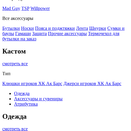
Mad Guy
TSP
Willpower
Все аксессуары
Бутылки
Носки
Пояса и поджтяжки
Лента
Шнурки
Сумки и
баулы
Гамаши
Защита
Прочие аксессуары
Термочехол для
бутылки на заказ
Кастом
смотреть все
Тип
Клюшки игроков ХК Ак Барс
Джерси игроков ХК Ак Барс
Одежда
Аксессуары и сувениры
Атрибутика
Одежда
смотреть все