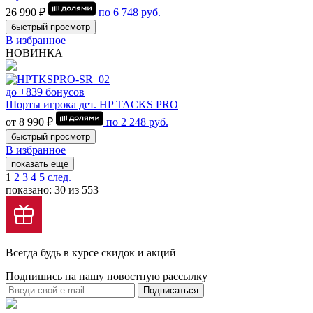
26 990 ₽
по
6 748
руб.
быстрый просмотр
В избранное
НОВИНКА
до +839 бонусов
Шорты игрока дет. HP TACKS PRO
от 8 990 ₽
по
2 248
руб.
быстрый просмотр
В избранное
показать еще
1
2
3
4
5
след.
показано: 30 из 553
Всегда будь в курсе скидок и акций
Подпишись на нашу новостную рассылку
Подписаться