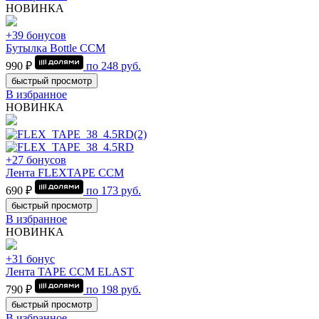
НОВИНКА
+39 бонусов
Бутылка Bottle CCM
990 ₽
по
248
руб.
быстрый просмотр
В избранное
НОВИНКА
+27 бонусов
Лента FLEXTAPE CCM
690 ₽
по
173
руб.
быстрый просмотр
В избранное
НОВИНКА
+31 бонус
Лента TAPE CCM ELAST
790 ₽
по
198
руб.
быстрый просмотр
В избранное