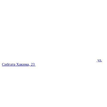
ул.
Сибгата Хакима, 23