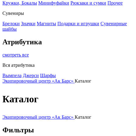
Кружки, Бокалы
Минифуфайки
Рюкзаки и сумки
Прочее
Сувениры
Брелоки
Значки
Магниты
Подарки и игрушки
Сувенирные
шайбы
Атрибутика
смотреть все
Вся атрибутика
Вымпела
Джерси
Шарфы
Экипировочный центр «Ак Барс»
Каталог
Каталог
Экипировочный центр «Ак Барс»
Каталог
Фильтры