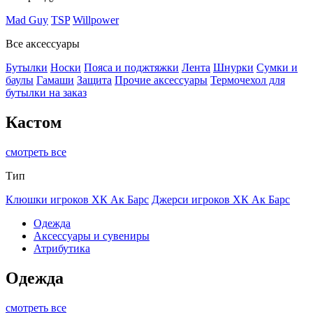
Mad Guy
TSP
Willpower
Все аксессуары
Бутылки
Носки
Пояса и поджтяжки
Лента
Шнурки
Сумки и
баулы
Гамаши
Защита
Прочие аксессуары
Термочехол для
бутылки на заказ
Кастом
смотреть все
Тип
Клюшки игроков ХК Ак Барс
Джерси игроков ХК Ак Барс
Одежда
Аксессуары и сувениры
Атрибутика
Одежда
смотреть все