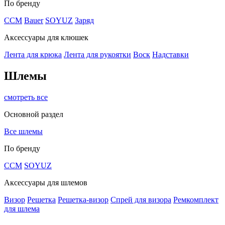
По бренду
CCM
Bauer
SOYUZ
Заряд
Аксессуары для клюшек
Лента для крюка
Лента для рукоятки
Воск
Надставки
Шлемы
смотреть все
Основной раздел
Все шлемы
По бренду
CCM
SOYUZ
Аксессуары для шлемов
Визор
Решетка
Решетка-визор
Спрей для визора
Ремкомплект
для шлема