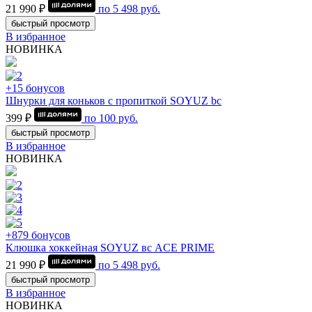
21 990 ₽
по
5 498
руб.
быстрый просмотр
В избранное
НОВИНКА
+15 бонусов
Шнурки для коньков с пропиткой SOYUZ bc
399 ₽
по
100
руб.
быстрый просмотр
В избранное
НОВИНКА
+879 бонусов
Клюшка хоккейная SOYUZ вс ACE PRIME
21 990 ₽
по
5 498
руб.
быстрый просмотр
В избранное
НОВИНКА