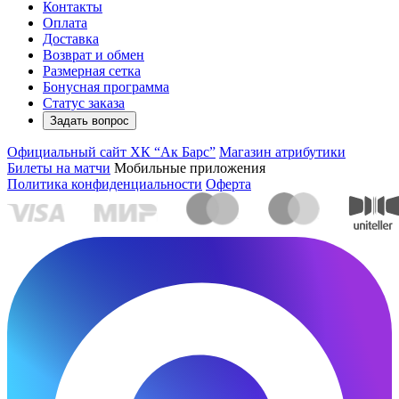
Контакты
Оплата
Доставка
Возврат и обмен
Размерная сетка
Бонусная программа
Статус заказа
Задать вопрос
Официальный сайт ХК “Ак Барс”
Магазин атрибутики
Билеты на матчи
Мобильные приложения
Политика конфиденциальности
Оферта