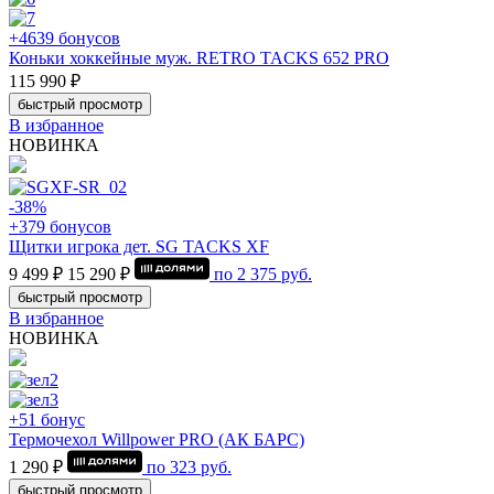
+4639 бонусов
Коньки хоккейные муж. RETRO TACKS 652 PRO
115 990 ₽
быстрый просмотр
В избранное
НОВИНКА
-38%
+379 бонусов
Щитки игрока дет. SG TACKS XF
9 499 ₽
15 290 ₽
по
2 375
руб.
быстрый просмотр
В избранное
НОВИНКА
+51 бонус
Термочехол Willpower PRO (АК БАРС)
1 290 ₽
по
323
руб.
быстрый просмотр