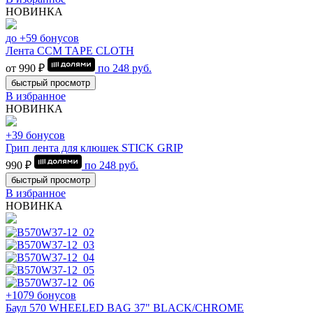
НОВИНКА
до +59 бонусов
Лента CCM TAPE CLOTH
от 990 ₽
по
248
руб.
быстрый просмотр
В избранное
НОВИНКА
+39 бонусов
Грип лента для клюшек STICK GRIP
990 ₽
по
248
руб.
быстрый просмотр
В избранное
НОВИНКА
+1079 бонусов
Баул 570 WHEELED BAG 37" BLACK/CHROME