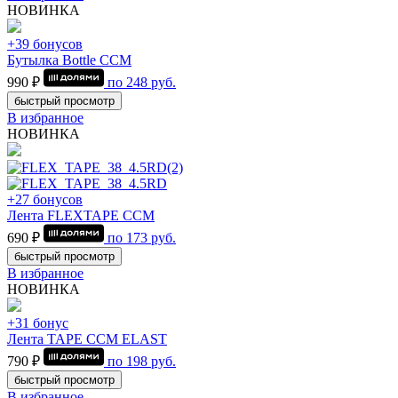
НОВИНКА
+39 бонусов
Бутылка Bottle CCM
990 ₽
по
248
руб.
быстрый просмотр
В избранное
НОВИНКА
+27 бонусов
Лента FLEXTAPE CCM
690 ₽
по
173
руб.
быстрый просмотр
В избранное
НОВИНКА
+31 бонус
Лента TAPE CCM ELAST
790 ₽
по
198
руб.
быстрый просмотр
В избранное