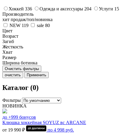
Хоккей
336
Одежда и аксессуары
204
Услуги
15
Производитель
хит продаж/топ/новинка
NEW
119
sale
80
Цвет
Возраст
Загиб
Жесткость
Хват
Размер
Ширина ботинка
Очистить фильтры
очистить
Применить
Каталог (0)
Фильтры
НОВИНКА
до +999 бонусов
Клюшка хоккейная SOYUZ вс ARCANE
от 19 990 ₽
по
4 998
руб.