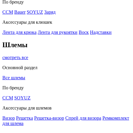
По бренду
CCM
Bauer
SOYUZ
Заряд
Аксессуары для клюшек
Лента для крюка
Лента для рукоятки
Воск
Надставки
Шлемы
смотреть все
Основной раздел
Все шлемы
По бренду
CCM
SOYUZ
Аксессуары для шлемов
Визор
Решетка
Решетка-визор
Спрей для визора
Ремкомплект
для шлема