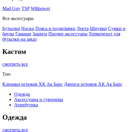
Mad Guy
TSP
Willpower
Все аксессуары
Бутылки
Носки
Пояса и поджтяжки
Лента
Шнурки
Сумки и
баулы
Гамаши
Защита
Прочие аксессуары
Термочехол для
бутылки на заказ
Кастом
смотреть все
Тип
Клюшки игроков ХК Ак Барс
Джерси игроков ХК Ак Барс
Одежда
Аксессуары и сувениры
Атрибутика
Одежда
смотреть все