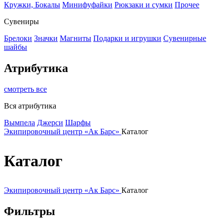
Кружки, Бокалы
Минифуфайки
Рюкзаки и сумки
Прочее
Сувениры
Брелоки
Значки
Магниты
Подарки и игрушки
Сувенирные
шайбы
Атрибутика
смотреть все
Вся атрибутика
Вымпела
Джерси
Шарфы
Экипировочный центр «Ак Барс»
Каталог
Каталог
Экипировочный центр «Ак Барс»
Каталог
Фильтры