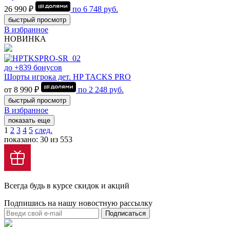
26 990 ₽
по
6 748
руб.
быстрый просмотр
В избранное
НОВИНКА
до +839 бонусов
Шорты игрока дет. HP TACKS PRO
от 8 990 ₽
по
2 248
руб.
быстрый просмотр
В избранное
показать еще
1
2
3
4
5
след.
показано: 30 из 553
Всегда будь в курсе скидок и акций
Подпишись на нашу новостную рассылку
Подписаться