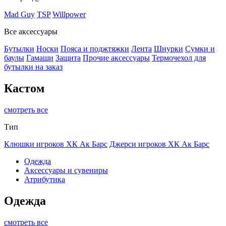
Mad Guy
TSP
Willpower
Все аксессуары
Бутылки
Носки
Пояса и поджтяжки
Лента
Шнурки
Сумки и
баулы
Гамаши
Защита
Прочие аксессуары
Термочехол для
бутылки на заказ
Кастом
смотреть все
Тип
Клюшки игроков ХК Ак Барс
Джерси игроков ХК Ак Барс
Одежда
Аксессуары и сувениры
Атрибутика
Одежда
смотреть все