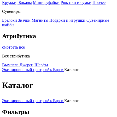
Кружки, Бокалы
Минифуфайки
Рюкзаки и сумки
Прочее
Сувениры
Брелоки
Значки
Магниты
Подарки и игрушки
Сувенирные
шайбы
Атрибутика
смотреть все
Вся атрибутика
Вымпела
Джерси
Шарфы
Экипировочный центр «Ак Барс»
Каталог
Каталог
Экипировочный центр «Ак Барс»
Каталог
Фильтры