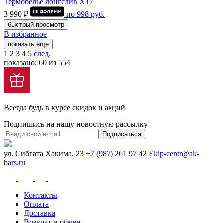
Термобелье лонгслив Х17
3 990 ₽
по
998
руб.
быстрый просмотр
В избранное
показать еще
1
2
3
4
5
след.
показано: 60 из 554
Всегда будь в курсе скидок и акций
Подпишись на нашу новостную рассылку
Подписаться
ул. Сибгата Хакима, 23
+7 (987) 261 97 42
Ekip-centr@ak-
bars.ru
Контакты
Оплата
Доставка
Возврат и обмен