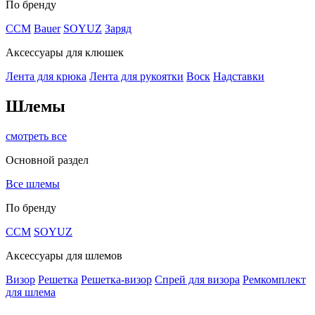
По бренду
CCM
Bauer
SOYUZ
Заряд
Аксессуары для клюшек
Лента для крюка
Лента для рукоятки
Воск
Надставки
Шлемы
смотреть все
Основной раздел
Все шлемы
По бренду
CCM
SOYUZ
Аксессуары для шлемов
Визор
Решетка
Решетка-визор
Спрей для визора
Ремкомплект
для шлема