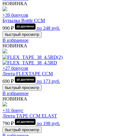
НОВИНКА
+39 бонусов
Бутылка Bottle CCM
990 ₽
по
248
руб.
быстрый просмотр
В избранное
НОВИНКА
+27 бонусов
Лента FLEXTAPE CCM
690 ₽
по
173
руб.
быстрый просмотр
В избранное
НОВИНКА
+31 бонус
Лента TAPE CCM ELAST
790 ₽
по
198
руб.
быстрый просмотр
В избранное