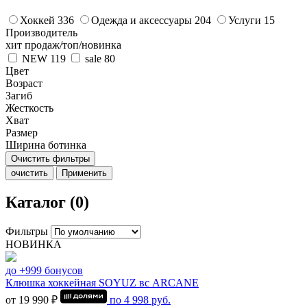
Хоккей
336
Одежда и аксессуары
204
Услуги
15
Производитель
хит продаж/топ/новинка
NEW
119
sale
80
Цвет
Возраст
Загиб
Жесткость
Хват
Размер
Ширина ботинка
Очистить фильтры
очистить
Применить
Каталог (0)
Фильтры
НОВИНКА
до +999 бонусов
Клюшка хоккейная SOYUZ вс ARCANE
от 19 990 ₽
по
4 998
руб.