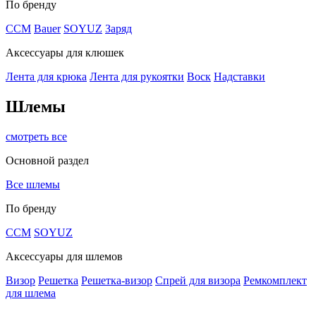
По бренду
CCM
Bauer
SOYUZ
Заряд
Аксессуары для клюшек
Лента для крюка
Лента для рукоятки
Воск
Надставки
Шлемы
смотреть все
Основной раздел
Все шлемы
По бренду
CCM
SOYUZ
Аксессуары для шлемов
Визор
Решетка
Решетка-визор
Спрей для визора
Ремкомплект
для шлема