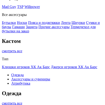
Mad Guy
TSP
Willpower
Все аксессуары
Бутылки
Носки
Пояса и поджтяжки
Лента
Шнурки
Сумки и
баулы
Гамаши
Защита
Прочие аксессуары
Термочехол для
бутылки на заказ
Кастом
смотреть все
Тип
Клюшки игроков ХК Ак Барс
Джерси игроков ХК Ак Барс
Одежда
Аксессуары и сувениры
Атрибутика
Одежда
смотреть все