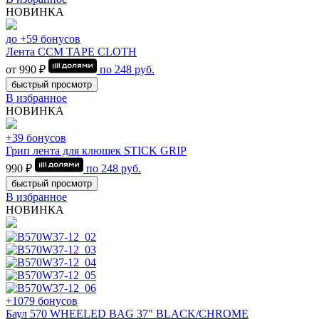
НОВИНКА
до +59 бонусов
Лента CCM TAPE CLOTH
от 990 ₽
по
248
руб.
быстрый просмотр
В избранное
НОВИНКА
+39 бонусов
Грип лента для клюшек STICK GRIP
990 ₽
по
248
руб.
быстрый просмотр
В избранное
НОВИНКА
+1079 бонусов
Баул 570 WHEELED BAG 37" BLACK/CHROME