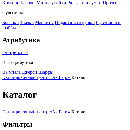
Кружки, Бокалы
Минифуфайки
Рюкзаки и сумки
Прочее
Сувениры
Брелоки
Значки
Магниты
Подарки и игрушки
Сувенирные
шайбы
Атрибутика
смотреть все
Вся атрибутика
Вымпела
Джерси
Шарфы
Экипировочный центр «Ак Барс»
Каталог
Каталог
Экипировочный центр «Ак Барс»
Каталог
Фильтры