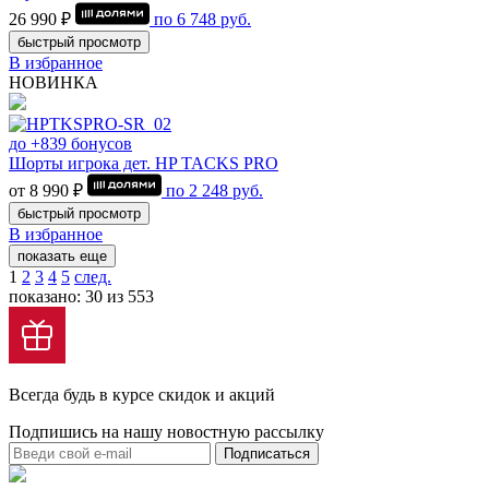
26 990 ₽
по
6 748
руб.
быстрый просмотр
В избранное
НОВИНКА
до +839 бонусов
Шорты игрока дет. HP TACKS PRO
от 8 990 ₽
по
2 248
руб.
быстрый просмотр
В избранное
показать еще
1
2
3
4
5
след.
показано: 30 из 553
Всегда будь в курсе скидок и акций
Подпишись на нашу новостную рассылку
Подписаться