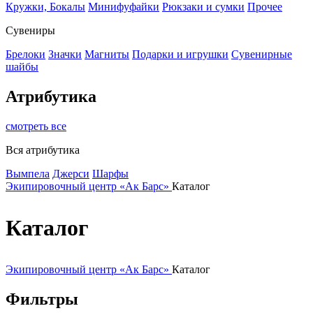
Кружки, Бокалы
Минифуфайки
Рюкзаки и сумки
Прочее
Сувениры
Брелоки
Значки
Магниты
Подарки и игрушки
Сувенирные
шайбы
Атрибутика
смотреть все
Вся атрибутика
Вымпела
Джерси
Шарфы
Экипировочный центр «Ак Барс»
Каталог
Каталог
Экипировочный центр «Ак Барс»
Каталог
Фильтры