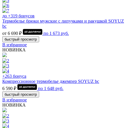
до +319 бонусов
Термобелье брюки мужские с липучками и ракушкой SOYUZ
bc
от 6 690 ₽
по
1 673
руб.
быстрый просмотр
В избранное
НОВИНКА
+263 бонуса
Компрессионное термобелье джемпер SOYUZ bc
6 590 ₽
по
1 648
руб.
быстрый просмотр
В избранное
НОВИНКА