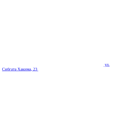
ул.
Сибгата Хакима, 23