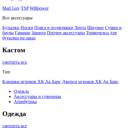
Mad Guy
TSP
Willpower
Все аксессуары
Бутылки
Носки
Пояса и поджтяжки
Лента
Шнурки
Сумки и
баулы
Гамаши
Защита
Прочие аксессуары
Термочехол для
бутылки на заказ
Кастом
смотреть все
Тип
Клюшки игроков ХК Ак Барс
Джерси игроков ХК Ак Барс
Одежда
Аксессуары и сувениры
Атрибутика
Одежда
смотреть все