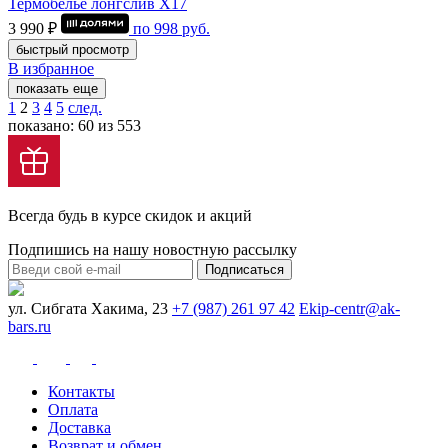
Термобелье лонгслив Х17
3 990 ₽
по
998
руб.
быстрый просмотр
В избранное
показать еще
1
2
3
4
5
след.
показано: 60 из 553
Всегда будь в курсе скидок и акций
Подпишись на нашу новостную рассылку
Подписаться
ул. Сибгата Хакима, 23
+7 (987) 261 97 42
Ekip-centr@ak-
bars.ru
Контакты
Оплата
Доставка
Возврат и обмен