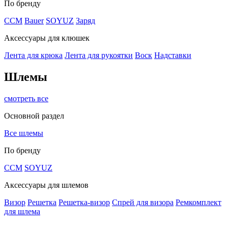
По бренду
CCM
Bauer
SOYUZ
Заряд
Аксессуары для клюшек
Лента для крюка
Лента для рукоятки
Воск
Надставки
Шлемы
смотреть все
Основной раздел
Все шлемы
По бренду
CCM
SOYUZ
Аксессуары для шлемов
Визор
Решетка
Решетка-визор
Спрей для визора
Ремкомплект
для шлема