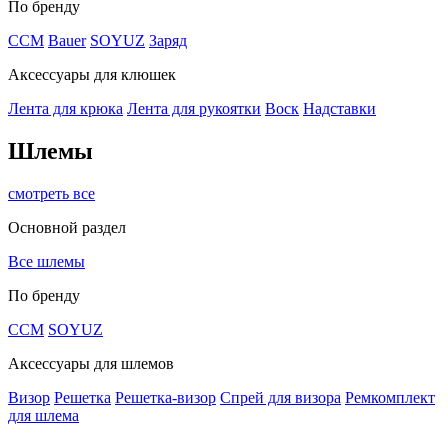
По бренду
CCM
Bauer
SOYUZ
Заряд
Аксессуары для клюшек
Лента для крюка
Лента для рукоятки
Воск
Надставки
Шлемы
смотреть все
Основной раздел
Все шлемы
По бренду
CCM
SOYUZ
Аксессуары для шлемов
Визор
Решетка
Решетка-визор
Спрей для визора
Ремкомплект
для шлема