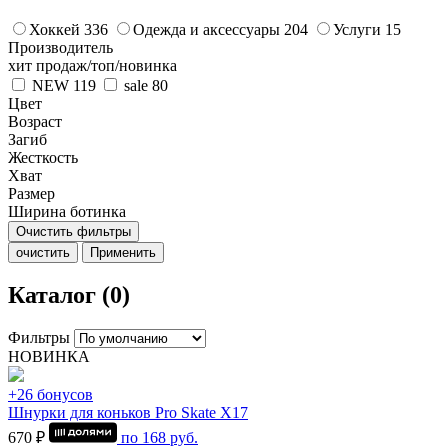
Хоккей
336
Одежда и аксессуары
204
Услуги
15
Производитель
хит продаж/топ/новинка
NEW
119
sale
80
Цвет
Возраст
Загиб
Жесткость
Хват
Размер
Ширина ботинка
Очистить фильтры
очистить
Применить
Каталог (0)
Фильтры
НОВИНКА
+26 бонусов
Шнурки для коньков Pro Skate Х17
670 ₽
по
168
руб.