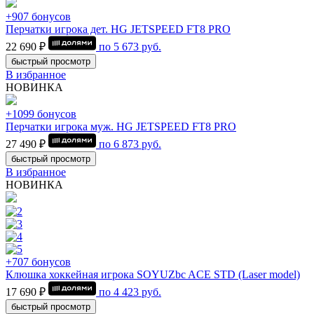
+907 бонусов
Перчатки игрока дет. HG JETSPEED FT8 PRO
22 690 ₽
по
5 673
руб.
быстрый просмотр
В избранное
НОВИНКА
+1099 бонусов
Перчатки игрока муж. HG JETSPEED FT8 PRO
27 490 ₽
по
6 873
руб.
быстрый просмотр
В избранное
НОВИНКА
+707 бонусов
Клюшка хоккейная игрока SOYUZbc ACE STD (Laser model)
17 690 ₽
по
4 423
руб.
быстрый просмотр