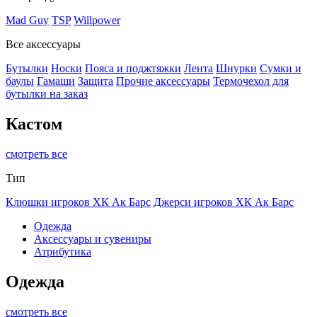
Mad Guy
TSP
Willpower
Все аксессуары
Бутылки
Носки
Пояса и поджтяжки
Лента
Шнурки
Сумки и
баулы
Гамаши
Защита
Прочие аксессуары
Термочехол для
бутылки на заказ
Кастом
смотреть все
Тип
Клюшки игроков ХК Ак Барс
Джерси игроков ХК Ак Барс
Одежда
Аксессуары и сувениры
Атрибутика
Одежда
смотреть все