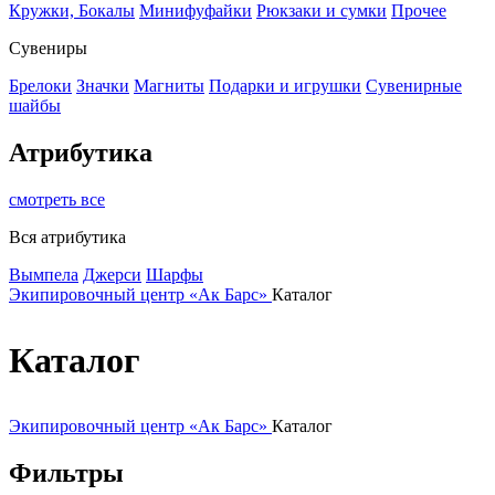
Кружки, Бокалы
Минифуфайки
Рюкзаки и сумки
Прочее
Сувениры
Брелоки
Значки
Магниты
Подарки и игрушки
Сувенирные
шайбы
Атрибутика
смотреть все
Вся атрибутика
Вымпела
Джерси
Шарфы
Экипировочный центр «Ак Барс»
Каталог
Каталог
Экипировочный центр «Ак Барс»
Каталог
Фильтры