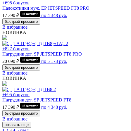
+695 бонусов
Налокотники муж. EP JETSPEED FT8 PRO
17 390 ₽
по
4 348
руб.
быстрый просмотр
В избранное
НОВИНКА
+827 бонусов
Нагрудник дет. SP JETSPEED FT8 PRO
20 690 ₽
по
5 173
руб.
быстрый просмотр
В избранное
НОВИНКА
+695 бонусов
Нагрудник дет. SP JETSPEED FT8
17 390 ₽
по
4 348
руб.
быстрый просмотр
В избранное
показать еще
1
2
3
4
5
след.