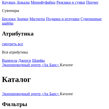
Кружки, Бокалы
Минифуфайки
Рюкзаки и сумки
Прочее
Сувениры
Брелоки
Значки
Магниты
Подарки и игрушки
Сувенирные
шайбы
Атрибутика
смотреть все
Вся атрибутика
Вымпела
Джерси
Шарфы
Экипировочный центр «Ак Барс»
Каталог
Каталог
Экипировочный центр «Ак Барс»
Каталог
Фильтры