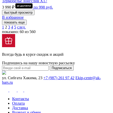
Термобелье лонгслив Х17
3 990 ₽
по
998
руб.
быстрый просмотр
В избранное
показать еще
1
2
3
4
5
след.
показано: 60 из 560
Всегда будь в курсе скидок и акций
Подпишись на нашу новостную рассылку
Подписаться
ул. Сибгата Хакима, 23
+7 (987) 261 97 42
Ekip-centr@ak-
bars.ru
Контакты
Оплата
Доставка
Возврат и обмен