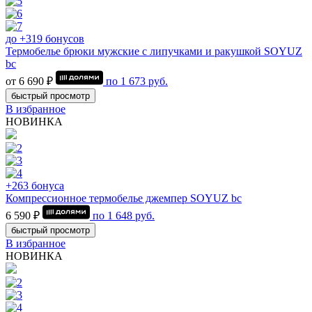
до +319 бонусов
Термобелье брюки мужские с липучками и ракушкой SOYUZ
bc
от 6 690 ₽
по
1 673
руб.
быстрый просмотр
В избранное
НОВИНКА
+263 бонуса
Компрессионное термобелье джемпер SOYUZ bc
6 590 ₽
по
1 648
руб.
быстрый просмотр
В избранное
НОВИНКА