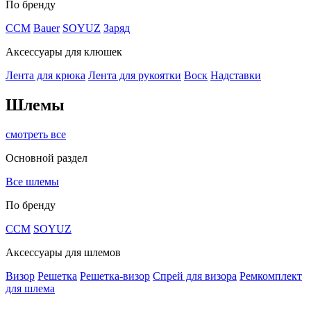
По бренду
CCM
Bauer
SOYUZ
Заряд
Аксессуары для клюшек
Лента для крюка
Лента для рукоятки
Воск
Надставки
Шлемы
смотреть все
Основной раздел
Все шлемы
По бренду
CCM
SOYUZ
Аксессуары для шлемов
Визор
Решетка
Решетка-визор
Спрей для визора
Ремкомплект
для шлема