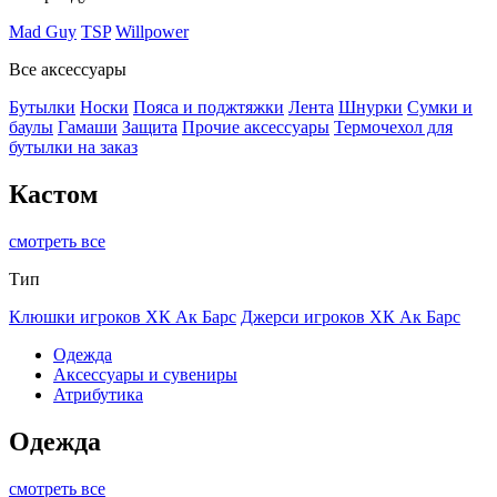
Mad Guy
TSP
Willpower
Все аксессуары
Бутылки
Носки
Пояса и поджтяжки
Лента
Шнурки
Сумки и
баулы
Гамаши
Защита
Прочие аксессуары
Термочехол для
бутылки на заказ
Кастом
смотреть все
Тип
Клюшки игроков ХК Ак Барс
Джерси игроков ХК Ак Барс
Одежда
Аксессуары и сувениры
Атрибутика
Одежда
смотреть все