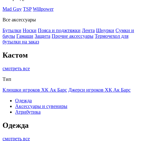
Mad Guy
TSP
Willpower
Все аксессуары
Бутылки
Носки
Пояса и поджтяжки
Лента
Шнурки
Сумки и
баулы
Гамаши
Защита
Прочие аксессуары
Термочехол для
бутылки на заказ
Кастом
смотреть все
Тип
Клюшки игроков ХК Ак Барс
Джерси игроков ХК Ак Барс
Одежда
Аксессуары и сувениры
Атрибутика
Одежда
смотреть все