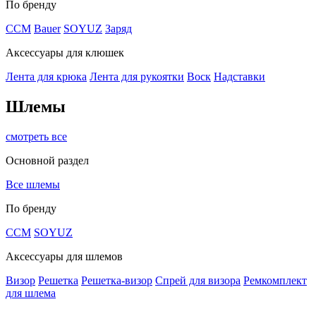
По бренду
CCM
Bauer
SOYUZ
Заряд
Аксессуары для клюшек
Лента для крюка
Лента для рукоятки
Воск
Надставки
Шлемы
смотреть все
Основной раздел
Все шлемы
По бренду
CCM
SOYUZ
Аксессуары для шлемов
Визор
Решетка
Решетка-визор
Спрей для визора
Ремкомплект
для шлема