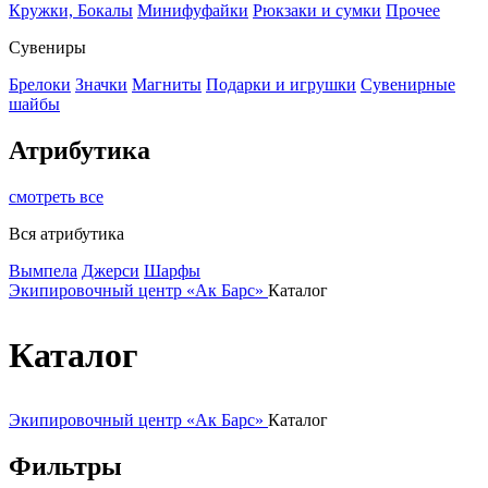
Кружки, Бокалы
Минифуфайки
Рюкзаки и сумки
Прочее
Сувениры
Брелоки
Значки
Магниты
Подарки и игрушки
Сувенирные
шайбы
Атрибутика
смотреть все
Вся атрибутика
Вымпела
Джерси
Шарфы
Экипировочный центр «Ак Барс»
Каталог
Каталог
Экипировочный центр «Ак Барс»
Каталог
Фильтры