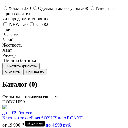
Хоккей
339
Одежда и аксессуары
208
Услуги
15
Производитель
хит продаж/топ/новинка
NEW
120
sale
82
Цвет
Возраст
Загиб
Жесткость
Хват
Размер
Ширина ботинка
Очистить фильтры
очистить
Применить
Каталог (0)
Фильтры
НОВИНКА
до +999 бонусов
Клюшка хоккейная SOYUZ вс ARCANE
от 19 990 ₽
по
4 998
руб.