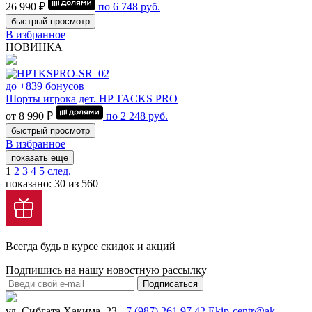
26 990 ₽
по
6 748
руб.
быстрый просмотр
В избранное
НОВИНКА
до +839 бонусов
Шорты игрока дет. HP TACKS PRO
от 8 990 ₽
по
2 248
руб.
быстрый просмотр
В избранное
показать еще
1
2
3
4
5
след.
показано: 30 из 560
Всегда будь в курсе скидок и акций
Подпишись на нашу новостную рассылку
Подписаться
ул. Сибгата Хакима, 23
+7 (987) 261 97 42
Ekip-centr@ak-