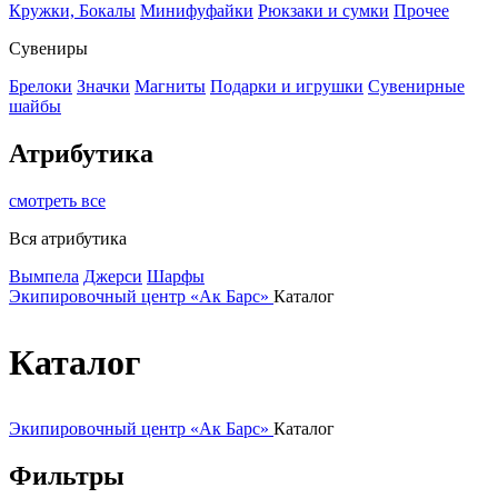
Кружки, Бокалы
Минифуфайки
Рюкзаки и сумки
Прочее
Сувениры
Брелоки
Значки
Магниты
Подарки и игрушки
Сувенирные
шайбы
Атрибутика
смотреть все
Вся атрибутика
Вымпела
Джерси
Шарфы
Экипировочный центр «Ак Барс»
Каталог
Каталог
Экипировочный центр «Ак Барс»
Каталог
Фильтры