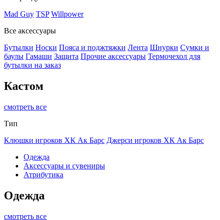
Mad Guy
TSP
Willpower
Все аксессуары
Бутылки
Носки
Пояса и поджтяжки
Лента
Шнурки
Сумки и
баулы
Гамаши
Защита
Прочие аксессуары
Термочехол для
бутылки на заказ
Кастом
смотреть все
Тип
Клюшки игроков ХК Ак Барс
Джерси игроков ХК Ак Барс
Одежда
Аксессуары и сувениры
Атрибутика
Одежда
смотреть все