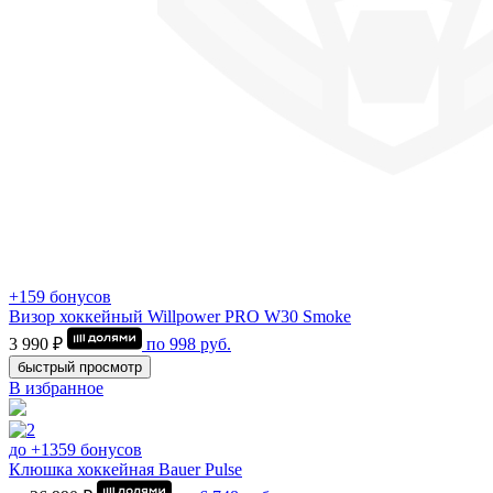
+159 бонусов
Визор хоккейный Willpower PRO W30 Smoke
3 990 ₽
по
998
руб.
быстрый просмотр
В избранное
до +1359 бонусов
Клюшка хоккейная Bauer Pulse