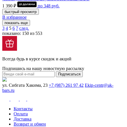
1 390 ₽
по
348
руб.
быстрый просмотр
В избранное
показать еще
3
4
5
6
7
след.
показано: 150 из 553
Всегда будь в курсе скидок и акций
Подпишись на нашу новостную рассылку
Подписаться
ул. Сибгата Хакима, 23
+7 (987) 261 97 42
Ekip-centr@ak-
bars.ru
Контакты
Оплата
Доставка
Возврат и обмен