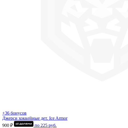
+36 бонусов
Джерси хоккейные дет. Ice Armor
900 ₽
по
225
руб.