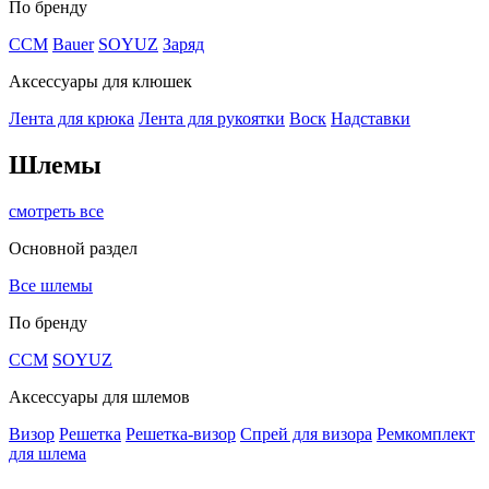
По бренду
CCM
Bauer
SOYUZ
Заряд
Аксессуары для клюшек
Лента для крюка
Лента для рукоятки
Воск
Надставки
Шлемы
смотреть все
Основной раздел
Все шлемы
По бренду
CCM
SOYUZ
Аксессуары для шлемов
Визор
Решетка
Решетка-визор
Спрей для визора
Ремкомплект
для шлема