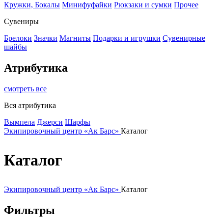
Кружки, Бокалы
Минифуфайки
Рюкзаки и сумки
Прочее
Сувениры
Брелоки
Значки
Магниты
Подарки и игрушки
Сувенирные
шайбы
Атрибутика
смотреть все
Вся атрибутика
Вымпела
Джерси
Шарфы
Экипировочный центр «Ак Барс»
Каталог
Каталог
Экипировочный центр «Ак Барс»
Каталог
Фильтры