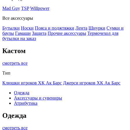
Mad Guy
TSP
Willpower
Все аксессуары
Бутылки
Носки
Пояса и поджтяжки
Лента
Шнурки
Сумки и
баулы
Гамаши
Защита
Прочие аксессуары
Термочехол для
бутылки на заказ
Кастом
смотреть все
Тип
Клюшки игроков ХК Ак Барс
Джерси игроков ХК Ак Барс
Одежда
Аксессуары и сувениры
Атрибутика
Одежда
смотреть все