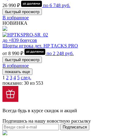
26 990 ₽
по
6 748
руб.
быстрый просмотр
В избранное
НОВИНКА
до +839 бонусов
Шорты игрока дет. HP TACKS PRO
от 8 990 ₽
по
2 248
руб.
быстрый просмотр
В избранное
показать еще
1
2
3
4
5
след.
показано: 30 из 553
Всегда будь в курсе скидок и акций
Подпишись на нашу новостную рассылку
Подписаться