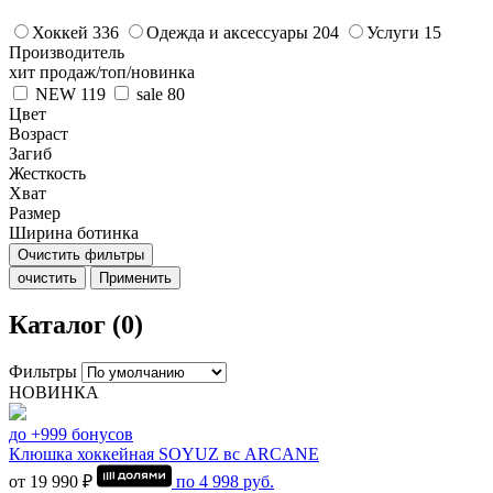
Хоккей
336
Одежда и аксессуары
204
Услуги
15
Производитель
хит продаж/топ/новинка
NEW
119
sale
80
Цвет
Возраст
Загиб
Жесткость
Хват
Размер
Ширина ботинка
Очистить фильтры
очистить
Применить
Каталог (0)
Фильтры
НОВИНКА
до +999 бонусов
Клюшка хоккейная SOYUZ вс ARCANE
от 19 990 ₽
по
4 998
руб.