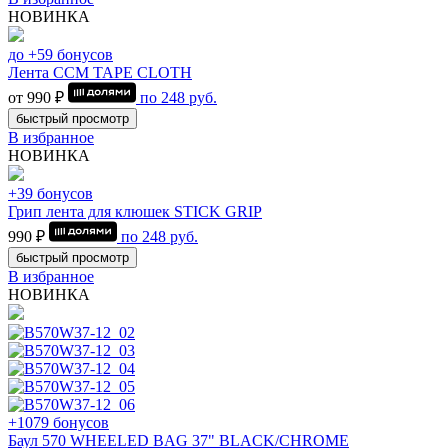
НОВИНКА
до +59 бонусов
Лента CCM TAPE CLOTH
от 990 ₽
по
248
руб.
быстрый просмотр
В избранное
НОВИНКА
+39 бонусов
Грип лента для клюшек STICK GRIP
990 ₽
по
248
руб.
быстрый просмотр
В избранное
НОВИНКА
+1079 бонусов
Баул 570 WHEELED BAG 37" BLACK/CHROME