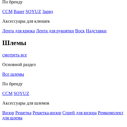
По бренду
CCM
Bauer
SOYUZ
Заряд
Аксессуары для клюшек
Лента для крюка
Лента для рукоятки
Воск
Надставки
Шлемы
смотреть все
Основной раздел
Все шлемы
По бренду
CCM
SOYUZ
Аксессуары для шлемов
Визор
Решетка
Решетка-визор
Спрей для визора
Ремкомплект
для шлема