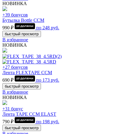
НОВИНКА
+39 бонусов
Бутылка Bottle CCM
990 ₽
по
248
руб.
быстрый просмотр
В избранное
НОВИНКА
+27 бонусов
Лента FLEXTAPE CCM
690 ₽
по
173
руб.
быстрый просмотр
В избранное
НОВИНКА
+31 бонус
Лента TAPE CCM ELAST
790 ₽
по
198
руб.
быстрый просмотр
В избранное