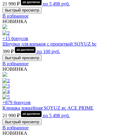
21 990 ₽
по
5 498
руб.
быстрый просмотр
В избранное
НОВИНКА
+15 бонусов
Шнурки для коньков с пропиткой SOYUZ bc
399 ₽
по
100
руб.
быстрый просмотр
В избранное
НОВИНКА
+879 бонусов
Клюшка хоккейная SOYUZ вс ACE PRIME
21 990 ₽
по
5 498
руб.
быстрый просмотр
В избранное
НОВИНКА