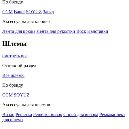
По бренду
CCM
Bauer
SOYUZ
Заряд
Аксессуары для клюшек
Лента для крюка
Лента для рукоятки
Воск
Надставки
Шлемы
смотреть все
Основной раздел
Все шлемы
По бренду
CCM
SOYUZ
Аксессуары для шлемов
Визор
Решетка
Решетка-визор
Спрей для визора
Ремкомплект
для шлема