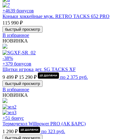
+4639 бонусов
Коньки хоккейные муж. RETRO TACKS 652 PRO
115 990 ₽
быстрый просмотр
В избранное
НОВИНКА
-38%
+379 бонусов
Щитки игрока дет. SG TACKS XF
9 499 ₽
15 290 ₽
по
2 375
руб.
быстрый просмотр
В избранное
НОВИНКА
+51 бонус
Термочехол Willpower PRO (АК БАРС)
1 290 ₽
по
323
руб.
быстрый просмотр