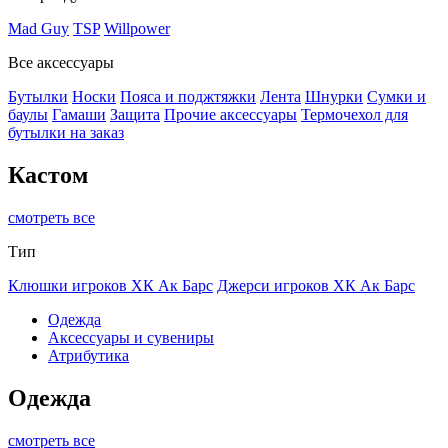
Mad Guy
TSP
Willpower
Все аксессуары
Бутылки
Носки
Пояса и поджтяжки
Лента
Шнурки
Сумки и
баулы
Гамаши
Защита
Прочие аксессуары
Термочехол для
бутылки на заказ
Кастом
смотреть все
Тип
Клюшки игроков ХК Ак Барс
Джерси игроков ХК Ак Барс
Одежда
Аксессуары и сувениры
Атрибутика
Одежда
смотреть все