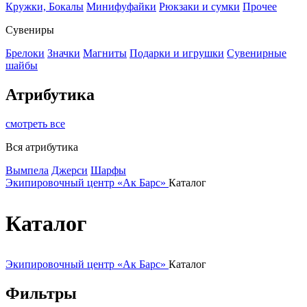
Кружки, Бокалы
Минифуфайки
Рюкзаки и сумки
Прочее
Сувениры
Брелоки
Значки
Магниты
Подарки и игрушки
Сувенирные
шайбы
Атрибутика
смотреть все
Вся атрибутика
Вымпела
Джерси
Шарфы
Экипировочный центр «Ак Барс»
Каталог
Каталог
Экипировочный центр «Ак Барс»
Каталог
Фильтры