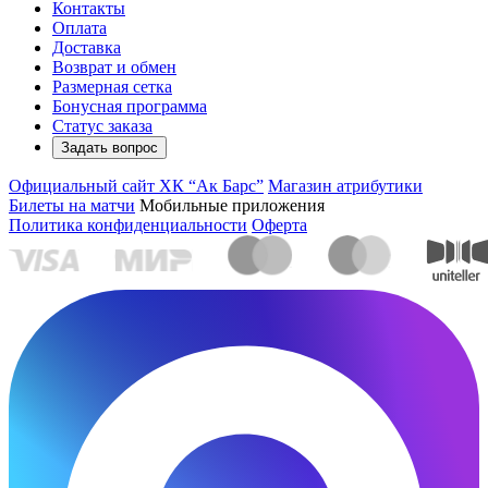
Контакты
Оплата
Доставка
Возврат и обмен
Размерная сетка
Бонусная программа
Статус заказа
Задать вопрос
Официальный сайт ХК “Ак Барс”
Магазин атрибутики
Билеты на матчи
Мобильные приложения
Политика конфиденциальности
Оферта