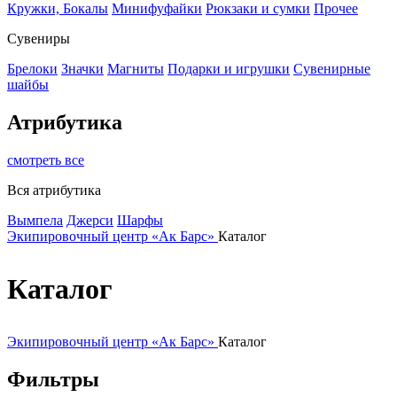
Кружки, Бокалы
Минифуфайки
Рюкзаки и сумки
Прочее
Сувениры
Брелоки
Значки
Магниты
Подарки и игрушки
Сувенирные
шайбы
Атрибутика
смотреть все
Вся атрибутика
Вымпела
Джерси
Шарфы
Экипировочный центр «Ак Барс»
Каталог
Каталог
Экипировочный центр «Ак Барс»
Каталог
Фильтры