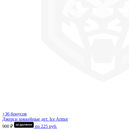
+36 бонусов
Джерси хоккейные дет. Ice Armor
900 ₽
по
225
руб.