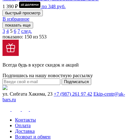
1 390 ₽
по
348
руб.
быстрый просмотр
В избранное
показать еще
3
4
5
6
7
след.
показано: 150 из 553
Всегда будь в курсе скидок и акций
Подпишись на нашу новостную рассылку
Подписаться
ул. Сибгата Хакима, 23
+7 (987) 261 97 42
Ekip-centr@ak-
bars.ru
Контакты
Оплата
Доставка
Возврат и обмен