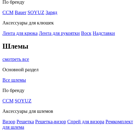
По бренду
CCM
Bauer
SOYUZ
Заряд
Аксессуары для клюшек
Лента для крюка
Лента для рукоятки
Воск
Надставки
Шлемы
смотреть все
Основной раздел
Все шлемы
По бренду
CCM
SOYUZ
Аксессуары для шлемов
Визор
Решетка
Решетка-визор
Спрей для визора
Ремкомплект
для шлема