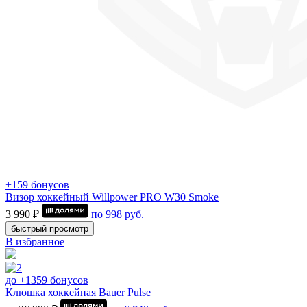
+159 бонусов
Визор хоккейный Willpower PRO W30 Smoke
3 990 ₽
по
998
руб.
быстрый просмотр
В избранное
до +1359 бонусов
Клюшка хоккейная Bauer Pulse