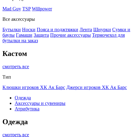
Mad Guy
TSP
Willpower
Все аксессуары
Бутылки
Носки
Пояса и поджтяжки
Лента
Шнурки
Сумки и
баулы
Гамаши
Защита
Прочие аксессуары
Термочехол для
бутылки на заказ
Кастом
смотреть все
Тип
Клюшки игроков ХК Ак Барс
Джерси игроков ХК Ак Барс
Одежда
Аксессуары и сувениры
Атрибутика
Одежда
смотреть все