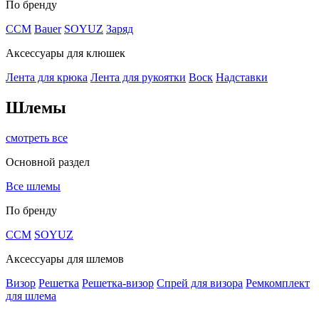
По бренду
CCM
Bauer
SOYUZ
Заряд
Аксессуары для клюшек
Лента для крюка
Лента для рукоятки
Воск
Надставки
Шлемы
смотреть все
Основной раздел
Все шлемы
По бренду
CCM
SOYUZ
Аксессуары для шлемов
Визор
Решетка
Решетка-визор
Спрей для визора
Ремкомплект
для шлема