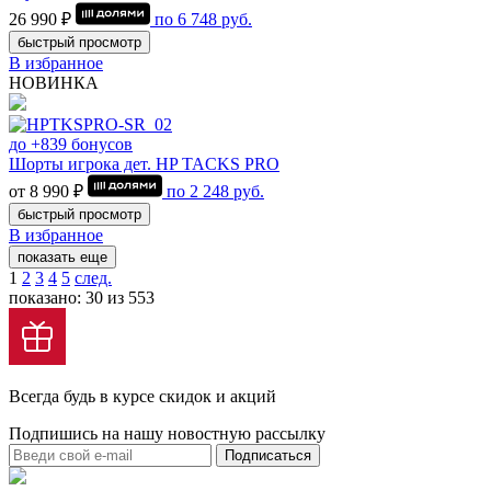
26 990 ₽
по
6 748
руб.
быстрый просмотр
В избранное
НОВИНКА
до +839 бонусов
Шорты игрока дет. HP TACKS PRO
от 8 990 ₽
по
2 248
руб.
быстрый просмотр
В избранное
показать еще
1
2
3
4
5
след.
показано: 30 из 553
Всегда будь в курсе скидок и акций
Подпишись на нашу новостную рассылку
Подписаться