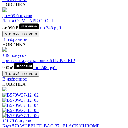
НОВИНКА
до +59 бонусов
Лента CCM TAPE CLOTH
от 990 ₽
по
248
руб.
быстрый просмотр
В избранное
НОВИНКА
+39 бонусов
Грип лента для клюшек STICK GRIP
990 ₽
по
248
руб.
быстрый просмотр
В избранное
НОВИНКА
+1079 бонусов
Баул 570 WHEELED BAG 37" BLACK/CHROME