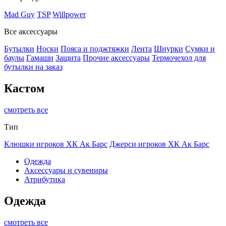
Mad Guy
TSP
Willpower
Все аксессуары
Бутылки
Носки
Пояса и поджтяжки
Лента
Шнурки
Сумки и
баулы
Гамаши
Защита
Прочие аксессуары
Термочехол для
бутылки на заказ
Кастом
смотреть все
Тип
Клюшки игроков ХК Ак Барс
Джерси игроков ХК Ак Барс
Одежда
Аксессуары и сувениры
Атрибутика
Одежда
смотреть все