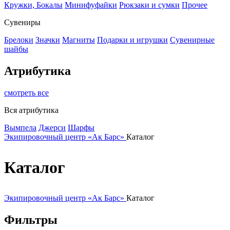
Кружки, Бокалы
Минифуфайки
Рюкзаки и сумки
Прочее
Сувениры
Брелоки
Значки
Магниты
Подарки и игрушки
Сувенирные
шайбы
Атрибутика
смотреть все
Вся атрибутика
Вымпела
Джерси
Шарфы
Экипировочный центр «Ак Барс»
Каталог
Каталог
Экипировочный центр «Ак Барс»
Каталог
Фильтры