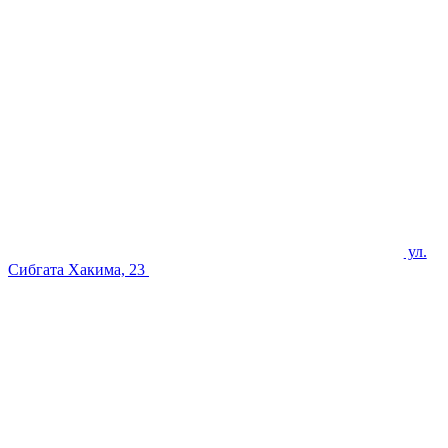
ул.
Сибгата Хакима, 23