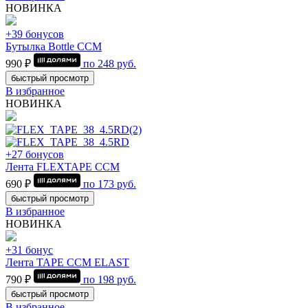
НОВИНКА
+39 бонусов
Бутылка Bottle CCM
990 ₽
по
248
руб.
быстрый просмотр
В избранное
НОВИНКА
+27 бонусов
Лента FLEXTAPE CCM
690 ₽
по
173
руб.
быстрый просмотр
В избранное
НОВИНКА
+31 бонус
Лента TAPE CCM ELAST
790 ₽
по
198
руб.
быстрый просмотр
В избранное