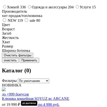
Хоккей
336
Одежда и аксессуары
204
Услуги
15
Производитель
хит продаж/топ/новинка
NEW
119
sale
80
Цвет
Возраст
Загиб
Жесткость
Хват
Размер
Ширина ботинка
Очистить фильтры
очистить
Применить
Каталог (0)
Фильтры
НОВИНКА
до +999 бонусов
Клюшка хоккейная SOYUZ вс ARCANE
от 19 990 ₽
по
4 998
руб.