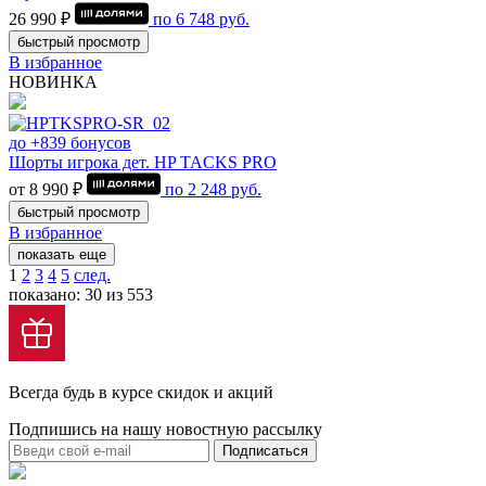
26 990 ₽
по
6 748
руб.
быстрый просмотр
В избранное
НОВИНКА
до +839 бонусов
Шорты игрока дет. HP TACKS PRO
от 8 990 ₽
по
2 248
руб.
быстрый просмотр
В избранное
показать еще
1
2
3
4
5
след.
показано: 30 из 553
Всегда будь в курсе скидок и акций
Подпишись на нашу новостную рассылку
Подписаться