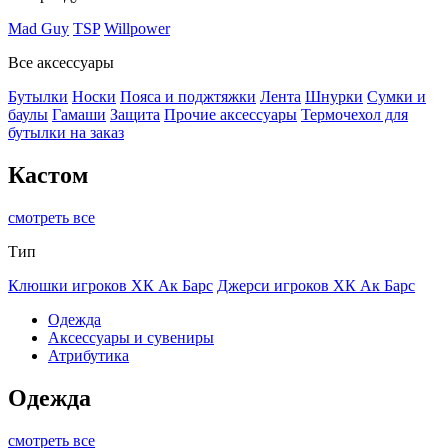
Mad Guy
TSP
Willpower
Все аксессуары
Бутылки
Носки
Пояса и поджтяжки
Лента
Шнурки
Сумки и
баулы
Гамаши
Защита
Прочие аксессуары
Термочехол для
бутылки на заказ
Кастом
смотреть все
Тип
Клюшки игроков ХК Ак Барс
Джерси игроков ХК Ак Барс
Одежда
Аксессуары и сувениры
Атрибутика
Одежда
смотреть все