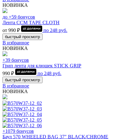
НОВИНКА
до +59 бонусов
Лента CCM TAPE CLOTH
от 990 ₽
по
248
руб.
быстрый просмотр
В избранное
НОВИНКА
+39 бонусов
Грип лента для клюшек STICK GRIP
990 ₽
по
248
руб.
быстрый просмотр
В избранное
НОВИНКА
+1079 бонусов
Баул 570 WHEELED BAG 37" BLACK/CHROME