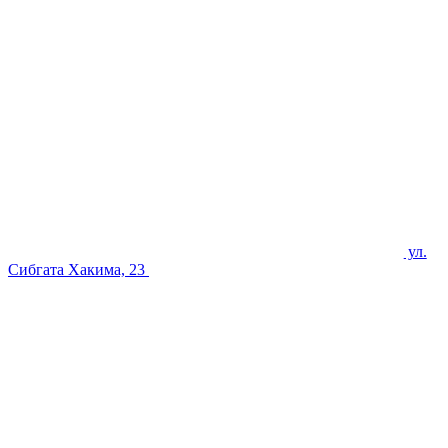
ул.
Сибгата Хакима, 23