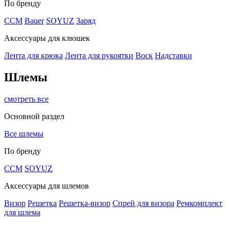
По бренду
CCM
Bauer
SOYUZ
Заряд
Аксессуары для клюшек
Лента для крюка
Лента для рукоятки
Воск
Надставки
Шлемы
смотреть все
Основной раздел
Все шлемы
По бренду
CCM
SOYUZ
Аксессуары для шлемов
Визор
Решетка
Решетка-визор
Спрей для визора
Ремкомплект
для шлема