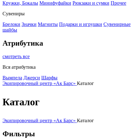
Кружки, Бокалы
Минифуфайки
Рюкзаки и сумки
Прочее
Сувениры
Брелоки
Значки
Магниты
Подарки и игрушки
Сувенирные
шайбы
Атрибутика
смотреть все
Вся атрибутика
Вымпела
Джерси
Шарфы
Экипировочный центр «Ак Барс»
Каталог
Каталог
Экипировочный центр «Ак Барс»
Каталог
Фильтры