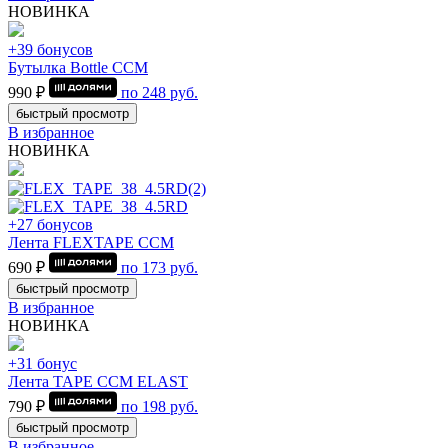
НОВИНКА
+39 бонусов
Бутылка Bottle CCM
990 ₽
по
248
руб.
быстрый просмотр
В избранное
НОВИНКА
+27 бонусов
Лента FLEXTAPE CCM
690 ₽
по
173
руб.
быстрый просмотр
В избранное
НОВИНКА
+31 бонус
Лента TAPE CCM ELAST
790 ₽
по
198
руб.
быстрый просмотр
В избранное