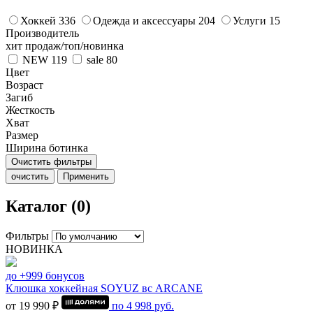
Хоккей
336
Одежда и аксессуары
204
Услуги
15
Производитель
хит продаж/топ/новинка
NEW
119
sale
80
Цвет
Возраст
Загиб
Жесткость
Хват
Размер
Ширина ботинка
Очистить фильтры
очистить
Применить
Каталог (0)
Фильтры
НОВИНКА
до +999 бонусов
Клюшка хоккейная SOYUZ вс ARCANE
от 19 990 ₽
по
4 998
руб.