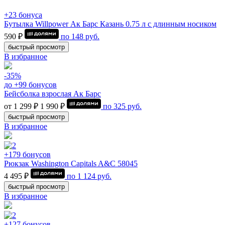
+23 бонуса
Бутылка Willpower Ак Барс Казань 0.75 л c длинным носиком
590 ₽
по
148
руб.
быстрый просмотр
В избранное
-35%
до +99 бонусов
Бейсболка взрослая Ак Барс
от 1 299 ₽
1 990 ₽
по
325
руб.
быстрый просмотр
В избранное
+179 бонусов
Рюкзак Washington Capitals A&C 58045
4 495 ₽
по
1 124
руб.
быстрый просмотр
В избранное
+127 бонусов