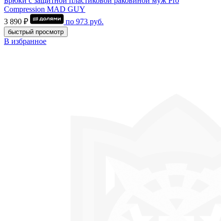
Брюки с защитной пластиковой раковиной муж Pro
Compression MAD GUY
3 890 ₽
по
973
руб.
быстрый просмотр
В избранное