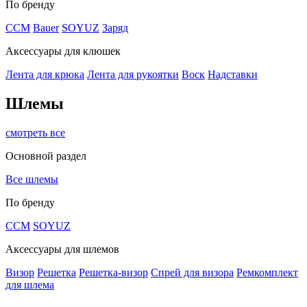
По бренду
CCM
Bauer
SOYUZ
Заряд
Аксессуары для клюшек
Лента для крюка
Лента для рукоятки
Воск
Надставки
Шлемы
смотреть все
Основной раздел
Все шлемы
По бренду
CCM
SOYUZ
Аксессуары для шлемов
Визор
Решетка
Решетка-визор
Спрей для визора
Ремкомплект
для шлема