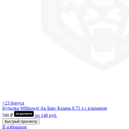
+23 бонуса
Бутылка Willpower Ак Барс Казань 0.75 л c клапаном
590 ₽
по
148
руб.
быстрый просмотр
В избранное