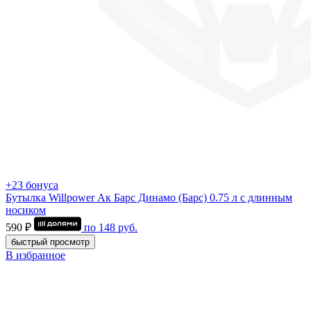
+23 бонуса
Бутылка Willpower Ак Барс Динамо (Барс) 0.75 л c длинным
носиком
590 ₽
по
148
руб.
быстрый просмотр
В избранное