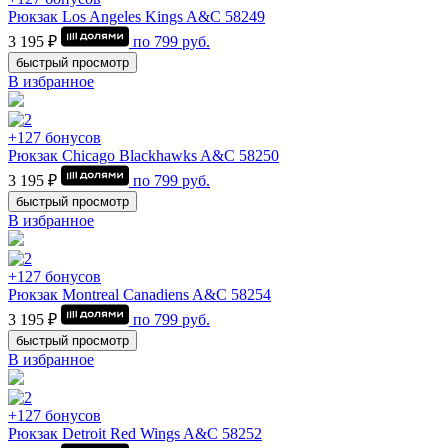
Рюкзак Los Angeles Kings A&C 58249
3 195 ₽
по
799
руб.
быстрый просмотр
В избранное
+127 бонусов
Рюкзак Chicago Blackhawks A&C 58250
3 195 ₽
по
799
руб.
быстрый просмотр
В избранное
+127 бонусов
Рюкзак Montrеal Canadiens A&C 58254
3 195 ₽
по
799
руб.
быстрый просмотр
В избранное
+127 бонусов
Рюкзак Detroit Red Wings A&C 58252