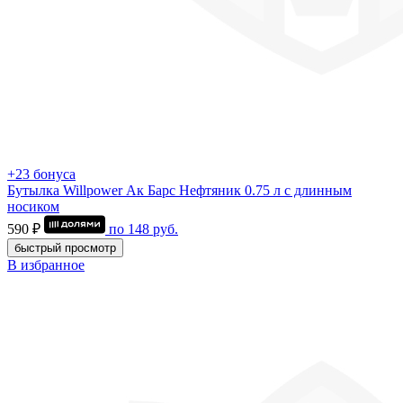
+23 бонуса
Бутылка Willpower Ак Барс Нефтяник 0.75 л c длинным
носиком
590 ₽
по
148
руб.
быстрый просмотр
В избранное