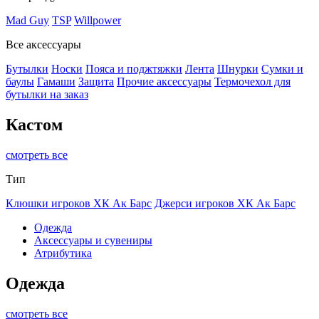
Mad Guy
TSP
Willpower
Все аксессуары
Бутылки
Носки
Пояса и поджтяжки
Лента
Шнурки
Сумки и
баулы
Гамаши
Защита
Прочие аксессуары
Термочехол для
бутылки на заказ
Кастом
смотреть все
Тип
Клюшки игроков ХК Ак Барс
Джерси игроков ХК Ак Барс
Одежда
Аксессуары и сувениры
Атрибутика
Одежда
смотреть все