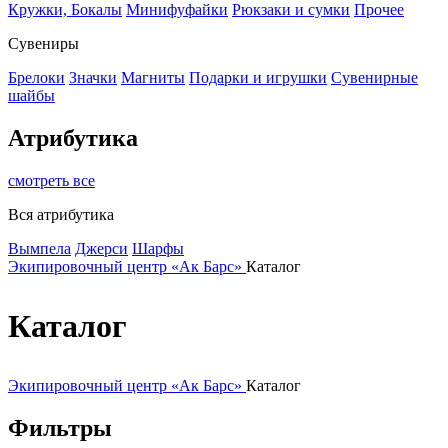
Кружки, Бокалы
Минифуфайки
Рюкзаки и сумки
Прочее
Сувениры
Брелоки
Значки
Магниты
Подарки и игрушки
Сувенирные
шайбы
Атрибутика
смотреть все
Вся атрибутика
Вымпела
Джерси
Шарфы
Экипировочный центр «Ак Барс»
Каталог
Каталог
Экипировочный центр «Ак Барс»
Каталог
Фильтры