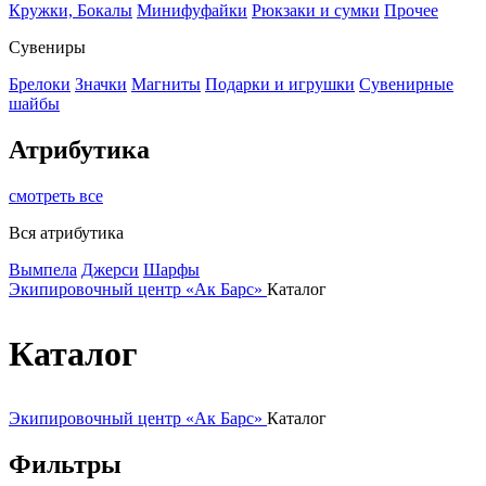
Кружки, Бокалы
Минифуфайки
Рюкзаки и сумки
Прочее
Сувениры
Брелоки
Значки
Магниты
Подарки и игрушки
Сувенирные
шайбы
Атрибутика
смотреть все
Вся атрибутика
Вымпела
Джерси
Шарфы
Экипировочный центр «Ак Барс»
Каталог
Каталог
Экипировочный центр «Ак Барс»
Каталог
Фильтры