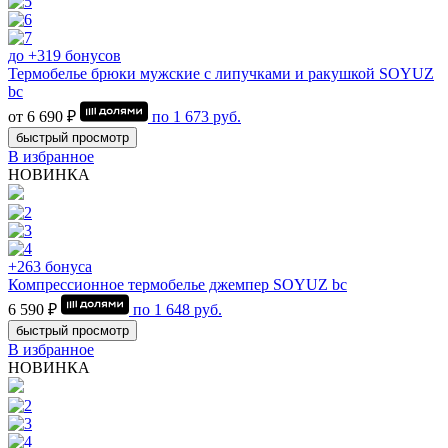
до +319 бонусов
Термобелье брюки мужские с липучками и ракушкой SOYUZ
bc
от 6 690 ₽
по
1 673
руб.
быстрый просмотр
В избранное
НОВИНКА
+263 бонуса
Компрессионное термобелье джемпер SOYUZ bc
6 590 ₽
по
1 648
руб.
быстрый просмотр
В избранное
НОВИНКА