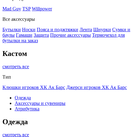
Mad Guy
TSP
Willpower
Все аксессуары
Бутылки
Носки
Пояса и поджтяжки
Лента
Шнурки
Сумки и
баулы
Гамаши
Защита
Прочие аксессуары
Термочехол для
бутылки на заказ
Кастом
смотреть все
Тип
Клюшки игроков ХК Ак Барс
Джерси игроков ХК Ак Барс
Одежда
Аксессуары и сувениры
Атрибутика
Одежда
смотреть все