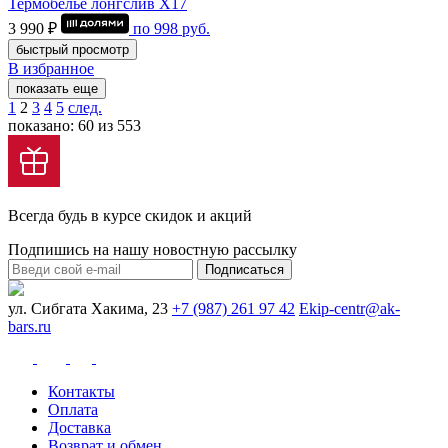
Термобелье лонгслив Х17
3 990 ₽
по
998
руб.
быстрый просмотр
В избранное
показать еще
1
2
3
4
5
след.
показано: 60 из 553
Всегда будь в курсе скидок и акций
Подпишись на нашу новостную рассылку
Подписаться
ул. Сибгата Хакима, 23
+7 (987) 261 97 42
Ekip-centr@ak-
bars.ru
Контакты
Оплата
Доставка
Возврат и обмен