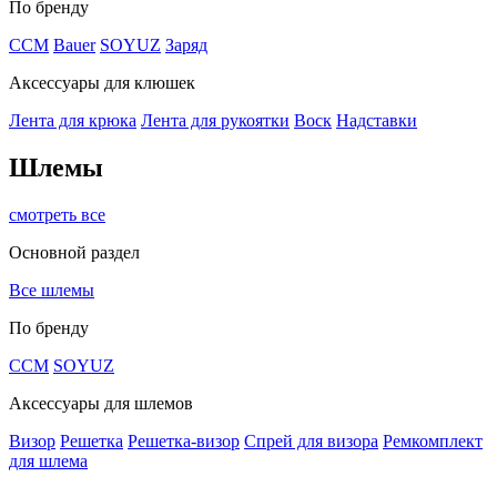
По бренду
CCM
Bauer
SOYUZ
Заряд
Аксессуары для клюшек
Лента для крюка
Лента для рукоятки
Воск
Надставки
Шлемы
смотреть все
Основной раздел
Все шлемы
По бренду
CCM
SOYUZ
Аксессуары для шлемов
Визор
Решетка
Решетка-визор
Спрей для визора
Ремкомплект
для шлема