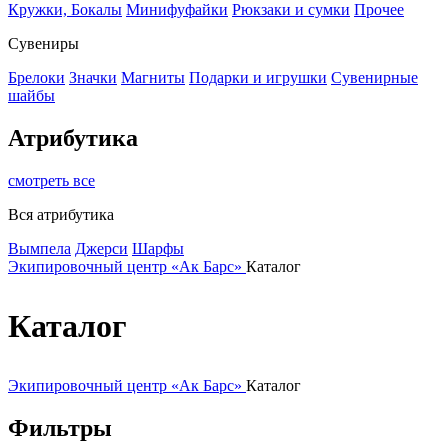
Кружки, Бокалы
Минифуфайки
Рюкзаки и сумки
Прочее
Сувениры
Брелоки
Значки
Магниты
Подарки и игрушки
Сувенирные
шайбы
Атрибутика
смотреть все
Вся атрибутика
Вымпела
Джерси
Шарфы
Экипировочный центр «Ак Барс»
Каталог
Каталог
Экипировочный центр «Ак Барс»
Каталог
Фильтры