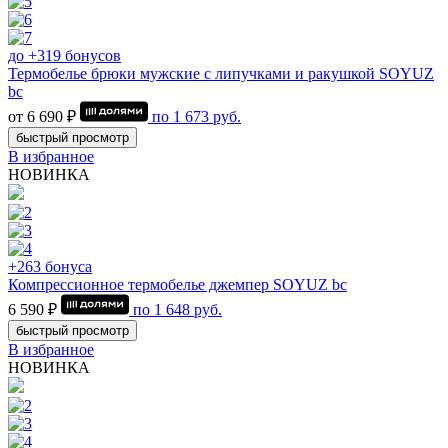
до +319 бонусов
Термобелье брюки мужские с липучками и ракушкой SOYUZ
bc
от 6 690 ₽
по
1 673
руб.
быстрый просмотр
В избранное
НОВИНКА
+263 бонуса
Компрессионное термобелье джемпер SOYUZ bc
6 590 ₽
по
1 648
руб.
быстрый просмотр
В избранное
НОВИНКА