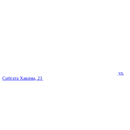
ул.
Сибгата Хакима, 23