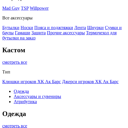
Mad Guy
TSP
Willpower
Все аксессуары
Бутылки
Носки
Пояса и поджтяжки
Лента
Шнурки
Сумки и
баулы
Гамаши
Защита
Прочие аксессуары
Термочехол для
бутылки на заказ
Кастом
смотреть все
Тип
Клюшки игроков ХК Ак Барс
Джерси игроков ХК Ак Барс
Одежда
Аксессуары и сувениры
Атрибутика
Одежда
смотреть все