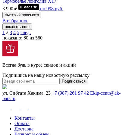
Термобелье лонгслив Х17
3 990 ₽
по
998
руб.
быстрый просмотр
В избранное
показать еще
1
2
3
4
5
след.
показано: 60 из 560
Всегда будь в курсе скидок и акций
Подпишись на нашу новостную рассылку
Подписаться
ул. Сибгата Хакима, 23
+7 (987) 261 97 42
Ekip-centr@ak-
bars.ru
Контакты
Оплата
Доставка
Возврат и обмен