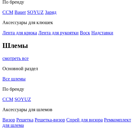
По бренду
CCM
Bauer
SOYUZ
Заряд
Аксессуары для клюшек
Лента для крюка
Лента для рукоятки
Воск
Надставки
Шлемы
смотреть все
Основной раздел
Все шлемы
По бренду
CCM
SOYUZ
Аксессуары для шлемов
Визор
Решетка
Решетка-визор
Спрей для визора
Ремкомплект
для шлема