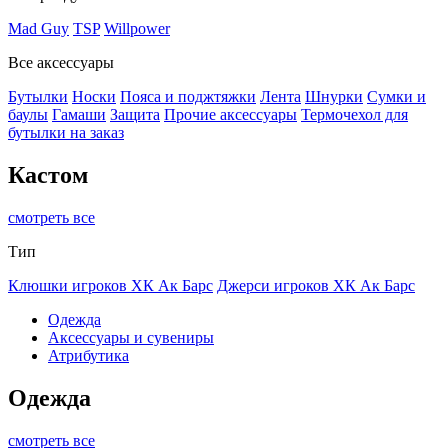
Mad Guy
TSP
Willpower
Все аксессуары
Бутылки
Носки
Пояса и поджтяжки
Лента
Шнурки
Сумки и
баулы
Гамаши
Защита
Прочие аксессуары
Термочехол для
бутылки на заказ
Кастом
смотреть все
Тип
Клюшки игроков ХК Ак Барс
Джерси игроков ХК Ак Барс
Одежда
Аксессуары и сувениры
Атрибутика
Одежда
смотреть все