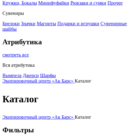
Кружки, Бокалы
Минифуфайки
Рюкзаки и сумки
Прочее
Сувениры
Брелоки
Значки
Магниты
Подарки и игрушки
Сувенирные
шайбы
Атрибутика
смотреть все
Вся атрибутика
Вымпела
Джерси
Шарфы
Экипировочный центр «Ак Барс»
Каталог
Каталог
Экипировочный центр «Ак Барс»
Каталог
Фильтры