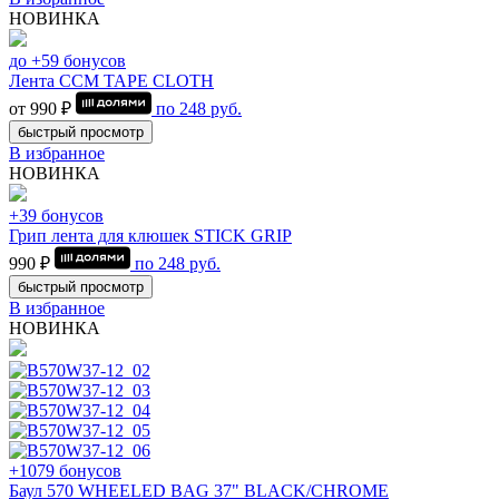
НОВИНКА
до +59 бонусов
Лента CCM TAPE CLOTH
от 990 ₽
по
248
руб.
быстрый просмотр
В избранное
НОВИНКА
+39 бонусов
Грип лента для клюшек STICK GRIP
990 ₽
по
248
руб.
быстрый просмотр
В избранное
НОВИНКА
+1079 бонусов
Баул 570 WHEELED BAG 37" BLACK/CHROME