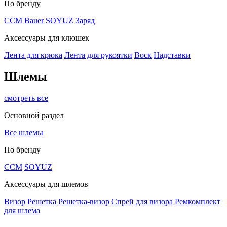
По бренду
CCM
Bauer
SOYUZ
Заряд
Аксессуары для клюшек
Лента для крюка
Лента для рукоятки
Воск
Надставки
Шлемы
смотреть все
Основной раздел
Все шлемы
По бренду
CCM
SOYUZ
Аксессуары для шлемов
Визор
Решетка
Решетка-визор
Спрей для визора
Ремкомплект
для шлема