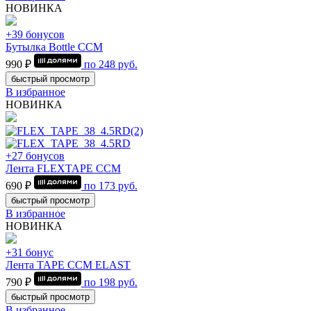
НОВИНКА
+39 бонусов
Бутылка Bottle CCM
990 ₽
по
248
руб.
быстрый просмотр
В избранное
НОВИНКА
+27 бонусов
Лента FLEXTAPE CCM
690 ₽
по
173
руб.
быстрый просмотр
В избранное
НОВИНКА
+31 бонус
Лента TAPE CCM ELAST
790 ₽
по
198
руб.
быстрый просмотр
В избранное