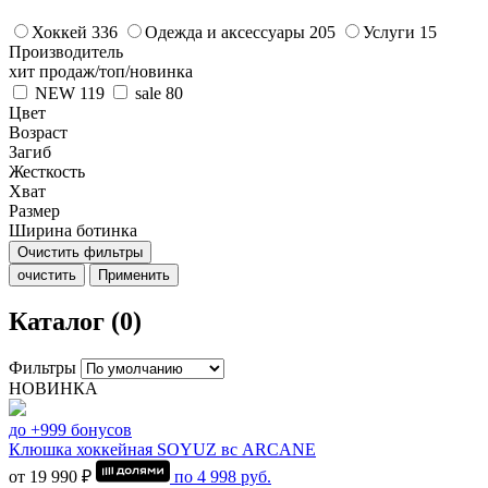
Хоккей
336
Одежда и аксессуары
205
Услуги
15
Производитель
хит продаж/топ/новинка
NEW
119
sale
80
Цвет
Возраст
Загиб
Жесткость
Хват
Размер
Ширина ботинка
Очистить фильтры
очистить
Применить
Каталог (0)
Фильтры
НОВИНКА
до +999 бонусов
Клюшка хоккейная SOYUZ вс ARCANE
от 19 990 ₽
по
4 998
руб.