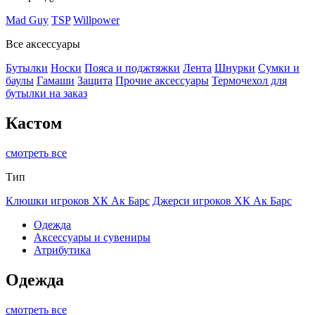
Mad Guy
TSP
Willpower
Все аксессуары
Бутылки
Носки
Пояса и поджтяжки
Лента
Шнурки
Сумки и
баулы
Гамаши
Защита
Прочие аксессуары
Термочехол для
бутылки на заказ
Кастом
смотреть все
Тип
Клюшки игроков ХК Ак Барс
Джерси игроков ХК Ак Барс
Одежда
Аксессуары и сувениры
Атрибутика
Одежда
смотреть все