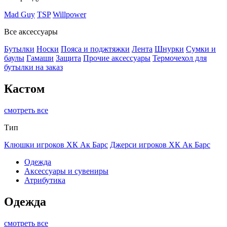
Mad Guy
TSP
Willpower
Все аксессуары
Бутылки
Носки
Пояса и поджтяжки
Лента
Шнурки
Сумки и
баулы
Гамаши
Защита
Прочие аксессуары
Термочехол для
бутылки на заказ
Кастом
смотреть все
Тип
Клюшки игроков ХК Ак Барс
Джерси игроков ХК Ак Барс
Одежда
Аксессуары и сувениры
Атрибутика
Одежда
смотреть все