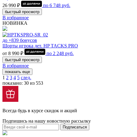
26 990 ₽
по
6 748
руб.
быстрый просмотр
В избранное
НОВИНКА
до +839 бонусов
Шорты игрока дет. HP TACKS PRO
от 8 990 ₽
по
2 248
руб.
быстрый просмотр
В избранное
показать еще
1
2
3
4
5
след.
показано: 30 из 553
Всегда будь в курсе скидок и акций
Подпишись на нашу новостную рассылку
Подписаться