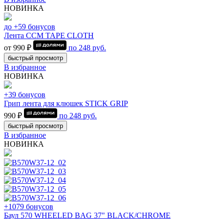
НОВИНКА
до +59 бонусов
Лента CCM TAPE CLOTH
от 990 ₽
по
248
руб.
быстрый просмотр
В избранное
НОВИНКА
+39 бонусов
Грип лента для клюшек STICK GRIP
990 ₽
по
248
руб.
быстрый просмотр
В избранное
НОВИНКА
+1079 бонусов
Баул 570 WHEELED BAG 37" BLACK/CHROME