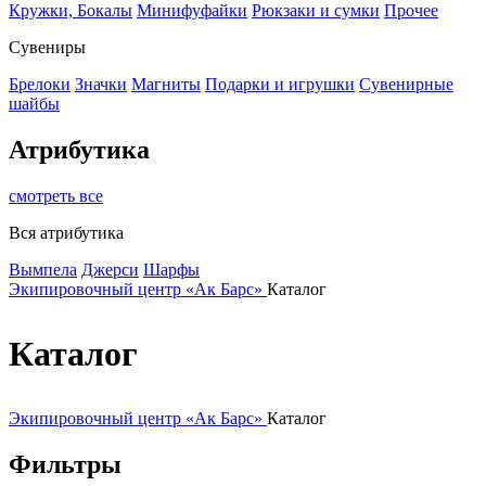
Кружки, Бокалы
Минифуфайки
Рюкзаки и сумки
Прочее
Сувениры
Брелоки
Значки
Магниты
Подарки и игрушки
Сувенирные
шайбы
Атрибутика
смотреть все
Вся атрибутика
Вымпела
Джерси
Шарфы
Экипировочный центр «Ак Барс»
Каталог
Каталог
Экипировочный центр «Ак Барс»
Каталог
Фильтры