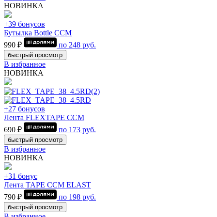
НОВИНКА
+39 бонусов
Бутылка Bottle CCM
990 ₽
по
248
руб.
быстрый просмотр
В избранное
НОВИНКА
+27 бонусов
Лента FLEXTAPE CCM
690 ₽
по
173
руб.
быстрый просмотр
В избранное
НОВИНКА
+31 бонус
Лента TAPE CCM ELAST
790 ₽
по
198
руб.
быстрый просмотр
В избранное