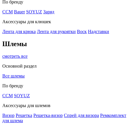
По бренду
CCM
Bauer
SOYUZ
Заряд
Аксессуары для клюшек
Лента для крюка
Лента для рукоятки
Воск
Надставки
Шлемы
смотреть все
Основной раздел
Все шлемы
По бренду
CCM
SOYUZ
Аксессуары для шлемов
Визор
Решетка
Решетка-визор
Спрей для визора
Ремкомплект
для шлема