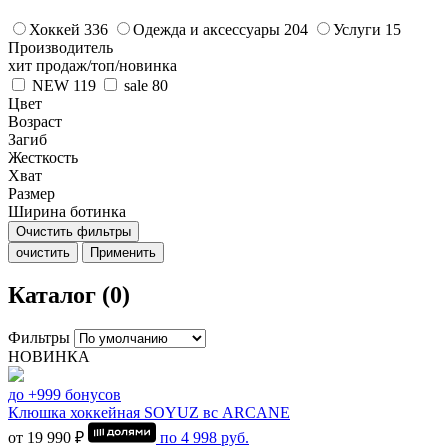
Хоккей
336
Одежда и аксессуары
204
Услуги
15
Производитель
хит продаж/топ/новинка
NEW
119
sale
80
Цвет
Возраст
Загиб
Жесткость
Хват
Размер
Ширина ботинка
Очистить фильтры
очистить
Применить
Каталог (0)
Фильтры
НОВИНКА
до +999 бонусов
Клюшка хоккейная SOYUZ вс ARCANE
от 19 990 ₽
по
4 998
руб.