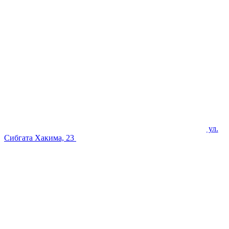
ул.
Сибгата Хакима, 23