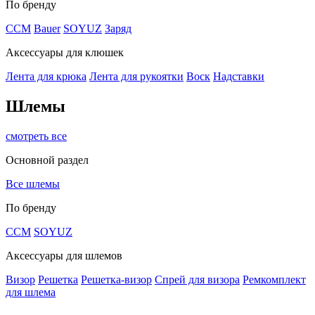
По бренду
CCM
Bauer
SOYUZ
Заряд
Аксессуары для клюшек
Лента для крюка
Лента для рукоятки
Воск
Надставки
Шлемы
смотреть все
Основной раздел
Все шлемы
По бренду
CCM
SOYUZ
Аксессуары для шлемов
Визор
Решетка
Решетка-визор
Спрей для визора
Ремкомплект
для шлема