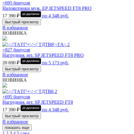
+695 бонусов
Налокотники муж. EP JETSPEED FT8 PRO
17 390 ₽
по
4 348
руб.
быстрый просмотр
В избранное
НОВИНКА
+827 бонусов
Нагрудник дет. SP JETSPEED FT8 PRO
20 690 ₽
по
5 173
руб.
быстрый просмотр
В избранное
НОВИНКА
+695 бонусов
Нагрудник дет. SP JETSPEED FT8
17 390 ₽
по
4 348
руб.
быстрый просмотр
В избранное
показать еще
1
2
3
4
5
след.