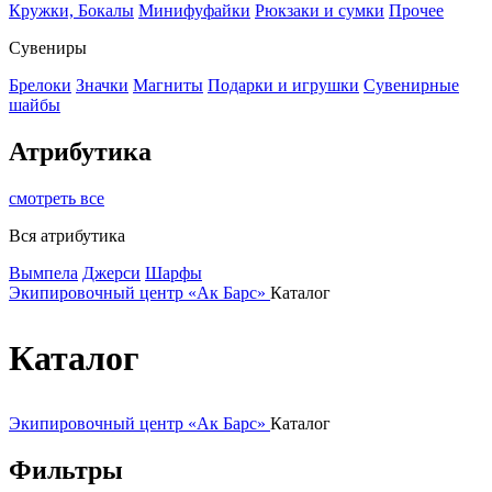
Кружки, Бокалы
Минифуфайки
Рюкзаки и сумки
Прочее
Сувениры
Брелоки
Значки
Магниты
Подарки и игрушки
Сувенирные
шайбы
Атрибутика
смотреть все
Вся атрибутика
Вымпела
Джерси
Шарфы
Экипировочный центр «Ак Барс»
Каталог
Каталог
Экипировочный центр «Ак Барс»
Каталог
Фильтры