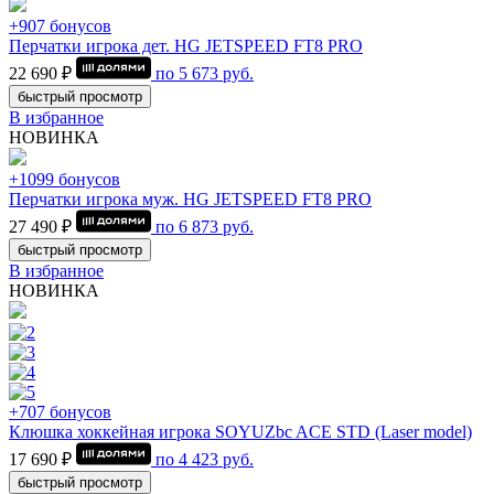
+907 бонусов
Перчатки игрока дет. HG JETSPEED FT8 PRO
22 690 ₽
по
5 673
руб.
быстрый просмотр
В избранное
НОВИНКА
+1099 бонусов
Перчатки игрока муж. HG JETSPEED FT8 PRO
27 490 ₽
по
6 873
руб.
быстрый просмотр
В избранное
НОВИНКА
+707 бонусов
Клюшка хоккейная игрока SOYUZbc ACE STD (Laser model)
17 690 ₽
по
4 423
руб.
быстрый просмотр