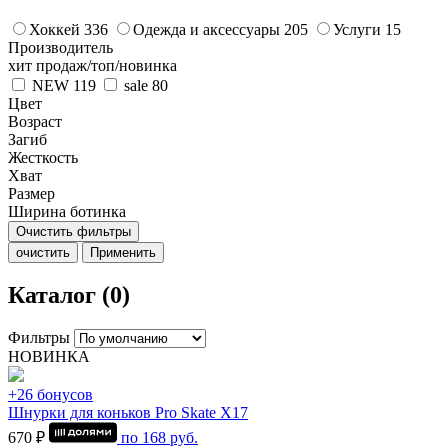
Хоккей
336
Одежда и аксессуары
205
Услуги
15
Производитель
хит продаж/топ/новинка
NEW
119
sale
80
Цвет
Возраст
Загиб
Жесткость
Хват
Размер
Ширина ботинка
Очистить фильтры
очистить
Применить
Каталог (0)
Фильтры
НОВИНКА
+26 бонусов
Шнурки для коньков Pro Skate Х17
670 ₽
по
168
руб.