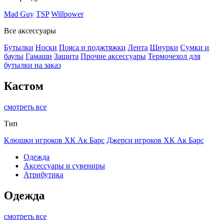
Mad Guy
TSP
Willpower
Все аксессуары
Бутылки
Носки
Пояса и поджтяжки
Лента
Шнурки
Сумки и
баулы
Гамаши
Защита
Прочие аксессуары
Термочехол для
бутылки на заказ
Кастом
смотреть все
Тип
Клюшки игроков ХК Ак Барс
Джерси игроков ХК Ак Барс
Одежда
Аксессуары и сувениры
Атрибутика
Одежда
смотреть все