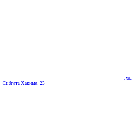
ул.
Сибгата Хакима, 23