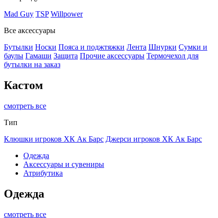
Mad Guy
TSP
Willpower
Все аксессуары
Бутылки
Носки
Пояса и поджтяжки
Лента
Шнурки
Сумки и
баулы
Гамаши
Защита
Прочие аксессуары
Термочехол для
бутылки на заказ
Кастом
смотреть все
Тип
Клюшки игроков ХК Ак Барс
Джерси игроков ХК Ак Барс
Одежда
Аксессуары и сувениры
Атрибутика
Одежда
смотреть все