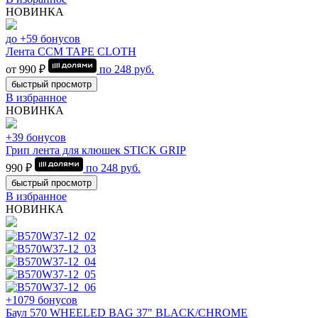
НОВИНКА
до +59 бонусов
Лента CCM TAPE CLOTH
от 990 ₽
по
248
руб.
быстрый просмотр
В избранное
НОВИНКА
+39 бонусов
Грип лента для клюшек STICK GRIP
990 ₽
по
248
руб.
быстрый просмотр
В избранное
НОВИНКА
+1079 бонусов
Баул 570 WHEELED BAG 37" BLACK/CHROME