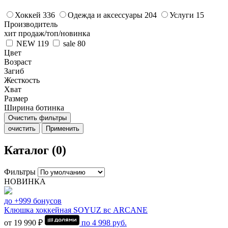
Хоккей
336
Одежда и аксессуары
204
Услуги
15
Производитель
хит продаж/топ/новинка
NEW
119
sale
80
Цвет
Возраст
Загиб
Жесткость
Хват
Размер
Ширина ботинка
Очистить фильтры
очистить
Применить
Каталог (0)
Фильтры
НОВИНКА
до +999 бонусов
Клюшка хоккейная SOYUZ вс ARCANE
от 19 990 ₽
по
4 998
руб.