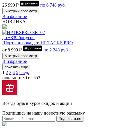
26 990 ₽
по
6 748
руб.
быстрый просмотр
В избранное
НОВИНКА
до +839 бонусов
Шорты игрока дет. HP TACKS PRO
от 8 990 ₽
по
2 248
руб.
быстрый просмотр
В избранное
показать еще
1
2
3
4
5
след.
показано: 30 из 553
Всегда будь в курсе скидок и акций
Подпишись на нашу новостную рассылку
Подписаться