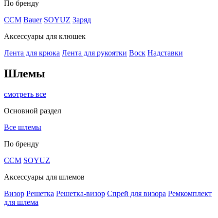
По бренду
CCM
Bauer
SOYUZ
Заряд
Аксессуары для клюшек
Лента для крюка
Лента для рукоятки
Воск
Надставки
Шлемы
смотреть все
Основной раздел
Все шлемы
По бренду
CCM
SOYUZ
Аксессуары для шлемов
Визор
Решетка
Решетка-визор
Спрей для визора
Ремкомплект
для шлема