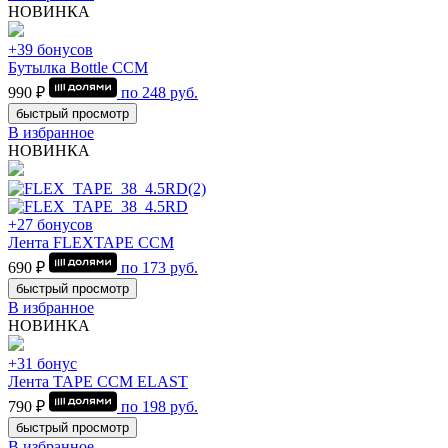
НОВИНКА
+39 бонусов
Бутылка Bottle CCM
990 ₽
по
248
руб.
быстрый просмотр
В избранное
НОВИНКА
+27 бонусов
Лента FLEXTAPE CCM
690 ₽
по
173
руб.
быстрый просмотр
В избранное
НОВИНКА
+31 бонус
Лента TAPE CCM ELAST
790 ₽
по
198
руб.
быстрый просмотр
В избранное