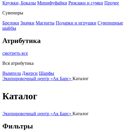
Кружки, Бокалы
Минифуфайки
Рюкзаки и сумки
Прочее
Сувениры
Брелоки
Значки
Магниты
Подарки и игрушки
Сувенирные
шайбы
Атрибутика
смотреть все
Вся атрибутика
Вымпела
Джерси
Шарфы
Экипировочный центр «Ак Барс»
Каталог
Каталог
Экипировочный центр «Ак Барс»
Каталог
Фильтры