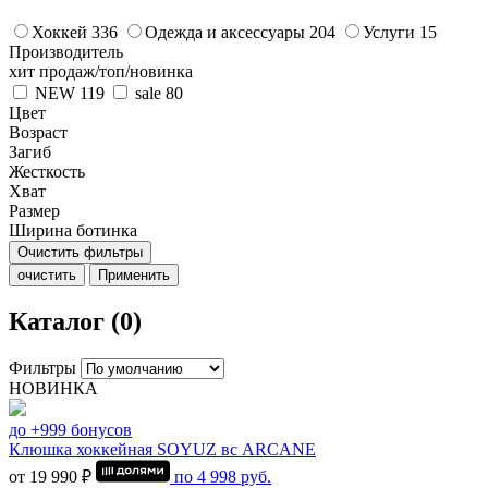
Хоккей
336
Одежда и аксессуары
204
Услуги
15
Производитель
хит продаж/топ/новинка
NEW
119
sale
80
Цвет
Возраст
Загиб
Жесткость
Хват
Размер
Ширина ботинка
Очистить фильтры
очистить
Применить
Каталог (0)
Фильтры
НОВИНКА
до +999 бонусов
Клюшка хоккейная SOYUZ вс ARCANE
от 19 990 ₽
по
4 998
руб.