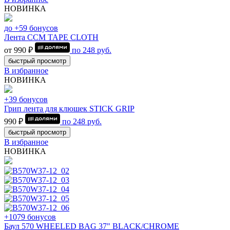
НОВИНКА
до +59 бонусов
Лента CCM TAPE CLOTH
от 990 ₽
по
248
руб.
быстрый просмотр
В избранное
НОВИНКА
+39 бонусов
Грип лента для клюшек STICK GRIP
990 ₽
по
248
руб.
быстрый просмотр
В избранное
НОВИНКА
+1079 бонусов
Баул 570 WHEELED BAG 37" BLACK/CHROME