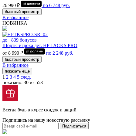
26 990 ₽
по
6 748
руб.
быстрый просмотр
В избранное
НОВИНКА
до +839 бонусов
Шорты игрока дет. HP TACKS PRO
от 8 990 ₽
по
2 248
руб.
быстрый просмотр
В избранное
показать еще
1
2
3
4
5
след.
показано: 30 из 553
Всегда будь в курсе скидок и акций
Подпишись на нашу новостную рассылку
Подписаться