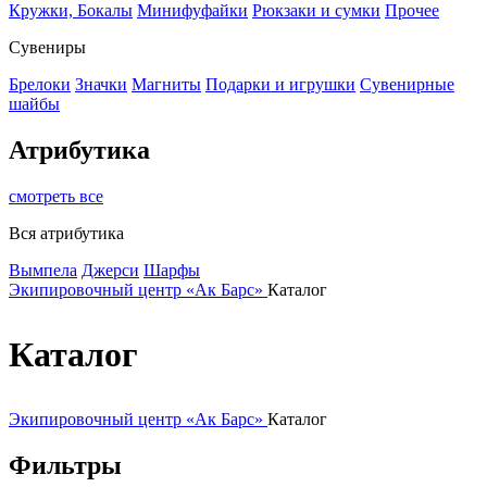
Кружки, Бокалы
Минифуфайки
Рюкзаки и сумки
Прочее
Сувениры
Брелоки
Значки
Магниты
Подарки и игрушки
Сувенирные
шайбы
Атрибутика
смотреть все
Вся атрибутика
Вымпела
Джерси
Шарфы
Экипировочный центр «Ак Барс»
Каталог
Каталог
Экипировочный центр «Ак Барс»
Каталог
Фильтры