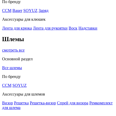
По бренду
CCM
Bauer
SOYUZ
Заряд
Аксессуары для клюшек
Лента для крюка
Лента для рукоятки
Воск
Надставки
Шлемы
смотреть все
Основной раздел
Все шлемы
По бренду
CCM
SOYUZ
Аксессуары для шлемов
Визор
Решетка
Решетка-визор
Спрей для визора
Ремкомплект
для шлема