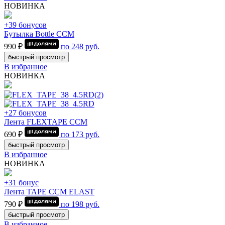
НОВИНКА
+39 бонусов
Бутылка Bottle CCM
990 ₽
по
248
руб.
быстрый просмотр
В избранное
НОВИНКА
+27 бонусов
Лента FLEXTAPE CCM
690 ₽
по
173
руб.
быстрый просмотр
В избранное
НОВИНКА
+31 бонус
Лента TAPE CCM ELAST
790 ₽
по
198
руб.
быстрый просмотр
В избранное