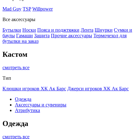
Mad Guy
TSP
Willpower
Все аксессуары
Бутылки
Носки
Пояса и поджтяжки
Лента
Шнурки
Сумки и
баулы
Гамаши
Защита
Прочие аксессуары
Термочехол для
бутылки на заказ
Кастом
смотреть все
Тип
Клюшки игроков ХК Ак Барс
Джерси игроков ХК Ак Барс
Одежда
Аксессуары и сувениры
Атрибутика
Одежда
смотреть все