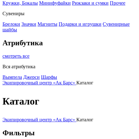
Кружки, Бокалы
Минифуфайки
Рюкзаки и сумки
Прочее
Сувениры
Брелоки
Значки
Магниты
Подарки и игрушки
Сувенирные
шайбы
Атрибутика
смотреть все
Вся атрибутика
Вымпела
Джерси
Шарфы
Экипировочный центр «Ак Барс»
Каталог
Каталог
Экипировочный центр «Ак Барс»
Каталог
Фильтры