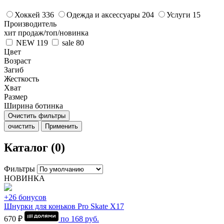
Хоккей
336
Одежда и аксессуары
204
Услуги
15
Производитель
хит продаж/топ/новинка
NEW
119
sale
80
Цвет
Возраст
Загиб
Жесткость
Хват
Размер
Ширина ботинка
Очистить фильтры
очистить
Применить
Каталог (0)
Фильтры
НОВИНКА
+26 бонусов
Шнурки для коньков Pro Skate Х17
670 ₽
по
168
руб.