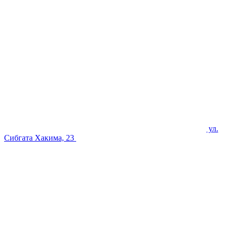
ул.
Сибгата Хакима, 23