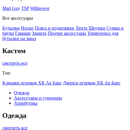
Mad Guy
TSP
Willpower
Все аксессуары
Бутылки
Носки
Пояса и поджтяжки
Лента
Шнурки
Сумки и
баулы
Гамаши
Защита
Прочие аксессуары
Термочехол для
бутылки на заказ
Кастом
смотреть все
Тип
Клюшки игроков ХК Ак Барс
Джерси игроков ХК Ак Барс
Одежда
Аксессуары и сувениры
Атрибутика
Одежда
смотреть все