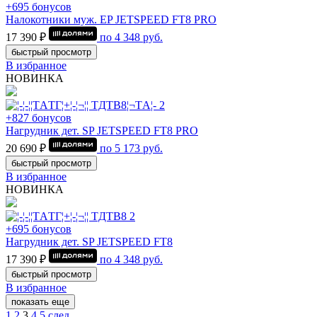
+695 бонусов
Налокотники муж. EP JETSPEED FT8 PRO
17 390 ₽
по
4 348
руб.
быстрый просмотр
В избранное
НОВИНКА
+827 бонусов
Нагрудник дет. SP JETSPEED FT8 PRO
20 690 ₽
по
5 173
руб.
быстрый просмотр
В избранное
НОВИНКА
+695 бонусов
Нагрудник дет. SP JETSPEED FT8
17 390 ₽
по
4 348
руб.
быстрый просмотр
В избранное
показать еще
1
2
3
4
5
след.