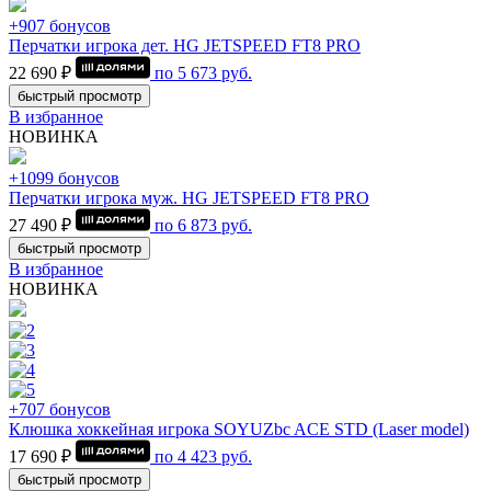
+907 бонусов
Перчатки игрока дет. HG JETSPEED FT8 PRO
22 690 ₽
по
5 673
руб.
быстрый просмотр
В избранное
НОВИНКА
+1099 бонусов
Перчатки игрока муж. HG JETSPEED FT8 PRO
27 490 ₽
по
6 873
руб.
быстрый просмотр
В избранное
НОВИНКА
+707 бонусов
Клюшка хоккейная игрока SOYUZbc ACE STD (Laser model)
17 690 ₽
по
4 423
руб.
быстрый просмотр