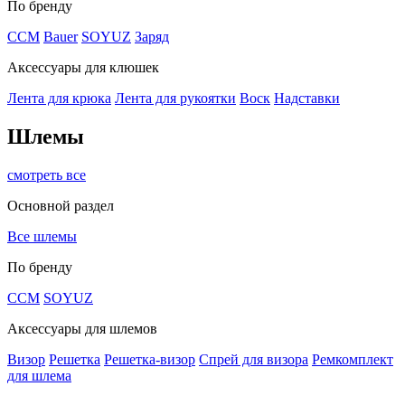
По бренду
CCM
Bauer
SOYUZ
Заряд
Аксессуары для клюшек
Лента для крюка
Лента для рукоятки
Воск
Надставки
Шлемы
смотреть все
Основной раздел
Все шлемы
По бренду
CCM
SOYUZ
Аксессуары для шлемов
Визор
Решетка
Решетка-визор
Спрей для визора
Ремкомплект
для шлема