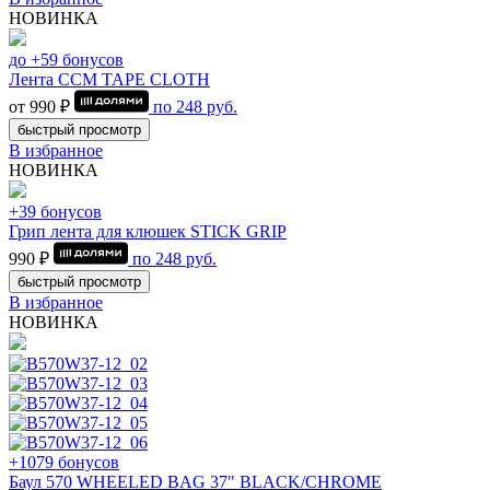
НОВИНКА
до +59 бонусов
Лента CCM TAPE CLOTH
от 990 ₽
по
248
руб.
быстрый просмотр
В избранное
НОВИНКА
+39 бонусов
Грип лента для клюшек STICK GRIP
990 ₽
по
248
руб.
быстрый просмотр
В избранное
НОВИНКА
+1079 бонусов
Баул 570 WHEELED BAG 37" BLACK/CHROME