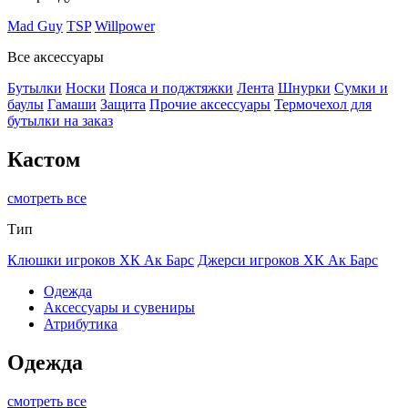
Mad Guy
TSP
Willpower
Все аксессуары
Бутылки
Носки
Пояса и поджтяжки
Лента
Шнурки
Сумки и
баулы
Гамаши
Защита
Прочие аксессуары
Термочехол для
бутылки на заказ
Кастом
смотреть все
Тип
Клюшки игроков ХК Ак Барс
Джерси игроков ХК Ак Барс
Одежда
Аксессуары и сувениры
Атрибутика
Одежда
смотреть все