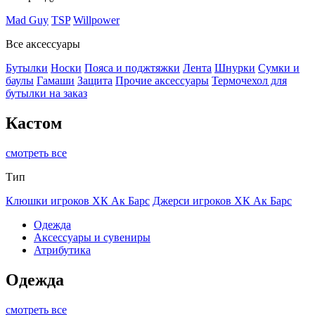
Mad Guy
TSP
Willpower
Все аксессуары
Бутылки
Носки
Пояса и поджтяжки
Лента
Шнурки
Сумки и
баулы
Гамаши
Защита
Прочие аксессуары
Термочехол для
бутылки на заказ
Кастом
смотреть все
Тип
Клюшки игроков ХК Ак Барс
Джерси игроков ХК Ак Барс
Одежда
Аксессуары и сувениры
Атрибутика
Одежда
смотреть все