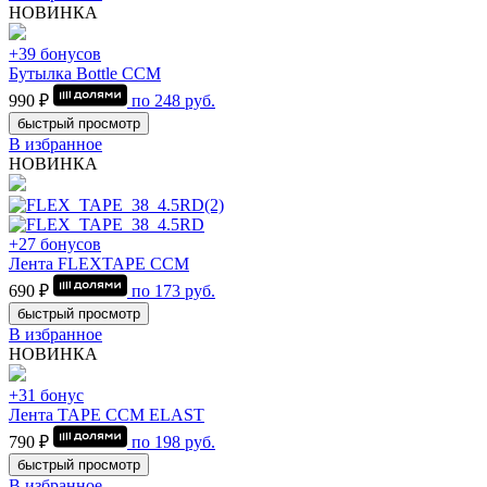
НОВИНКА
+39 бонусов
Бутылка Bottle CCM
990 ₽
по
248
руб.
быстрый просмотр
В избранное
НОВИНКА
+27 бонусов
Лента FLEXTAPE CCM
690 ₽
по
173
руб.
быстрый просмотр
В избранное
НОВИНКА
+31 бонус
Лента TAPE CCM ELAST
790 ₽
по
198
руб.
быстрый просмотр
В избранное