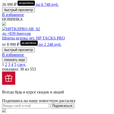
26 990 ₽
по
6 748
руб.
быстрый просмотр
В избранное
НОВИНКА
до +839 бонусов
Шорты игрока дет. HP TACKS PRO
от 8 990 ₽
по
2 248
руб.
быстрый просмотр
В избранное
показать еще
1
2
3
4
5
след.
показано: 30 из 553
Всегда будь в курсе скидок и акций
Подпишись на нашу новостную рассылку
Подписаться