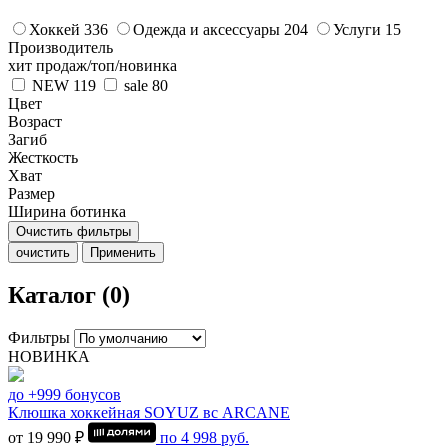
Хоккей
336
Одежда и аксессуары
204
Услуги
15
Производитель
хит продаж/топ/новинка
NEW
119
sale
80
Цвет
Возраст
Загиб
Жесткость
Хват
Размер
Ширина ботинка
Очистить фильтры
очистить
Применить
Каталог (0)
Фильтры
НОВИНКА
до +999 бонусов
Клюшка хоккейная SOYUZ вс ARCANE
от 19 990 ₽
по
4 998
руб.