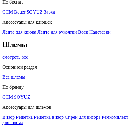
По бренду
CCM
Bauer
SOYUZ
Заряд
Аксессуары для клюшек
Лента для крюка
Лента для рукоятки
Воск
Надставки
Шлемы
смотреть все
Основной раздел
Все шлемы
По бренду
CCM
SOYUZ
Аксессуары для шлемов
Визор
Решетка
Решетка-визор
Спрей для визора
Ремкомплект
для шлема