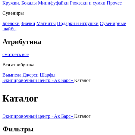
Кружки, Бокалы
Минифуфайки
Рюкзаки и сумки
Прочее
Сувениры
Брелоки
Значки
Магниты
Подарки и игрушки
Сувенирные
шайбы
Атрибутика
смотреть все
Вся атрибутика
Вымпела
Джерси
Шарфы
Экипировочный центр «Ак Барс»
Каталог
Каталог
Экипировочный центр «Ак Барс»
Каталог
Фильтры