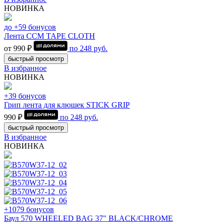
НОВИНКА
до +59 бонусов
Лента CCM TAPE CLOTH
от 990 ₽
по
248
руб.
быстрый просмотр
В избранное
НОВИНКА
+39 бонусов
Грип лента для клюшек STICK GRIP
990 ₽
по
248
руб.
быстрый просмотр
В избранное
НОВИНКА
+1079 бонусов
Баул 570 WHEELED BAG 37" BLACK/CHROME