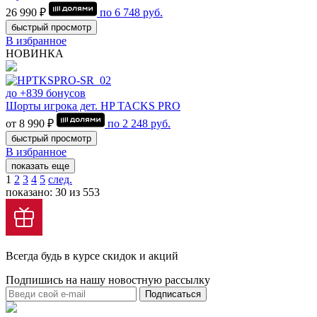
26 990 ₽
по
6 748
руб.
быстрый просмотр
В избранное
НОВИНКА
до +839 бонусов
Шорты игрока дет. HP TACKS PRO
от 8 990 ₽
по
2 248
руб.
быстрый просмотр
В избранное
показать еще
1
2
3
4
5
след.
показано: 30 из 553
Всегда будь в курсе скидок и акций
Подпишись на нашу новостную рассылку
Подписаться