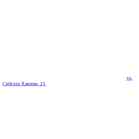
ул.
Сибгата Хакима, 23