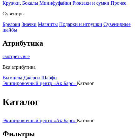
Кружки, Бокалы
Минифуфайки
Рюкзаки и сумки
Прочее
Сувениры
Брелоки
Значки
Магниты
Подарки и игрушки
Сувенирные
шайбы
Атрибутика
смотреть все
Вся атрибутика
Вымпела
Джерси
Шарфы
Экипировочный центр «Ак Барс»
Каталог
Каталог
Экипировочный центр «Ак Барс»
Каталог
Фильтры