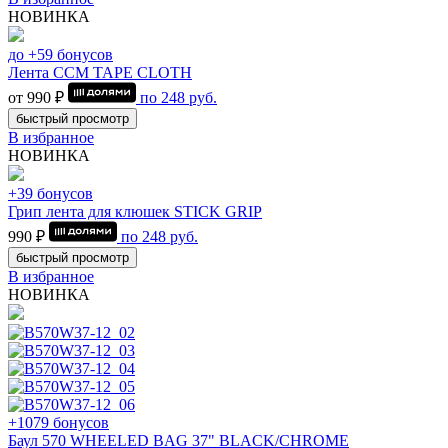
НОВИНКА
до +59 бонусов
Лента CCM TAPE CLOTH
от 990 ₽
по
248
руб.
быстрый просмотр
В избранное
НОВИНКА
+39 бонусов
Грип лента для клюшек STICK GRIP
990 ₽
по
248
руб.
быстрый просмотр
В избранное
НОВИНКА
+1079 бонусов
Баул 570 WHEELED BAG 37" BLACK/CHROME