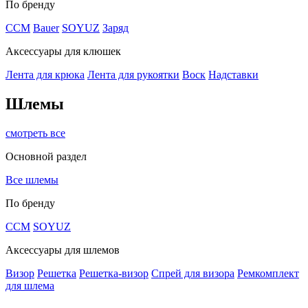
По бренду
CCM
Bauer
SOYUZ
Заряд
Аксессуары для клюшек
Лента для крюка
Лента для рукоятки
Воск
Надставки
Шлемы
смотреть все
Основной раздел
Все шлемы
По бренду
CCM
SOYUZ
Аксессуары для шлемов
Визор
Решетка
Решетка-визор
Спрей для визора
Ремкомплект
для шлема