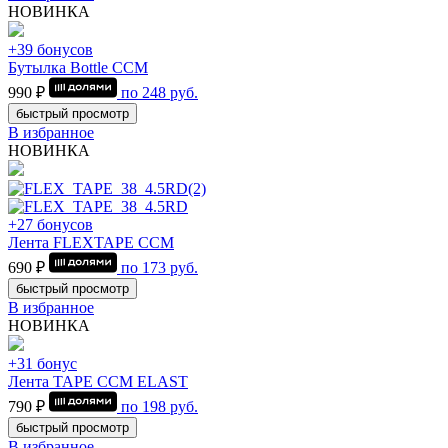
НОВИНКА
+39 бонусов
Бутылка Bottle CCM
990 ₽
по
248
руб.
быстрый просмотр
В избранное
НОВИНКА
+27 бонусов
Лента FLEXTAPE CCM
690 ₽
по
173
руб.
быстрый просмотр
В избранное
НОВИНКА
+31 бонус
Лента TAPE CCM ELAST
790 ₽
по
198
руб.
быстрый просмотр
В избранное