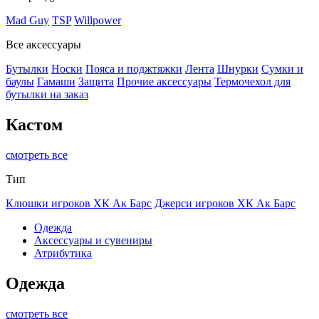
Mad Guy
TSP
Willpower
Все аксессуары
Бутылки
Носки
Пояса и поджтяжки
Лента
Шнурки
Сумки и
баулы
Гамаши
Защита
Прочие аксессуары
Термочехол для
бутылки на заказ
Кастом
смотреть все
Тип
Клюшки игроков ХК Ак Барс
Джерси игроков ХК Ак Барс
Одежда
Аксессуары и сувениры
Атрибутика
Одежда
смотреть все