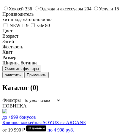
Хоккей
336
Одежда и аксессуары
204
Услуги
15
Производитель
хит продаж/топ/новинка
NEW
119
sale
80
Цвет
Возраст
Загиб
Жесткость
Хват
Размер
Ширина ботинка
Очистить фильтры
очистить
Применить
Каталог (0)
Фильтры
НОВИНКА
до +999 бонусов
Клюшка хоккейная SOYUZ вс ARCANE
от 19 990 ₽
по
4 998
руб.