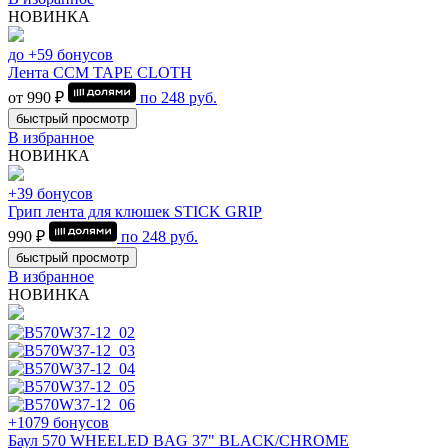
НОВИНКА
до +59 бонусов
Лента CCM TAPE CLOTH
от 990 ₽
по
248
руб.
быстрый просмотр
В избранное
НОВИНКА
+39 бонусов
Грип лента для клюшек STICK GRIP
990 ₽
по
248
руб.
быстрый просмотр
В избранное
НОВИНКА
+1079 бонусов
Баул 570 WHEELED BAG 37" BLACK/CHROME