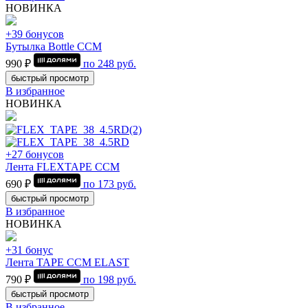
НОВИНКА
+39 бонусов
Бутылка Bottle CCM
990 ₽
по
248
руб.
быстрый просмотр
В избранное
НОВИНКА
+27 бонусов
Лента FLEXTAPE CCM
690 ₽
по
173
руб.
быстрый просмотр
В избранное
НОВИНКА
+31 бонус
Лента TAPE CCM ELAST
790 ₽
по
198
руб.
быстрый просмотр
В избранное