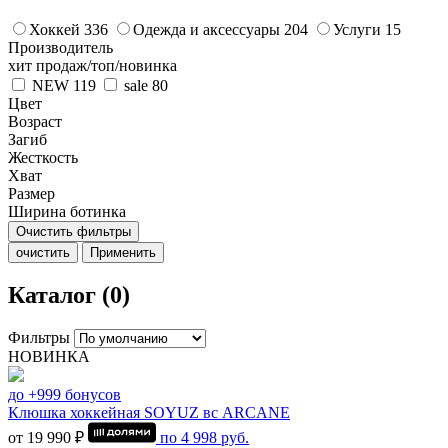
Хоккей
336
Одежда и аксессуары
204
Услуги
15
Производитель
хит продаж/топ/новинка
NEW
119
sale
80
Цвет
Возраст
Загиб
Жесткость
Хват
Размер
Ширина ботинка
Очистить фильтры
очистить
Применить
Каталог (0)
Фильтры
НОВИНКА
до +999 бонусов
Клюшка хоккейная SOYUZ вс ARCANE
от 19 990 ₽
по
4 998
руб.