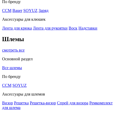
По бренду
CCM
Bauer
SOYUZ
Заряд
Аксессуары для клюшек
Лента для крюка
Лента для рукоятки
Воск
Надставки
Шлемы
смотреть все
Основной раздел
Все шлемы
По бренду
CCM
SOYUZ
Аксессуары для шлемов
Визор
Решетка
Решетка-визор
Спрей для визора
Ремкомплект
для шлема