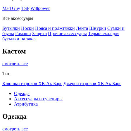
Mad Guy
TSP
Willpower
Все аксессуары
Бутылки
Носки
Пояса и поджтяжки
Лента
Шнурки
Сумки и
баулы
Гамаши
Защита
Прочие аксессуары
Термочехол для
бутылки на заказ
Кастом
смотреть все
Тип
Клюшки игроков ХК Ак Барс
Джерси игроков ХК Ак Барс
Одежда
Аксессуары и сувениры
Атрибутика
Одежда
смотреть все