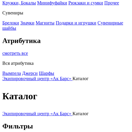
Кружки, Бокалы
Минифуфайки
Рюкзаки и сумки
Прочее
Сувениры
Брелоки
Значки
Магниты
Подарки и игрушки
Сувенирные
шайбы
Атрибутика
смотреть все
Вся атрибутика
Вымпела
Джерси
Шарфы
Экипировочный центр «Ак Барс»
Каталог
Каталог
Экипировочный центр «Ак Барс»
Каталог
Фильтры