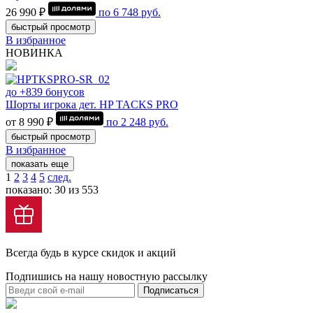
26 990 ₽
по
6 748
руб.
быстрый просмотр
В избранное
НОВИНКА
до +839 бонусов
Шорты игрока дет. HP TACKS PRO
от 8 990 ₽
по
2 248
руб.
быстрый просмотр
В избранное
показать еще
1
2
3
4
5
след.
показано: 30 из 553
Всегда будь в курсе скидок и акций
Подпишись на нашу новостную рассылку
Подписаться