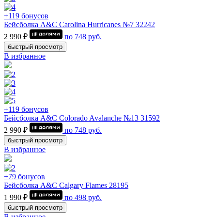
+119 бонусов
Бейсболка A&C Carolina Hurricanes №7 32242
2 990 ₽
по
748
руб.
быстрый просмотр
В избранное
+119 бонусов
Бейсболка A&C Colorado Avalanche №13 31592
2 990 ₽
по
748
руб.
быстрый просмотр
В избранное
+79 бонусов
Бейсболка A&C Calgary Flames 28195
1 990 ₽
по
498
руб.
быстрый просмотр
В избранное