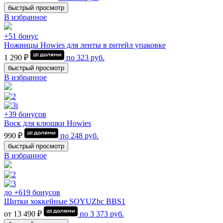
быстрый просмотр
В избранное
+51 бонус
Ножницы Howies для ленты в ритейл упаковке
1 290 ₽
по
323
руб.
быстрый просмотр
В избранное
+39 бонусов
Воск для клюшки Howies
990 ₽
по
248
руб.
быстрый просмотр
В избранное
до +619 бонусов
Щитки хоккейные SOYUZbc BBS1
от 13 490 ₽
по
3 373
руб.