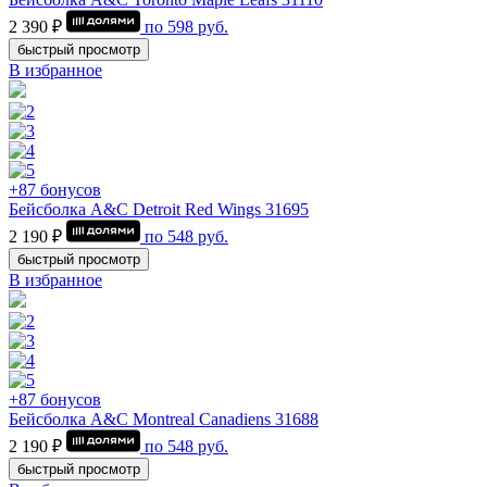
2 390 ₽
по
598
руб.
быстрый просмотр
В избранное
+87 бонусов
Бейсболка A&C Detroit Red Wings 31695
2 190 ₽
по
548
руб.
быстрый просмотр
В избранное
+87 бонусов
Бейсболка A&C Montrеal Canadiens 31688
2 190 ₽
по
548
руб.
быстрый просмотр