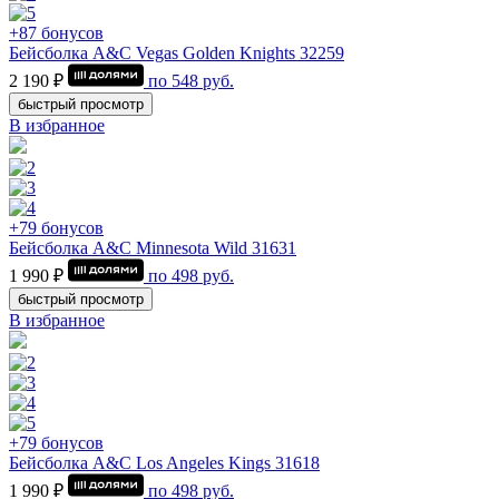
+87 бонусов
Бейсболка A&C Vegas Golden Knights 32259
2 190 ₽
по
548
руб.
быстрый просмотр
В избранное
+79 бонусов
Бейсболка A&C Minnesota Wild 31631
1 990 ₽
по
498
руб.
быстрый просмотр
В избранное
+79 бонусов
Бейсболка A&C Los Angeles Kings 31618
1 990 ₽
по
498
руб.