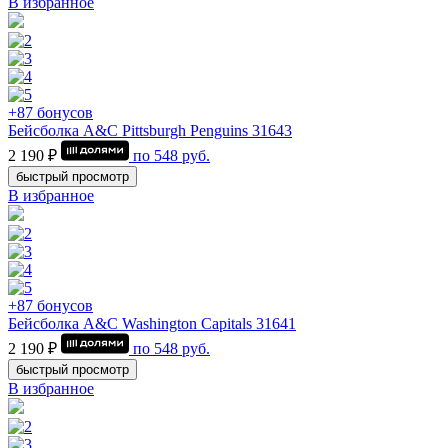
В избранное
+87 бонусов
Бейсболка A&C Pittsburgh Penguins 31643
2 190 ₽
по
548
руб.
быстрый просмотр
В избранное
+87 бонусов
Бейсболка A&C Washington Capitals 31641
2 190 ₽
по
548
руб.
быстрый просмотр
В избранное