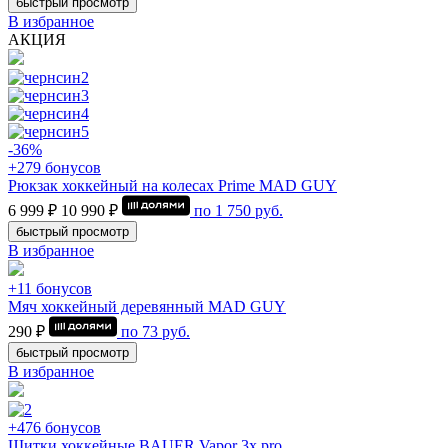
быстрый просмотр
В избранное
АКЦИЯ
-36%
+279 бонусов
Рюкзак хоккейный на колесах Prime MAD GUY
6 999 ₽
10 990 ₽
по
1 750
руб.
быстрый просмотр
В избранное
+11 бонусов
Мяч хоккейный деревянный MAD GUY
290 ₽
по
73
руб.
быстрый просмотр
В избранное
+476 бонусов
Щитки хоккейные BAUER Vapor 3x pro