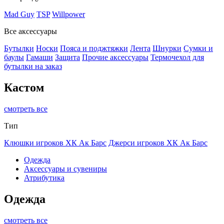
Mad Guy
TSP
Willpower
Все аксессуары
Бутылки
Носки
Пояса и поджтяжки
Лента
Шнурки
Сумки и
баулы
Гамаши
Защита
Прочие аксессуары
Термочехол для
бутылки на заказ
Кастом
смотреть все
Тип
Клюшки игроков ХК Ак Барс
Джерси игроков ХК Ак Барс
Одежда
Аксессуары и сувениры
Атрибутика
Одежда
смотреть все