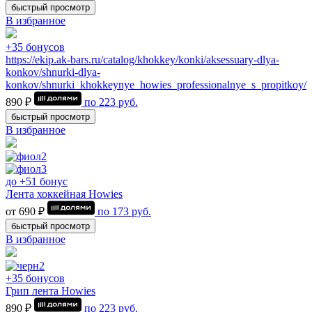
быстрый просмотр
В избранное
+35 бонусов
https://ekip.ak-bars.ru/catalog/khokkey/konki/aksessuary-dlya-
konkov/shnurki-dlya-
konkov/shnurki_khokkeynye_howies_professionalnye_s_propitkoy/
890 ₽
по
223
руб.
быстрый просмотр
В избранное
до +51 бонус
Лента хоккейная Howies
от 690 ₽
по
173
руб.
быстрый просмотр
В избранное
+35 бонусов
Грип лента Howies
890 ₽
по
223
руб.