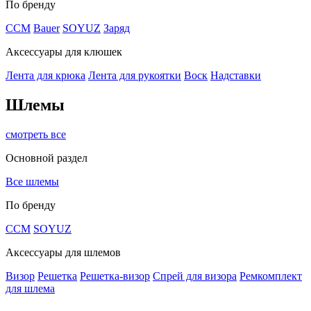
По бренду
CCM
Bauer
SOYUZ
Заряд
Аксессуары для клюшек
Лента для крюка
Лента для рукоятки
Воск
Надставки
Шлемы
смотреть все
Основной раздел
Все шлемы
По бренду
CCM
SOYUZ
Аксессуары для шлемов
Визор
Решетка
Решетка-визор
Спрей для визора
Ремкомплект
для шлема