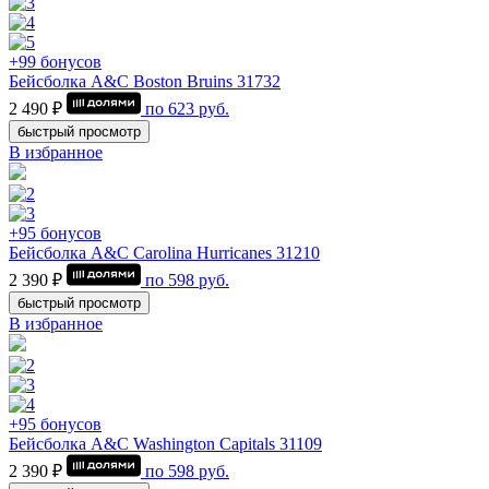
+99 бонусов
Бейсболка A&C Boston Bruins 31732
2 490 ₽
по
623
руб.
быстрый просмотр
В избранное
+95 бонусов
Бейсболка A&C Carolina Hurricanes 31210
2 390 ₽
по
598
руб.
быстрый просмотр
В избранное
+95 бонусов
Бейсболка A&C Washington Capitals 31109
2 390 ₽
по
598
руб.