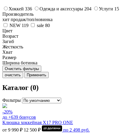
Хоккей
336
Одежда и аксессуары
204
Услуги
15
Производитель
хит продаж/топ/новинка
NEW
119
sale
80
Цвет
Возраст
Загиб
Жесткость
Хват
Размер
Ширина ботинка
Очистить фильтры
очистить
Применить
Каталог (0)
Фильтры
-20%
до +639 бонусов
Клюшка хоккейная Х17 PRO ONE
от 9 990 ₽
12 500 ₽
по
2 498
руб.