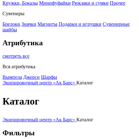
Кружки, Бокалы
Минифуфайки
Рюкзаки и сумки
Прочее
Сувениры
Брелоки
Значки
Магниты
Подарки и игрушки
Сувенирные
шайбы
Атрибутика
смотреть все
Вся атрибутика
Вымпела
Джерси
Шарфы
Экипировочный центр «Ак Барс»
Каталог
Каталог
Экипировочный центр «Ак Барс»
Каталог
Фильтры