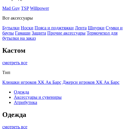
Mad Guy
TSP
Willpower
Все аксессуары
Бутылки
Носки
Пояса и поджтяжки
Лента
Шнурки
Сумки и
баулы
Гамаши
Защита
Прочие аксессуары
Термочехол для
бутылки на заказ
Кастом
смотреть все
Тип
Клюшки игроков ХК Ак Барс
Джерси игроков ХК Ак Барс
Одежда
Аксессуары и сувениры
Атрибутика
Одежда
смотреть все