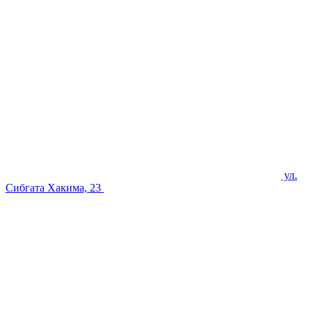
ул.
Сибгата Хакима, 23