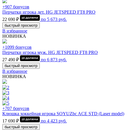
+907 бонусов
Перчатки игрока дет. HG JETSPEED FT8 PRO
22 690 ₽
по
5 673
руб.
быстрый просмотр
В избранное
НОВИНКА
+1099 бонусов
Перчатки игрока муж. HG JETSPEED FT8 PRO
27 490 ₽
по
6 873
руб.
быстрый просмотр
В избранное
НОВИНКА
+707 бонусов
Клюшка хоккейная игрока SOYUZbc ACE STD (Laser model)
17 690 ₽
по
4 423
руб.
быстрый просмотр