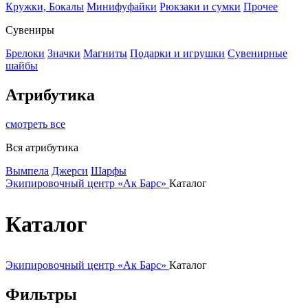
Кружки, Бокалы
Минифуфайки
Рюкзаки и сумки
Прочее
Сувениры
Брелоки
Значки
Магниты
Подарки и игрушки
Сувенирные
шайбы
Атрибутика
смотреть все
Вся атрибутика
Вымпела
Джерси
Шарфы
Экипировочный центр «Ак Барс»
Каталог
Каталог
Экипировочный центр «Ак Барс»
Каталог
Фильтры