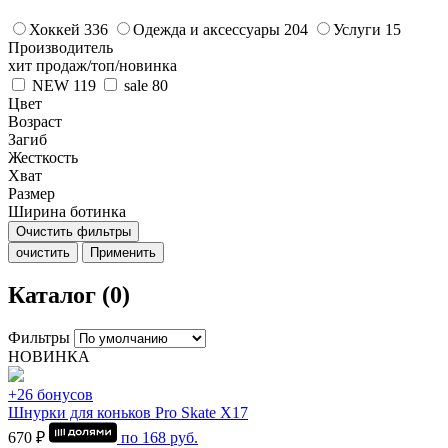
Хоккей
336
Одежда и аксессуары
204
Услуги
15
Производитель
хит продаж/топ/новинка
NEW
119
sale
80
Цвет
Возраст
Загиб
Жесткость
Хват
Размер
Ширина ботинка
Очистить фильтры
очистить
Применить
Каталог (0)
Фильтры
НОВИНКА
+26 бонусов
Шнурки для коньков Pro Skate Х17
670 ₽
по
168
руб.