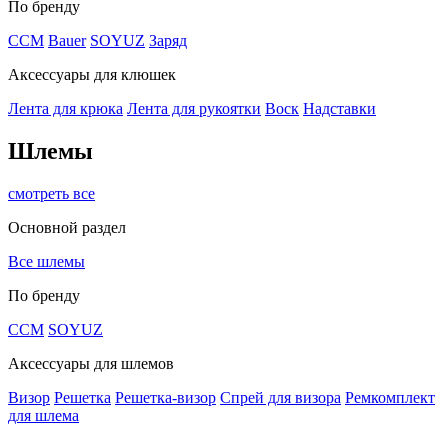
По бренду
CCM
Bauer
SOYUZ
Заряд
Аксессуары для клюшек
Лента для крюка
Лента для рукоятки
Воск
Надставки
Шлемы
смотреть все
Основной раздел
Все шлемы
По бренду
CCM
SOYUZ
Аксессуары для шлемов
Визор
Решетка
Решетка-визор
Спрей для визора
Ремкомплект
для шлема