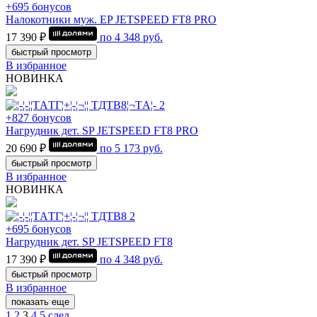
+695 бонусов
Налокотники муж. EP JETSPEED FT8 PRO
17 390 ₽
по
4 348
руб.
быстрый просмотр
В избранное
НОВИНКА
+827 бонусов
Нагрудник дет. SP JETSPEED FT8 PRO
20 690 ₽
по
5 173
руб.
быстрый просмотр
В избранное
НОВИНКА
+695 бонусов
Нагрудник дет. SP JETSPEED FT8
17 390 ₽
по
4 348
руб.
быстрый просмотр
В избранное
показать еще
1
2
3
4
5
след.