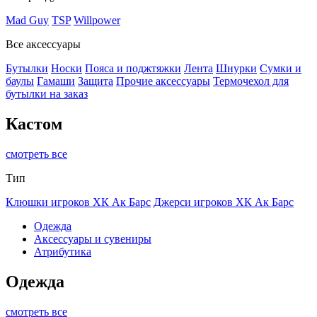
Mad Guy
TSP
Willpower
Все аксессуары
Бутылки
Носки
Пояса и поджтяжки
Лента
Шнурки
Сумки и
баулы
Гамаши
Защита
Прочие аксессуары
Термочехол для
бутылки на заказ
Кастом
смотреть все
Тип
Клюшки игроков ХК Ак Барс
Джерси игроков ХК Ак Барс
Одежда
Аксессуары и сувениры
Атрибутика
Одежда
смотреть все