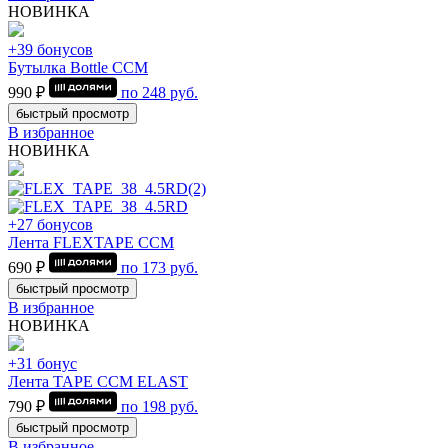
НОВИНКА
+39 бонусов
Бутылка Bottle CCM
990 ₽
по
248
руб.
быстрый просмотр
В избранное
НОВИНКА
+27 бонусов
Лента FLEXTAPE CCM
690 ₽
по
173
руб.
быстрый просмотр
В избранное
НОВИНКА
+31 бонус
Лента TAPE CCM ELAST
790 ₽
по
198
руб.
быстрый просмотр
В избранное