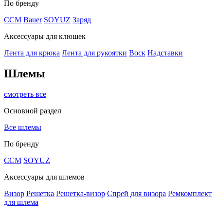
По бренду
CCM
Bauer
SOYUZ
Заряд
Аксессуары для клюшек
Лента для крюка
Лента для рукоятки
Воск
Надставки
Шлемы
смотреть все
Основной раздел
Все шлемы
По бренду
CCM
SOYUZ
Аксессуары для шлемов
Визор
Решетка
Решетка-визор
Спрей для визора
Ремкомплект
для шлема