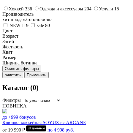
Хоккей
336
Одежда и аксессуары
204
Услуги
15
Производитель
хит продаж/топ/новинка
NEW
119
sale
80
Цвет
Возраст
Загиб
Жесткость
Хват
Размер
Ширина ботинка
Очистить фильтры
очистить
Применить
Каталог (0)
Фильтры
НОВИНКА
до +999 бонусов
Клюшка хоккейная SOYUZ вс ARCANE
от 19 990 ₽
по
4 998
руб.