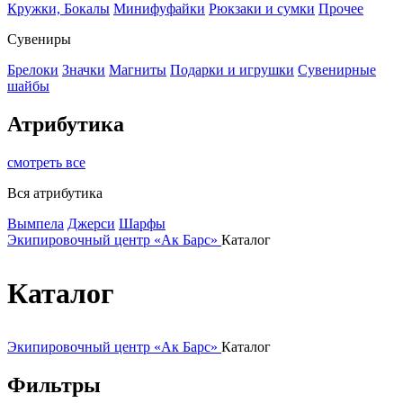
Кружки, Бокалы
Минифуфайки
Рюкзаки и сумки
Прочее
Сувениры
Брелоки
Значки
Магниты
Подарки и игрушки
Сувенирные
шайбы
Атрибутика
смотреть все
Вся атрибутика
Вымпела
Джерси
Шарфы
Экипировочный центр «Ак Барс»
Каталог
Каталог
Экипировочный центр «Ак Барс»
Каталог
Фильтры