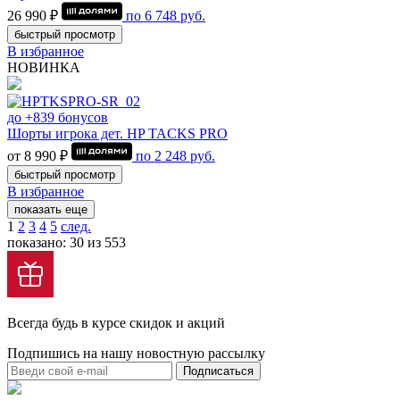
26 990 ₽
по
6 748
руб.
быстрый просмотр
В избранное
НОВИНКА
до +839 бонусов
Шорты игрока дет. HP TACKS PRO
от 8 990 ₽
по
2 248
руб.
быстрый просмотр
В избранное
показать еще
1
2
3
4
5
след.
показано: 30 из 553
Всегда будь в курсе скидок и акций
Подпишись на нашу новостную рассылку
Подписаться