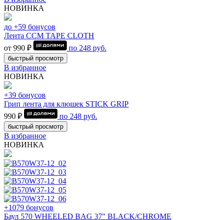
НОВИНКА
до +59 бонусов
Лента CCM TAPE CLOTH
от 990 ₽
по
248
руб.
быстрый просмотр
В избранное
НОВИНКА
+39 бонусов
Грип лента для клюшек STICK GRIP
990 ₽
по
248
руб.
быстрый просмотр
В избранное
НОВИНКА
+1079 бонусов
Баул 570 WHEELED BAG 37" BLACK/CHROME