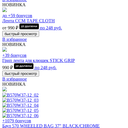
НОВИНКА
до +59 бонусов
Лента CCM TAPE CLOTH
от 990 ₽
по
248
руб.
быстрый просмотр
В избранное
НОВИНКА
+39 бонусов
Грип лента для клюшек STICK GRIP
990 ₽
по
248
руб.
быстрый просмотр
В избранное
НОВИНКА
+1079 бонусов
Баул 570 WHEELED BAG 37" BLACK/CHROME