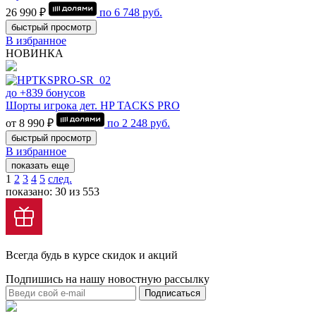
26 990 ₽
по
6 748
руб.
быстрый просмотр
В избранное
НОВИНКА
до +839 бонусов
Шорты игрока дет. HP TACKS PRO
от 8 990 ₽
по
2 248
руб.
быстрый просмотр
В избранное
показать еще
1
2
3
4
5
след.
показано: 30 из 553
Всегда будь в курсе скидок и акций
Подпишись на нашу новостную рассылку
Подписаться