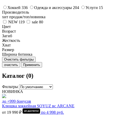
Хоккей
336
Одежда и аксессуары
204
Услуги
15
Производитель
хит продаж/топ/новинка
NEW
119
sale
80
Цвет
Возраст
Загиб
Жесткость
Хват
Размер
Ширина ботинка
Очистить фильтры
очистить
Применить
Каталог (0)
Фильтры
НОВИНКА
до +999 бонусов
Клюшка хоккейная SOYUZ вс ARCANE
от 19 990 ₽
по
4 998
руб.