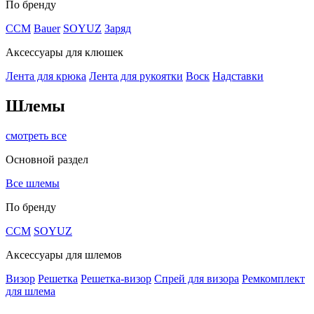
По бренду
CCM
Bauer
SOYUZ
Заряд
Аксессуары для клюшек
Лента для крюка
Лента для рукоятки
Воск
Надставки
Шлемы
смотреть все
Основной раздел
Все шлемы
По бренду
CCM
SOYUZ
Аксессуары для шлемов
Визор
Решетка
Решетка-визор
Спрей для визора
Ремкомплект
для шлема