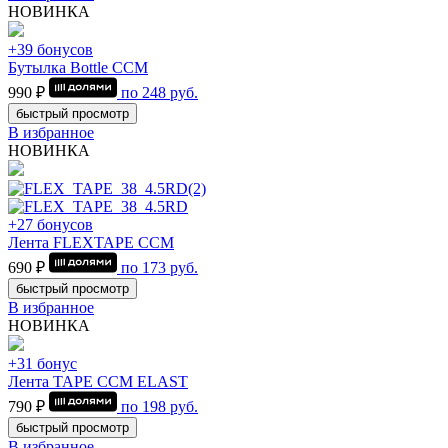
НОВИНКА
+39 бонусов
Бутылка Bottle CCM
990 ₽
по
248
руб.
быстрый просмотр
В избранное
НОВИНКА
+27 бонусов
Лента FLEXTAPE CCM
690 ₽
по
173
руб.
быстрый просмотр
В избранное
НОВИНКА
+31 бонус
Лента TAPE CCM ELAST
790 ₽
по
198
руб.
быстрый просмотр
В избранное