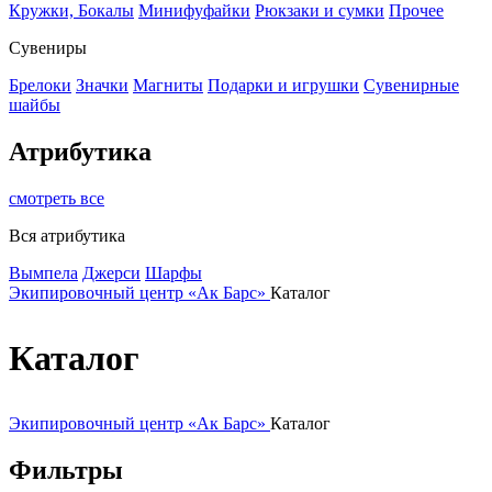
Кружки, Бокалы
Минифуфайки
Рюкзаки и сумки
Прочее
Сувениры
Брелоки
Значки
Магниты
Подарки и игрушки
Сувенирные
шайбы
Атрибутика
смотреть все
Вся атрибутика
Вымпела
Джерси
Шарфы
Экипировочный центр «Ак Барс»
Каталог
Каталог
Экипировочный центр «Ак Барс»
Каталог
Фильтры