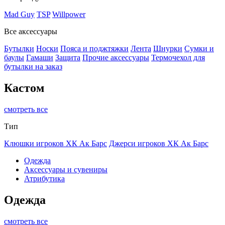
Mad Guy
TSP
Willpower
Все аксессуары
Бутылки
Носки
Пояса и поджтяжки
Лента
Шнурки
Сумки и
баулы
Гамаши
Защита
Прочие аксессуары
Термочехол для
бутылки на заказ
Кастом
смотреть все
Тип
Клюшки игроков ХК Ак Барс
Джерси игроков ХК Ак Барс
Одежда
Аксессуары и сувениры
Атрибутика
Одежда
смотреть все