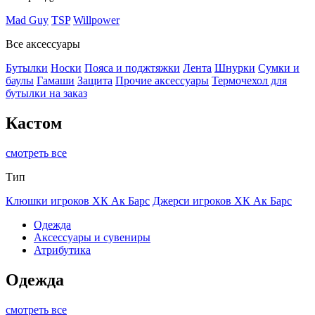
Mad Guy
TSP
Willpower
Все аксессуары
Бутылки
Носки
Пояса и поджтяжки
Лента
Шнурки
Сумки и
баулы
Гамаши
Защита
Прочие аксессуары
Термочехол для
бутылки на заказ
Кастом
смотреть все
Тип
Клюшки игроков ХК Ак Барс
Джерси игроков ХК Ак Барс
Одежда
Аксессуары и сувениры
Атрибутика
Одежда
смотреть все