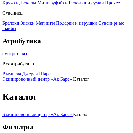
Кружки, Бокалы
Минифуфайки
Рюкзаки и сумки
Прочее
Сувениры
Брелоки
Значки
Магниты
Подарки и игрушки
Сувенирные
шайбы
Атрибутика
смотреть все
Вся атрибутика
Вымпела
Джерси
Шарфы
Экипировочный центр «Ак Барс»
Каталог
Каталог
Экипировочный центр «Ак Барс»
Каталог
Фильтры