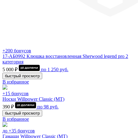
+200 бонусов
17-АБ0992 Клюшка восстановленная Sherwood legend pro 2
категория
5 000 ₽
по
1 250
руб.
быстрый просмотр
В избранное
+15 бонусов
Носки Willpower Classic (МТ)
390 ₽
по
98
руб.
быстрый просмотр
В избранное
до +35 бонусов
Гамаши Willpower Classic (МТ)