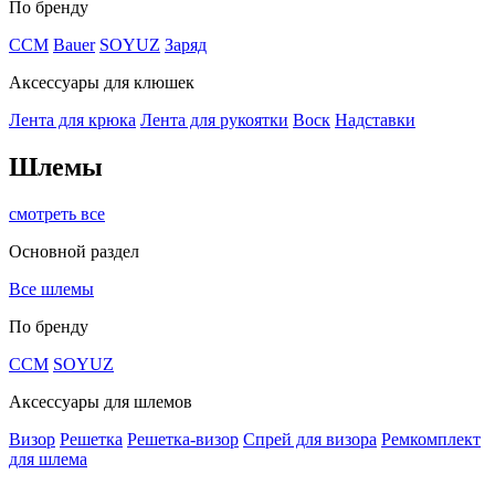
По бренду
CCM
Bauer
SOYUZ
Заряд
Аксессуары для клюшек
Лента для крюка
Лента для рукоятки
Воск
Надставки
Шлемы
смотреть все
Основной раздел
Все шлемы
По бренду
CCM
SOYUZ
Аксессуары для шлемов
Визор
Решетка
Решетка-визор
Спрей для визора
Ремкомплект
для шлема