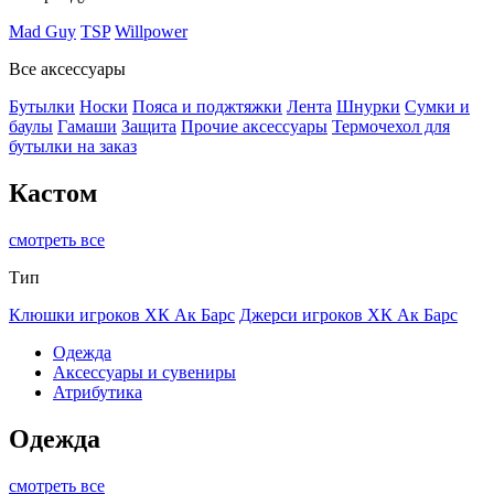
Mad Guy
TSP
Willpower
Все аксессуары
Бутылки
Носки
Пояса и поджтяжки
Лента
Шнурки
Сумки и
баулы
Гамаши
Защита
Прочие аксессуары
Термочехол для
бутылки на заказ
Кастом
смотреть все
Тип
Клюшки игроков ХК Ак Барс
Джерси игроков ХК Ак Барс
Одежда
Аксессуары и сувениры
Атрибутика
Одежда
смотреть все