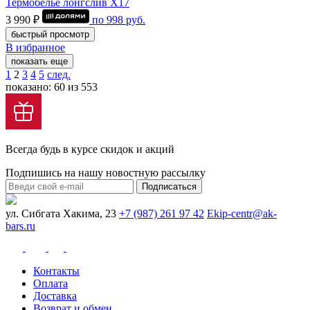
Термобелье лонгслив Х17
3 990 ₽
по
998
руб.
быстрый просмотр
В избранное
показать еще
1
2
3
4
5
след.
показано: 60 из 553
Всегда будь в курсе скидок и акций
Подпишись на нашу новостную рассылку
Подписаться
ул. Сибгата Хакима, 23
+7 (987) 261 97 42
Ekip-centr@ak-
bars.ru
Контакты
Оплата
Доставка
Возврат и обмен