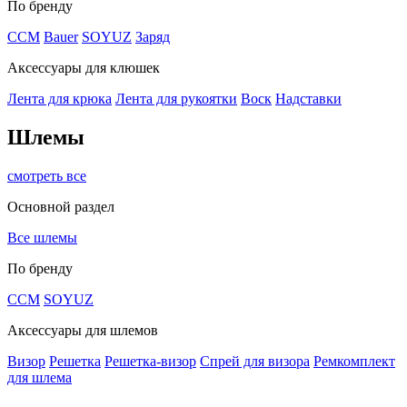
По бренду
CCM
Bauer
SOYUZ
Заряд
Аксессуары для клюшек
Лента для крюка
Лента для рукоятки
Воск
Надставки
Шлемы
смотреть все
Основной раздел
Все шлемы
По бренду
CCM
SOYUZ
Аксессуары для шлемов
Визор
Решетка
Решетка-визор
Спрей для визора
Ремкомплект
для шлема