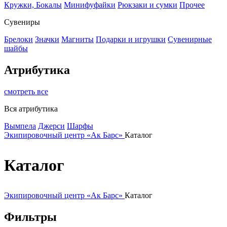
Кружки, Бокалы
Минифуфайки
Рюкзаки и сумки
Прочее
Сувениры
Брелоки
Значки
Магниты
Подарки и игрушки
Сувенирные
шайбы
Атрибутика
смотреть все
Вся атрибутика
Вымпела
Джерси
Шарфы
Экипировочный центр «Ак Барс»
Каталог
Каталог
Экипировочный центр «Ак Барс»
Каталог
Фильтры