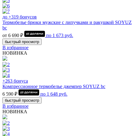
до +319 бонусов
Термобелье брюки мужские с липучками и ракушкой SOYUZ
bc
от 6 690 ₽
по
1 673
руб.
быстрый просмотр
В избранное
НОВИНКА
+263 бонуса
Компрессионное термобелье джемпер SOYUZ bc
6 590 ₽
по
1 648
руб.
быстрый просмотр
В избранное
НОВИНКА