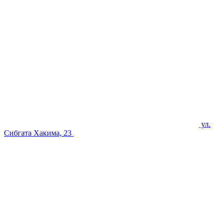
ул.
Сибгата Хакима, 23