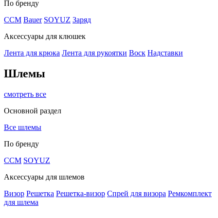
По бренду
CCM
Bauer
SOYUZ
Заряд
Аксессуары для клюшек
Лента для крюка
Лента для рукоятки
Воск
Надставки
Шлемы
смотреть все
Основной раздел
Все шлемы
По бренду
CCM
SOYUZ
Аксессуары для шлемов
Визор
Решетка
Решетка-визор
Спрей для визора
Ремкомплект
для шлема