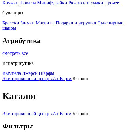
Кружки, Бокалы
Минифуфайки
Рюкзаки и сумки
Прочее
Сувениры
Брелоки
Значки
Магниты
Подарки и игрушки
Сувенирные
шайбы
Атрибутика
смотреть все
Вся атрибутика
Вымпела
Джерси
Шарфы
Экипировочный центр «Ак Барс»
Каталог
Каталог
Экипировочный центр «Ак Барс»
Каталог
Фильтры