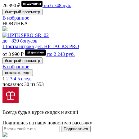
26 990 ₽
по
6 748
руб.
быстрый просмотр
В избранное
НОВИНКА
до +839 бонусов
Шорты игрока дет. HP TACKS PRO
от 8 990 ₽
по
2 248
руб.
быстрый просмотр
В избранное
показать еще
1
2
3
4
5
след.
показано: 30 из 553
Всегда будь в курсе скидок и акций
Подпишись на нашу новостную рассылку
Подписаться