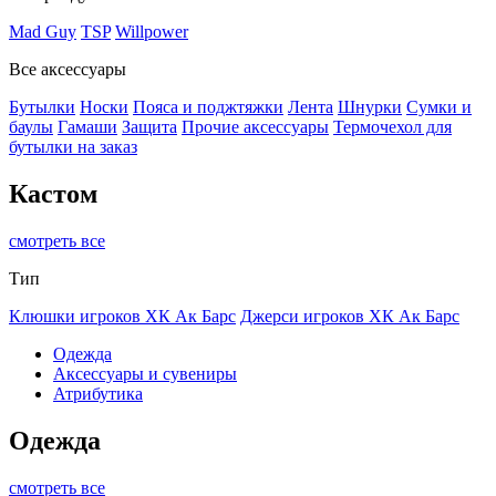
Mad Guy
TSP
Willpower
Все аксессуары
Бутылки
Носки
Пояса и поджтяжки
Лента
Шнурки
Сумки и
баулы
Гамаши
Защита
Прочие аксессуары
Термочехол для
бутылки на заказ
Кастом
смотреть все
Тип
Клюшки игроков ХК Ак Барс
Джерси игроков ХК Ак Барс
Одежда
Аксессуары и сувениры
Атрибутика
Одежда
смотреть все