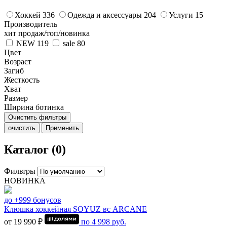
Хоккей
336
Одежда и аксессуары
204
Услуги
15
Производитель
хит продаж/топ/новинка
NEW
119
sale
80
Цвет
Возраст
Загиб
Жесткость
Хват
Размер
Ширина ботинка
Очистить фильтры
очистить
Применить
Каталог (0)
Фильтры
НОВИНКА
до +999 бонусов
Клюшка хоккейная SOYUZ вс ARCANE
от 19 990 ₽
по
4 998
руб.