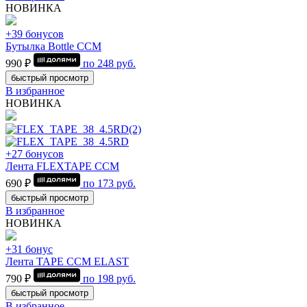
НОВИНКА
+39 бонусов
Бутылка Bottle CCM
990 ₽
по
248
руб.
быстрый просмотр
В избранное
НОВИНКА
+27 бонусов
Лента FLEXTAPE CCM
690 ₽
по
173
руб.
быстрый просмотр
В избранное
НОВИНКА
+31 бонус
Лента TAPE CCM ELAST
790 ₽
по
198
руб.
быстрый просмотр
В избранное