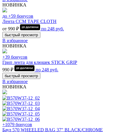
НОВИНКА
до +59 бонусов
Лента CCM TAPE CLOTH
от 990 ₽
по
248
руб.
быстрый просмотр
В избранное
НОВИНКА
+39 бонусов
Грип лента для клюшек STICK GRIP
990 ₽
по
248
руб.
быстрый просмотр
В избранное
НОВИНКА
+1079 бонусов
Баул 570 WHEELED BAG 37" BLACK/CHROME