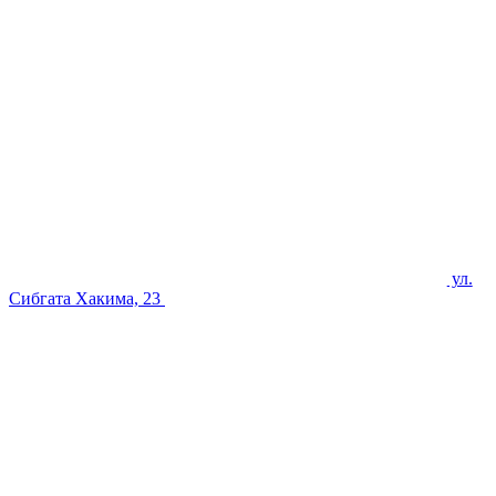
ул.
Сибгата Хакима, 23