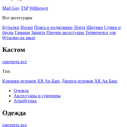
Mad Guy
TSP
Willpower
Все аксессуары
Бутылки
Носки
Пояса и поджтяжки
Лента
Шнурки
Сумки и
баулы
Гамаши
Защита
Прочие аксессуары
Термочехол для
бутылки на заказ
Кастом
смотреть все
Тип
Клюшки игроков ХК Ак Барс
Джерси игроков ХК Ак Барс
Одежда
Аксессуары и сувениры
Атрибутика
Одежда
смотреть все