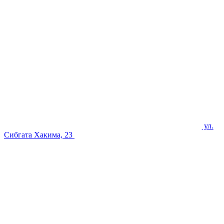
ул.
Сибгата Хакима, 23