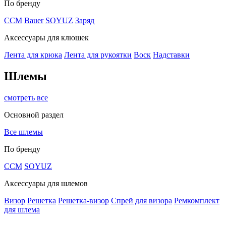
По бренду
CCM
Bauer
SOYUZ
Заряд
Аксессуары для клюшек
Лента для крюка
Лента для рукоятки
Воск
Надставки
Шлемы
смотреть все
Основной раздел
Все шлемы
По бренду
CCM
SOYUZ
Аксессуары для шлемов
Визор
Решетка
Решетка-визор
Спрей для визора
Ремкомплект
для шлема