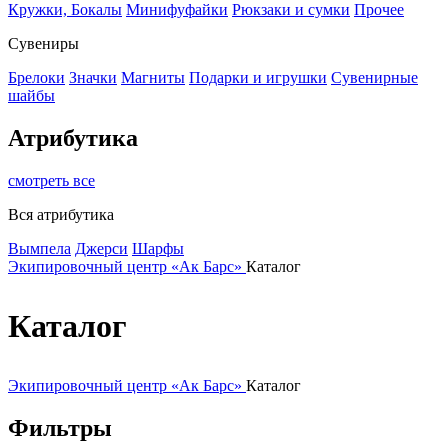
Кружки, Бокалы
Минифуфайки
Рюкзаки и сумки
Прочее
Сувениры
Брелоки
Значки
Магниты
Подарки и игрушки
Сувенирные
шайбы
Атрибутика
смотреть все
Вся атрибутика
Вымпела
Джерси
Шарфы
Экипировочный центр «Ак Барс»
Каталог
Каталог
Экипировочный центр «Ак Барс»
Каталог
Фильтры