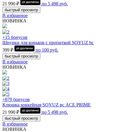
21 990 ₽
по
5 498
руб.
быстрый просмотр
В избранное
НОВИНКА
+15 бонусов
Шнурки для коньков с пропиткой SOYUZ bc
399 ₽
по
100
руб.
быстрый просмотр
В избранное
НОВИНКА
+879 бонусов
Клюшка хоккейная SOYUZ вс ACE PRIME
21 990 ₽
по
5 498
руб.
быстрый просмотр
В избранное
НОВИНКА