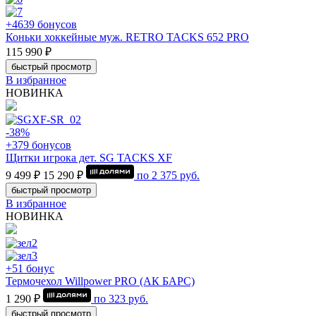
+4639 бонусов
Коньки хоккейные муж. RETRO TACKS 652 PRO
115 990 ₽
быстрый просмотр
В избранное
НОВИНКА
-38%
+379 бонусов
Щитки игрока дет. SG TACKS XF
9 499 ₽
15 290 ₽
по
2 375
руб.
быстрый просмотр
В избранное
НОВИНКА
+51 бонус
Термочехол Willpower PRO (АК БАРС)
1 290 ₽
по
323
руб.
быстрый просмотр