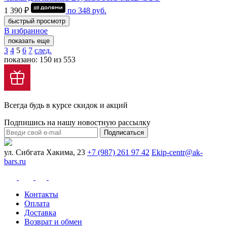
1 390 ₽
по
348
руб.
быстрый просмотр
В избранное
показать еще
3
4
5
6
7
след.
показано: 150 из 553
Всегда будь в курсе скидок и акций
Подпишись на нашу новостную рассылку
Подписаться
ул. Сибгата Хакима, 23
+7 (987) 261 97 42
Ekip-centr@ak-
bars.ru
Контакты
Оплата
Доставка
Возврат и обмен