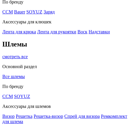
По бренду
CCM
Bauer
SOYUZ
Заряд
Аксессуары для клюшек
Лента для крюка
Лента для рукоятки
Воск
Надставки
Шлемы
смотреть все
Основной раздел
Все шлемы
По бренду
CCM
SOYUZ
Аксессуары для шлемов
Визор
Решетка
Решетка-визор
Спрей для визора
Ремкомплект
для шлема