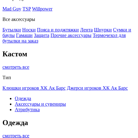
Mad Guy
TSP
Willpower
Все аксессуары
Бутылки
Носки
Пояса и поджтяжки
Лента
Шнурки
Сумки и
баулы
Гамаши
Защита
Прочие аксессуары
Термочехол для
бутылки на заказ
Кастом
смотреть все
Тип
Клюшки игроков ХК Ак Барс
Джерси игроков ХК Ак Барс
Одежда
Аксессуары и сувениры
Атрибутика
Одежда
смотреть все