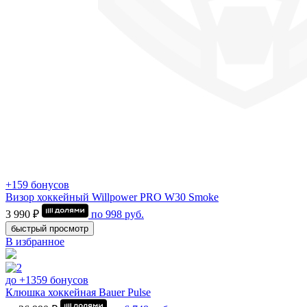
+159 бонусов
Визор хоккейный Willpower PRO W30 Smoke
3 990 ₽
по
998
руб.
быстрый просмотр
В избранное
до +1359 бонусов
Клюшка хоккейная Bauer Pulse