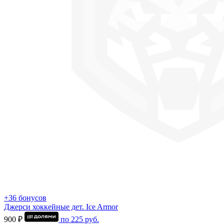
+36 бонусов
Джерси хоккейные дет. Ice Armor
900 ₽
по
225
руб.