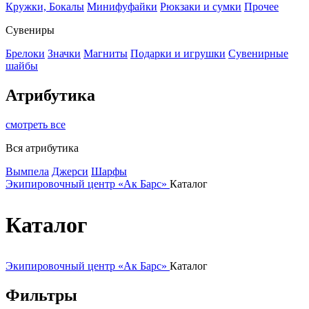
Кружки, Бокалы
Минифуфайки
Рюкзаки и сумки
Прочее
Сувениры
Брелоки
Значки
Магниты
Подарки и игрушки
Сувенирные
шайбы
Атрибутика
смотреть все
Вся атрибутика
Вымпела
Джерси
Шарфы
Экипировочный центр «Ак Барс»
Каталог
Каталог
Экипировочный центр «Ак Барс»
Каталог
Фильтры