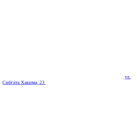
ул.
Сибгата Хакима, 23