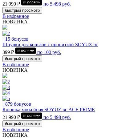
21 990 ₽
по
5 498
руб.
быстрый просмотр
В избранное
НОВИНКА
+15 бонусов
Шнурки для коньков с пропиткой SOYUZ bc
399 ₽
по
100
руб.
быстрый просмотр
В избранное
НОВИНКА
+879 бонусов
Клюшка хоккейная SOYUZ вс ACE PRIME
21 990 ₽
по
5 498
руб.
быстрый просмотр
В избранное
НОВИНКА