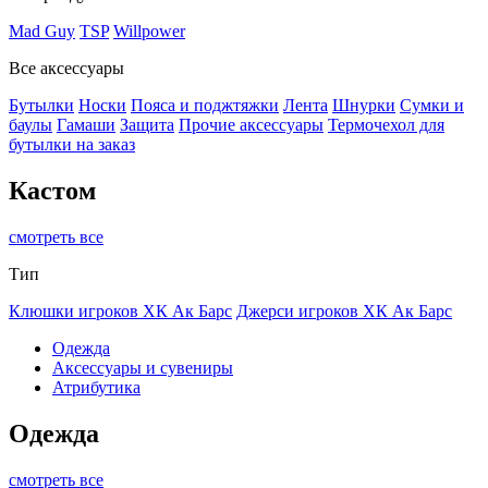
Mad Guy
TSP
Willpower
Все аксессуары
Бутылки
Носки
Пояса и поджтяжки
Лента
Шнурки
Сумки и
баулы
Гамаши
Защита
Прочие аксессуары
Термочехол для
бутылки на заказ
Кастом
смотреть все
Тип
Клюшки игроков ХК Ак Барс
Джерси игроков ХК Ак Барс
Одежда
Аксессуары и сувениры
Атрибутика
Одежда
смотреть все