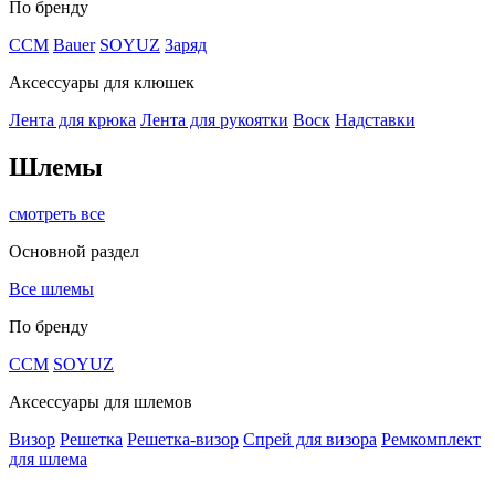
По бренду
CCM
Bauer
SOYUZ
Заряд
Аксессуары для клюшек
Лента для крюка
Лента для рукоятки
Воск
Надставки
Шлемы
смотреть все
Основной раздел
Все шлемы
По бренду
CCM
SOYUZ
Аксессуары для шлемов
Визор
Решетка
Решетка-визор
Спрей для визора
Ремкомплект
для шлема