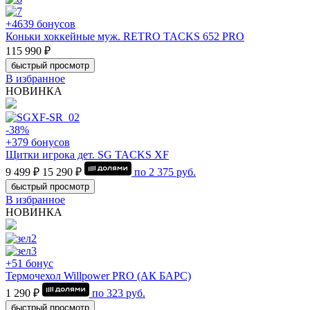
+4639 бонусов
Коньки хоккейные муж. RETRO TACKS 652 PRO
115 990 ₽
быстрый просмотр
В избранное
НОВИНКА
-38%
+379 бонусов
Щитки игрока дет. SG TACKS XF
9 499 ₽
15 290 ₽
по
2 375
руб.
быстрый просмотр
В избранное
НОВИНКА
+51 бонус
Термочехол Willpower PRO (АК БАРС)
1 290 ₽
по
323
руб.
быстрый просмотр