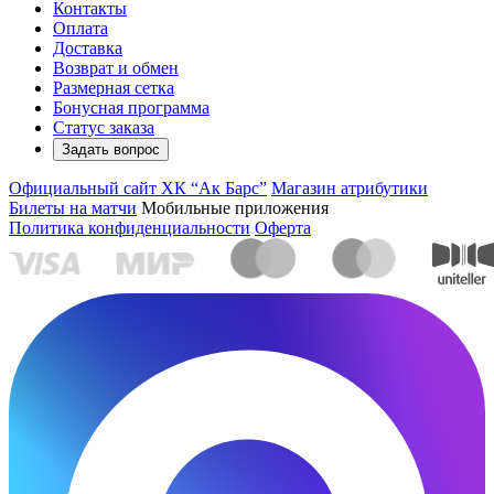
Контакты
Оплата
Доставка
Возврат и обмен
Размерная сетка
Бонусная программа
Статус заказа
Задать вопрос
Официальный сайт ХК “Ак Барс”
Магазин атрибутики
Билеты на матчи
Мобильные приложения
Политика конфиденциальности
Оферта