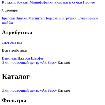
Кружки, Бокалы
Минифуфайки
Рюкзаки и сумки
Прочее
Сувениры
Брелоки
Значки
Магниты
Подарки и игрушки
Сувенирные
шайбы
Атрибутика
смотреть все
Вся атрибутика
Вымпела
Джерси
Шарфы
Экипировочный центр «Ак Барс»
Каталог
Каталог
Экипировочный центр «Ак Барс»
Каталог
Фильтры