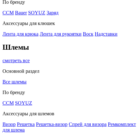
По бренду
CCM
Bauer
SOYUZ
Заряд
Аксессуары для клюшек
Лента для крюка
Лента для рукоятки
Воск
Надставки
Шлемы
смотреть все
Основной раздел
Все шлемы
По бренду
CCM
SOYUZ
Аксессуары для шлемов
Визор
Решетка
Решетка-визор
Спрей для визора
Ремкомплект
для шлема