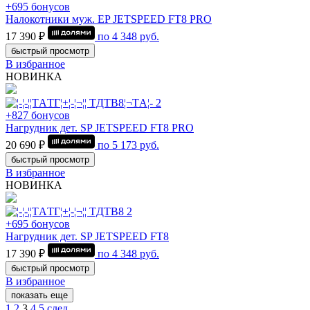
+695 бонусов
Налокотники муж. EP JETSPEED FT8 PRO
17 390 ₽
по
4 348
руб.
быстрый просмотр
В избранное
НОВИНКА
+827 бонусов
Нагрудник дет. SP JETSPEED FT8 PRO
20 690 ₽
по
5 173
руб.
быстрый просмотр
В избранное
НОВИНКА
+695 бонусов
Нагрудник дет. SP JETSPEED FT8
17 390 ₽
по
4 348
руб.
быстрый просмотр
В избранное
показать еще
1
2
3
4
5
след.