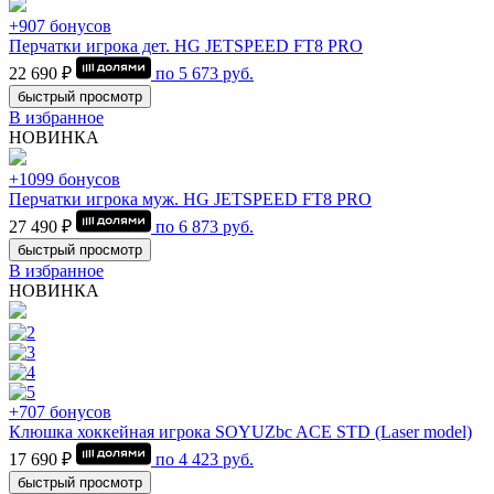
+907 бонусов
Перчатки игрока дет. HG JETSPEED FT8 PRO
22 690 ₽
по
5 673
руб.
быстрый просмотр
В избранное
НОВИНКА
+1099 бонусов
Перчатки игрока муж. HG JETSPEED FT8 PRO
27 490 ₽
по
6 873
руб.
быстрый просмотр
В избранное
НОВИНКА
+707 бонусов
Клюшка хоккейная игрока SOYUZbc ACE STD (Laser model)
17 690 ₽
по
4 423
руб.
быстрый просмотр