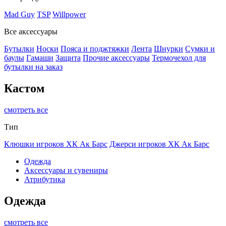
Mad Guy
TSP
Willpower
Все аксессуары
Бутылки
Носки
Пояса и поджтяжки
Лента
Шнурки
Сумки и
баулы
Гамаши
Защита
Прочие аксессуары
Термочехол для
бутылки на заказ
Кастом
смотреть все
Тип
Клюшки игроков ХК Ак Барс
Джерси игроков ХК Ак Барс
Одежда
Аксессуары и сувениры
Атрибутика
Одежда
смотреть все