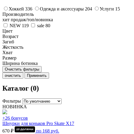
Хоккей
336
Одежда и аксессуары
204
Услуги
15
Производитель
хит продаж/топ/новинка
NEW
119
sale
80
Цвет
Возраст
Загиб
Жесткость
Хват
Размер
Ширина ботинка
Очистить фильтры
очистить
Применить
Каталог (0)
Фильтры
НОВИНКА
+26 бонусов
Шнурки для коньков Pro Skate Х17
670 ₽
по
168
руб.