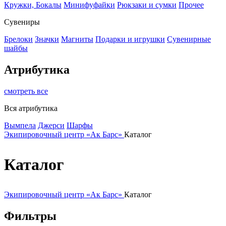
Кружки, Бокалы
Минифуфайки
Рюкзаки и сумки
Прочее
Сувениры
Брелоки
Значки
Магниты
Подарки и игрушки
Сувенирные
шайбы
Атрибутика
смотреть все
Вся атрибутика
Вымпела
Джерси
Шарфы
Экипировочный центр «Ак Барс»
Каталог
Каталог
Экипировочный центр «Ак Барс»
Каталог
Фильтры