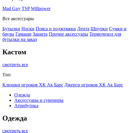
Mad Guy
TSP
Willpower
Все аксессуары
Бутылки
Носки
Пояса и поджтяжки
Лента
Шнурки
Сумки и
баулы
Гамаши
Защита
Прочие аксессуары
Термочехол для
бутылки на заказ
Кастом
смотреть все
Тип
Клюшки игроков ХК Ак Барс
Джерси игроков ХК Ак Барс
Одежда
Аксессуары и сувениры
Атрибутика
Одежда
смотреть все