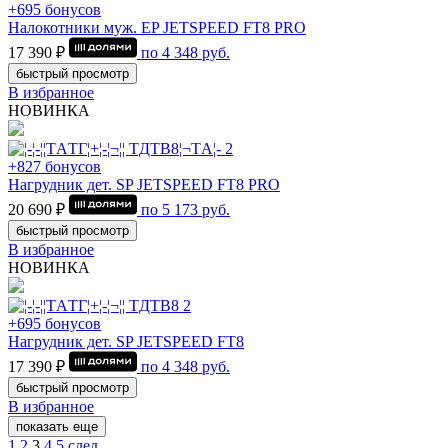
+695 бонусов
Налокотники муж. EP JETSPEED FT8 PRO
17 390 ₽
по
4 348
руб.
быстрый просмотр
В избранное
НОВИНКА
+827 бонусов
Нагрудник дет. SP JETSPEED FT8 PRO
20 690 ₽
по
5 173
руб.
быстрый просмотр
В избранное
НОВИНКА
+695 бонусов
Нагрудник дет. SP JETSPEED FT8
17 390 ₽
по
4 348
руб.
быстрый просмотр
В избранное
показать еще
1
2
3
4
5
след.