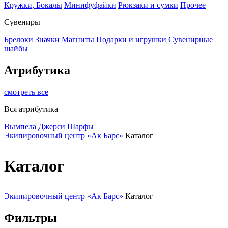
Кружки, Бокалы
Минифуфайки
Рюкзаки и сумки
Прочее
Сувениры
Брелоки
Значки
Магниты
Подарки и игрушки
Сувенирные
шайбы
Атрибутика
смотреть все
Вся атрибутика
Вымпела
Джерси
Шарфы
Экипировочный центр «Ак Барс»
Каталог
Каталог
Экипировочный центр «Ак Барс»
Каталог
Фильтры