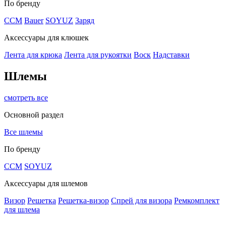
По бренду
CCM
Bauer
SOYUZ
Заряд
Аксессуары для клюшек
Лента для крюка
Лента для рукоятки
Воск
Надставки
Шлемы
смотреть все
Основной раздел
Все шлемы
По бренду
CCM
SOYUZ
Аксессуары для шлемов
Визор
Решетка
Решетка-визор
Спрей для визора
Ремкомплект
для шлема