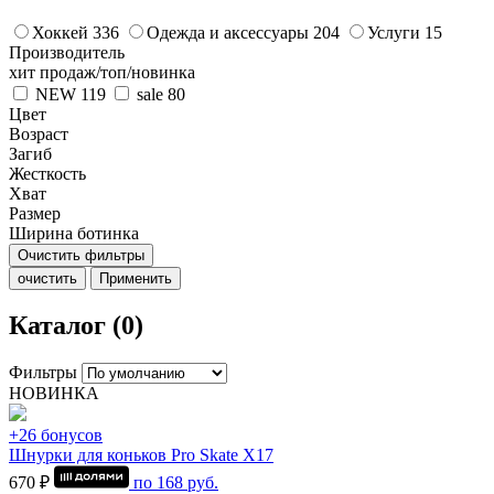
Хоккей
336
Одежда и аксессуары
204
Услуги
15
Производитель
хит продаж/топ/новинка
NEW
119
sale
80
Цвет
Возраст
Загиб
Жесткость
Хват
Размер
Ширина ботинка
Очистить фильтры
очистить
Применить
Каталог (0)
Фильтры
НОВИНКА
+26 бонусов
Шнурки для коньков Pro Skate Х17
670 ₽
по
168
руб.