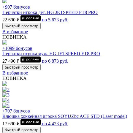
+907 бонусов
Перчатки игрока дет. HG JETSPEED FT8 PRO
22 690 ₽
по
5 673
руб.
быстрый просмотр
В избранное
НОВИНКА
+1099 бонусов
Перчатки игрока муж. HG JETSPEED FT8 PRO
27 490 ₽
по
6 873
руб.
быстрый просмотр
В избранное
НОВИНКА
+707 бонусов
Клюшка хоккейная игрока SOYUZbc ACE STD (Laser model)
17 690 ₽
по
4 423
руб.
быстрый просмотр