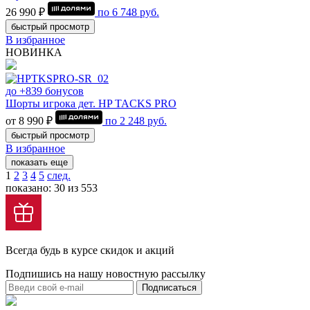
26 990 ₽
по
6 748
руб.
быстрый просмотр
В избранное
НОВИНКА
до +839 бонусов
Шорты игрока дет. HP TACKS PRO
от 8 990 ₽
по
2 248
руб.
быстрый просмотр
В избранное
показать еще
1
2
3
4
5
след.
показано: 30 из 553
Всегда будь в курсе скидок и акций
Подпишись на нашу новостную рассылку
Подписаться