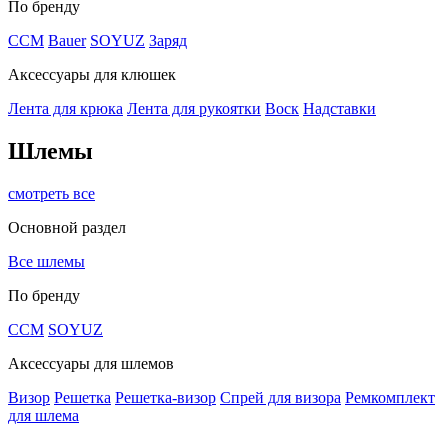
По бренду
CCM
Bauer
SOYUZ
Заряд
Аксессуары для клюшек
Лента для крюка
Лента для рукоятки
Воск
Надставки
Шлемы
смотреть все
Основной раздел
Все шлемы
По бренду
CCM
SOYUZ
Аксессуары для шлемов
Визор
Решетка
Решетка-визор
Спрей для визора
Ремкомплект
для шлема