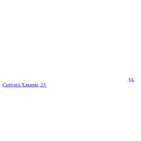
ул.
Сибгата Хакима, 23