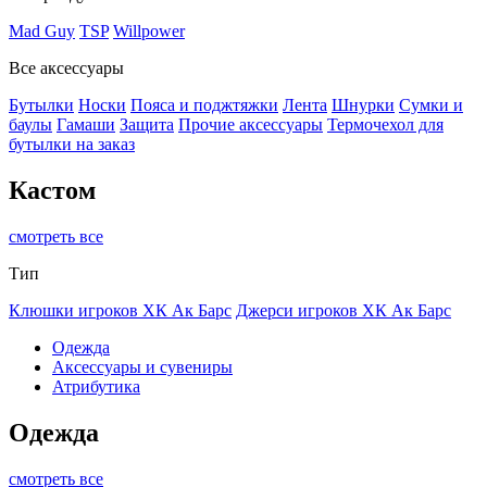
Mad Guy
TSP
Willpower
Все аксессуары
Бутылки
Носки
Пояса и поджтяжки
Лента
Шнурки
Сумки и
баулы
Гамаши
Защита
Прочие аксессуары
Термочехол для
бутылки на заказ
Кастом
смотреть все
Тип
Клюшки игроков ХК Ак Барс
Джерси игроков ХК Ак Барс
Одежда
Аксессуары и сувениры
Атрибутика
Одежда
смотреть все