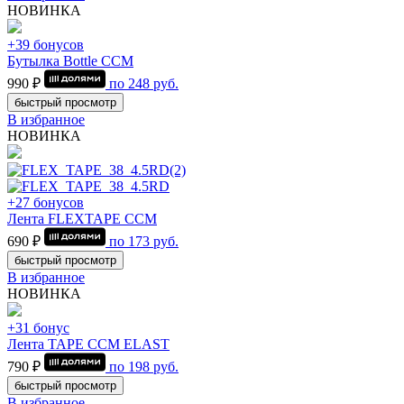
НОВИНКА
+39 бонусов
Бутылка Bottle CCM
990 ₽
по
248
руб.
быстрый просмотр
В избранное
НОВИНКА
+27 бонусов
Лента FLEXTAPE CCM
690 ₽
по
173
руб.
быстрый просмотр
В избранное
НОВИНКА
+31 бонус
Лента TAPE CCM ELAST
790 ₽
по
198
руб.
быстрый просмотр
В избранное