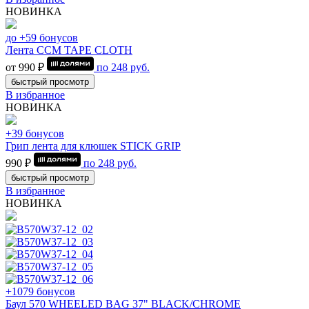
НОВИНКА
до +59 бонусов
Лента CCM TAPE CLOTH
от 990 ₽
по
248
руб.
быстрый просмотр
В избранное
НОВИНКА
+39 бонусов
Грип лента для клюшек STICK GRIP
990 ₽
по
248
руб.
быстрый просмотр
В избранное
НОВИНКА
+1079 бонусов
Баул 570 WHEELED BAG 37" BLACK/CHROME