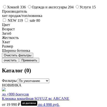
Хоккей
336
Одежда и аксессуары
204
Услуги
15
Производитель
хит продаж/топ/новинка
NEW
119
sale
80
Цвет
Возраст
Загиб
Жесткость
Хват
Размер
Ширина ботинка
Очистить фильтры
очистить
Применить
Каталог (0)
Фильтры
НОВИНКА
до +999 бонусов
Клюшка хоккейная SOYUZ вс ARCANE
от 19 990 ₽
по
4 998
руб.