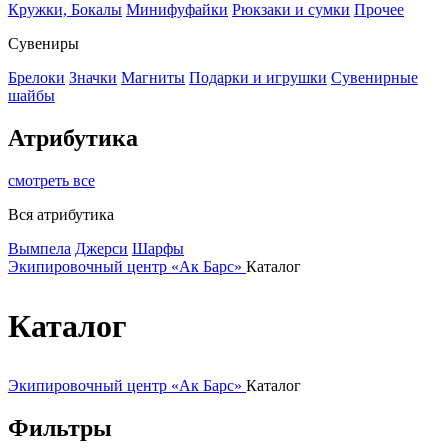
Кружки, Бокалы
Минифуфайки
Рюкзаки и сумки
Прочее
Сувениры
Брелоки
Значки
Магниты
Подарки и игрушки
Сувенирные
шайбы
Атрибутика
смотреть все
Вся атрибутика
Вымпела
Джерси
Шарфы
Экипировочный центр «Ак Барс»
Каталог
Каталог
Экипировочный центр «Ак Барс»
Каталог
Фильтры