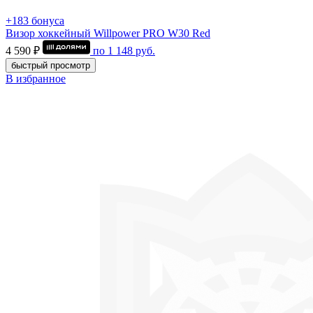
+183 бонуса
Визор хоккейный Willpower PRO W30 Red
4 590 ₽
по
1 148
руб.
быстрый просмотр
В избранное