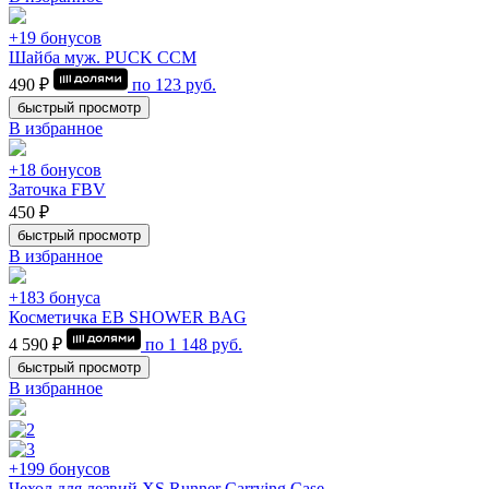
+19 бонусов
Шайба муж. PUCK CCM
490 ₽
по
123
руб.
быстрый просмотр
В избранное
+18 бонусов
Заточка FBV
450 ₽
быстрый просмотр
В избранное
+183 бонуса
Косметичка EB SHOWER BAG
4 590 ₽
по
1 148
руб.
быстрый просмотр
В избранное
+199 бонусов
Чехол для лезвий XS Runner Carrying Case