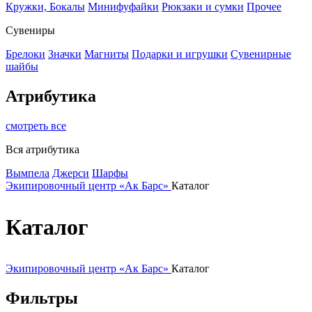
Кружки, Бокалы
Минифуфайки
Рюкзаки и сумки
Прочее
Сувениры
Брелоки
Значки
Магниты
Подарки и игрушки
Сувенирные
шайбы
Атрибутика
смотреть все
Вся атрибутика
Вымпела
Джерси
Шарфы
Экипировочный центр «Ак Барс»
Каталог
Каталог
Экипировочный центр «Ак Барс»
Каталог
Фильтры