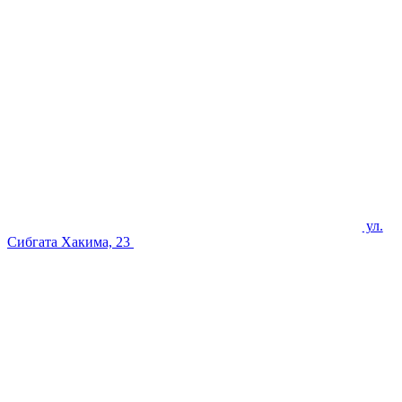
ул.
Сибгата Хакима, 23