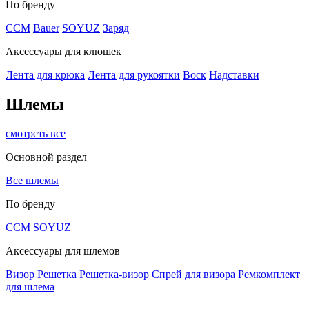
По бренду
CCM
Bauer
SOYUZ
Заряд
Аксессуары для клюшек
Лента для крюка
Лента для рукоятки
Воск
Надставки
Шлемы
смотреть все
Основной раздел
Все шлемы
По бренду
CCM
SOYUZ
Аксессуары для шлемов
Визор
Решетка
Решетка-визор
Спрей для визора
Ремкомплект
для шлема