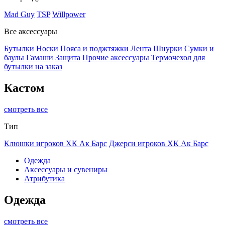
Mad Guy
TSP
Willpower
Все аксессуары
Бутылки
Носки
Пояса и поджтяжки
Лента
Шнурки
Сумки и
баулы
Гамаши
Защита
Прочие аксессуары
Термочехол для
бутылки на заказ
Кастом
смотреть все
Тип
Клюшки игроков ХК Ак Барс
Джерси игроков ХК Ак Барс
Одежда
Аксессуары и сувениры
Атрибутика
Одежда
смотреть все