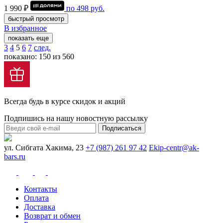
1 990 ₽
по
498
руб.
быстрый просмотр
В избранное
показать еще
3
4
5
6
7
след.
показано: 150 из 560
Всегда будь в курсе скидок и акций
Подпишись на нашу новостную рассылку
Подписаться
ул. Сибгата Хакима, 23
+7 (987) 261 97 42
Ekip-centr@ak-
bars.ru
Контакты
Оплата
Доставка
Возврат и обмен