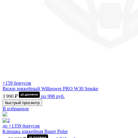
+159 бонусов
Визор хоккейный Willpower PRO W30 Smoke
3 990 ₽
по
998
руб.
быстрый просмотр
В избранное
до +1359 бонусов
Клюшка хоккейная Bauer Pulse