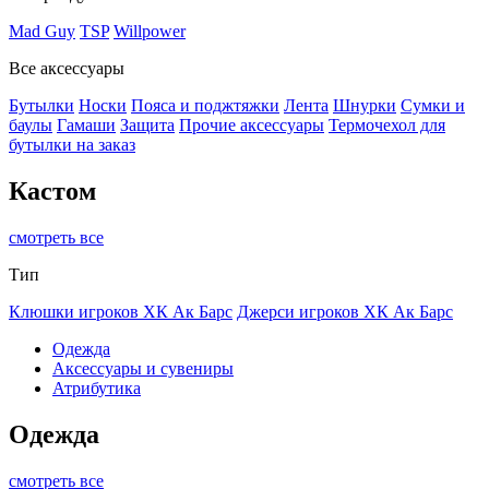
Mad Guy
TSP
Willpower
Все аксессуары
Бутылки
Носки
Пояса и поджтяжки
Лента
Шнурки
Сумки и
баулы
Гамаши
Защита
Прочие аксессуары
Термочехол для
бутылки на заказ
Кастом
смотреть все
Тип
Клюшки игроков ХК Ак Барс
Джерси игроков ХК Ак Барс
Одежда
Аксессуары и сувениры
Атрибутика
Одежда
смотреть все