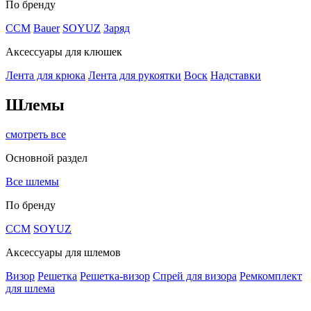
По бренду
CCM
Bauer
SOYUZ
Заряд
Аксессуары для клюшек
Лента для крюка
Лента для рукоятки
Воск
Надставки
Шлемы
смотреть все
Основной раздел
Все шлемы
По бренду
CCM
SOYUZ
Аксессуары для шлемов
Визор
Решетка
Решетка-визор
Спрей для визора
Ремкомплект
для шлема