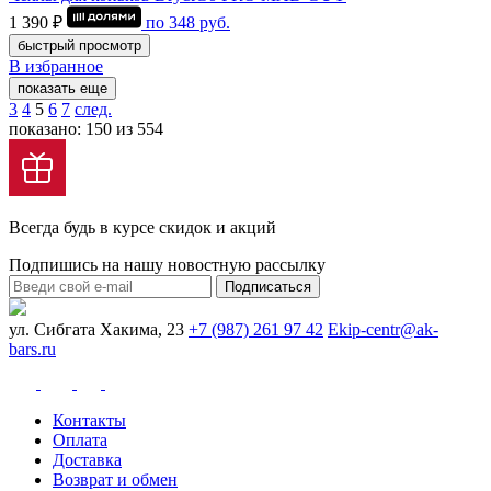
1 390 ₽
по
348
руб.
быстрый просмотр
В избранное
показать еще
3
4
5
6
7
след.
показано: 150 из 554
Всегда будь в курсе скидок и акций
Подпишись на нашу новостную рассылку
Подписаться
ул. Сибгата Хакима, 23
+7 (987) 261 97 42
Ekip-centr@ak-
bars.ru
Контакты
Оплата
Доставка
Возврат и обмен