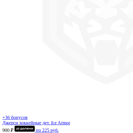
+36 бонусов
Джерси хоккейные дет. Ice Armor
900 ₽
по
225
руб.