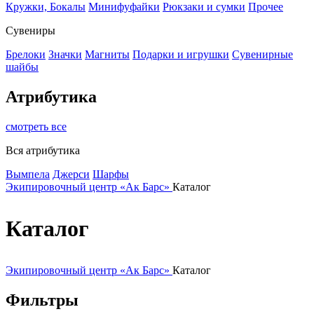
Кружки, Бокалы
Минифуфайки
Рюкзаки и сумки
Прочее
Сувениры
Брелоки
Значки
Магниты
Подарки и игрушки
Сувенирные
шайбы
Атрибутика
смотреть все
Вся атрибутика
Вымпела
Джерси
Шарфы
Экипировочный центр «Ак Барс»
Каталог
Каталог
Экипировочный центр «Ак Барс»
Каталог
Фильтры