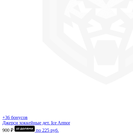
+36 бонусов
Джерси хоккейные дет. Ice Armor
900 ₽
по
225
руб.