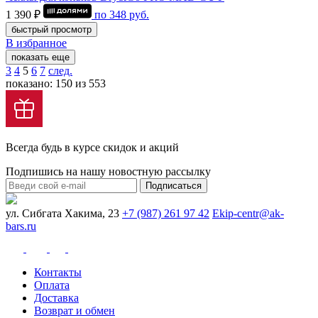
1 390 ₽
по
348
руб.
быстрый просмотр
В избранное
показать еще
3
4
5
6
7
след.
показано: 150 из 553
Всегда будь в курсе скидок и акций
Подпишись на нашу новостную рассылку
Подписаться
ул. Сибгата Хакима, 23
+7 (987) 261 97 42
Ekip-centr@ak-
bars.ru
Контакты
Оплата
Доставка
Возврат и обмен