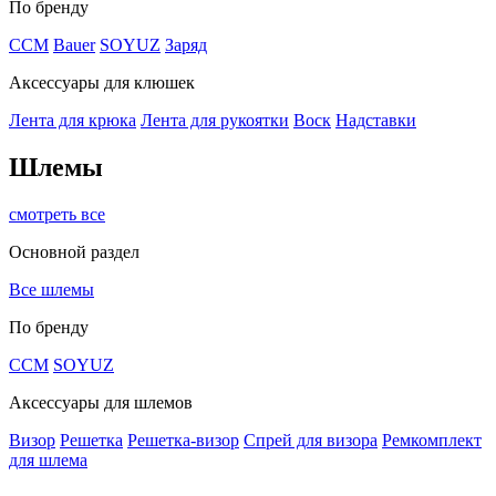
По бренду
CCM
Bauer
SOYUZ
Заряд
Аксессуары для клюшек
Лента для крюка
Лента для рукоятки
Воск
Надставки
Шлемы
смотреть все
Основной раздел
Все шлемы
По бренду
CCM
SOYUZ
Аксессуары для шлемов
Визор
Решетка
Решетка-визор
Спрей для визора
Ремкомплект
для шлема