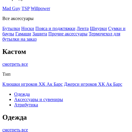
Mad Guy
TSP
Willpower
Все аксессуары
Бутылки
Носки
Пояса и поджтяжки
Лента
Шнурки
Сумки и
баулы
Гамаши
Защита
Прочие аксессуары
Термочехол для
бутылки на заказ
Кастом
смотреть все
Тип
Клюшки игроков ХК Ак Барс
Джерси игроков ХК Ак Барс
Одежда
Аксессуары и сувениры
Атрибутика
Одежда
смотреть все