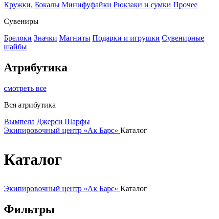
Кружки, Бокалы
Минифуфайки
Рюкзаки и сумки
Прочее
Сувениры
Брелоки
Значки
Магниты
Подарки и игрушки
Сувенирные
шайбы
Атрибутика
смотреть все
Вся атрибутика
Вымпела
Джерси
Шарфы
Экипировочный центр «Ак Барс»
Каталог
Каталог
Экипировочный центр «Ак Барс»
Каталог
Фильтры