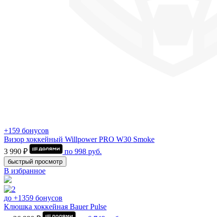
+159 бонусов
Визор хоккейный Willpower PRO W30 Smoke
3 990 ₽
по
998
руб.
быстрый просмотр
В избранное
до +1359 бонусов
Клюшка хоккейная Bauer Pulse