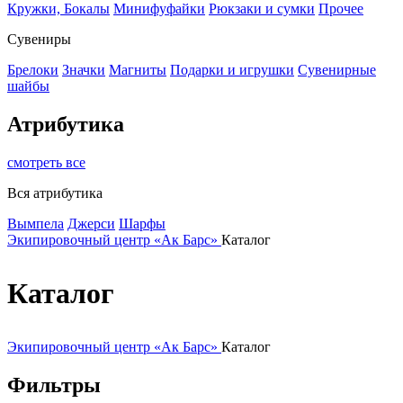
Кружки, Бокалы
Минифуфайки
Рюкзаки и сумки
Прочее
Сувениры
Брелоки
Значки
Магниты
Подарки и игрушки
Сувенирные
шайбы
Атрибутика
смотреть все
Вся атрибутика
Вымпела
Джерси
Шарфы
Экипировочный центр «Ак Барс»
Каталог
Каталог
Экипировочный центр «Ак Барс»
Каталог
Фильтры