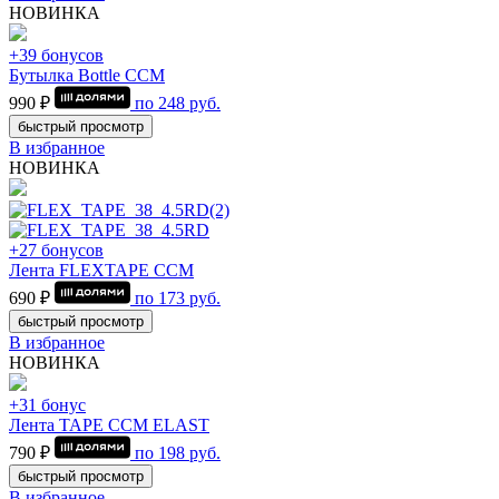
НОВИНКА
+39 бонусов
Бутылка Bottle CCM
990 ₽
по
248
руб.
быстрый просмотр
В избранное
НОВИНКА
+27 бонусов
Лента FLEXTAPE CCM
690 ₽
по
173
руб.
быстрый просмотр
В избранное
НОВИНКА
+31 бонус
Лента TAPE CCM ELAST
790 ₽
по
198
руб.
быстрый просмотр
В избранное