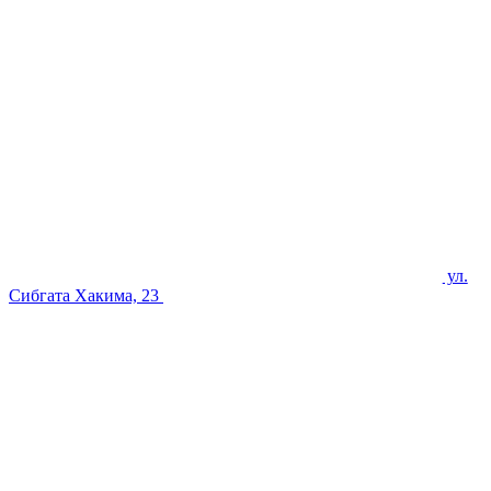
ул.
Сибгата Хакима, 23