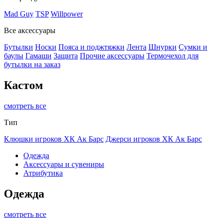
Mad Guy
TSP
Willpower
Все аксессуары
Бутылки
Носки
Пояса и поджтяжки
Лента
Шнурки
Сумки и
баулы
Гамаши
Защита
Прочие аксессуары
Термочехол для
бутылки на заказ
Кастом
смотреть все
Тип
Клюшки игроков ХК Ак Барс
Джерси игроков ХК Ак Барс
Одежда
Аксессуары и сувениры
Атрибутика
Одежда
смотреть все