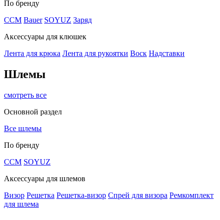
По бренду
CCM
Bauer
SOYUZ
Заряд
Аксессуары для клюшек
Лента для крюка
Лента для рукоятки
Воск
Надставки
Шлемы
смотреть все
Основной раздел
Все шлемы
По бренду
CCM
SOYUZ
Аксессуары для шлемов
Визор
Решетка
Решетка-визор
Спрей для визора
Ремкомплект
для шлема