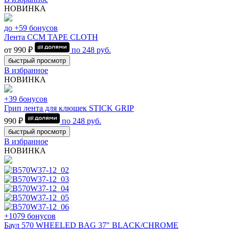
НОВИНКА
до +59 бонусов
Лента CCM TAPE CLOTH
от 990 ₽
по
248
руб.
быстрый просмотр
В избранное
НОВИНКА
+39 бонусов
Грип лента для клюшек STICK GRIP
990 ₽
по
248
руб.
быстрый просмотр
В избранное
НОВИНКА
+1079 бонусов
Баул 570 WHEELED BAG 37" BLACK/CHROME