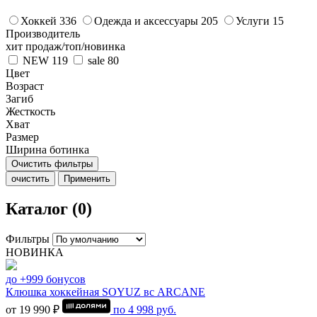
Хоккей
336
Одежда и аксессуары
205
Услуги
15
Производитель
хит продаж/топ/новинка
NEW
119
sale
80
Цвет
Возраст
Загиб
Жесткость
Хват
Размер
Ширина ботинка
Очистить фильтры
очистить
Применить
Каталог (0)
Фильтры
НОВИНКА
до +999 бонусов
Клюшка хоккейная SOYUZ вс ARCANE
от 19 990 ₽
по
4 998
руб.